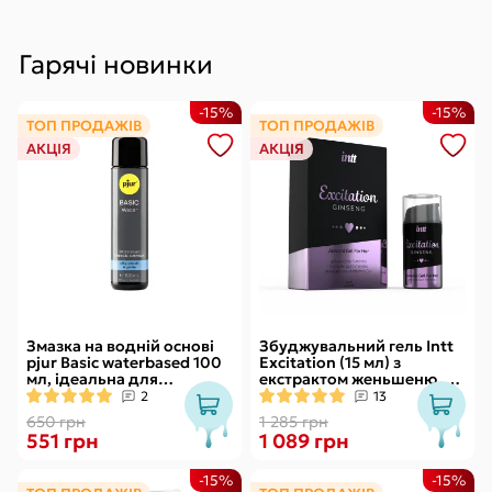
Гарячі новинки
-15%
-15%
ТОП ПРОДАЖІВ
ТОП ПРОДАЖІВ
АКЦІЯ
АКЦІЯ
Змазка на водній основі
Збуджувальний гель Intt
pjur Basic waterbased 100
Excitation (15 мл) з
мл, ідеальна для
екстрактом женьшеню, з
новачків, найкраща ціна/
ефектом вібрації
2
13
якість
650 грн
1 285 грн
551 грн
1 089 грн
-15%
-15%