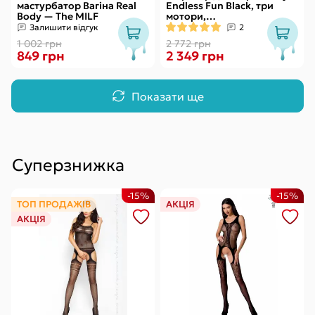
мастурбатор Вагіна Real
Endless Fun Black, три
Body — The MILF
мотори,
багатофункціональний
Залишити відгук
2
1 002 грн
2 772 грн
849 грн
2 349 грн
Показати ще
Суперзнижка
-15%
-15%
ТОП ПРОДАЖІВ
АКЦІЯ
АКЦІЯ