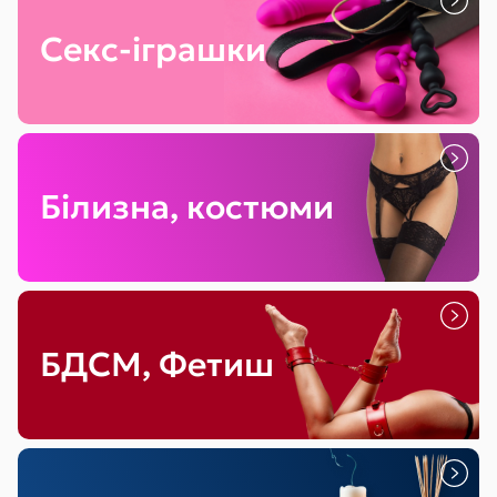
Секс-іграшки
Білизна, костюми
БДСМ, Фетиш