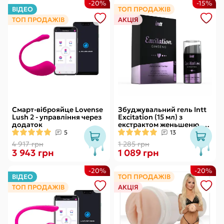
-20%
-15%
ВІДЕО
ТОП ПРОДАЖІВ
ТОП ПРОДАЖІВ
АКЦІЯ
Смарт-віброяйце Lovense
Збуджувальний гель Intt
Lush 2 - управління через
Excitation (15 мл) з
додаток
екстрактом женьшеню, з
ефектом вібрації
5
13
4 917 грн
1 285 грн
3 943 грн
1 089 грн
-20%
-20%
ВІДЕО
ТОП ПРОДАЖІВ
ТОП ПРОДАЖІВ
АКЦІЯ