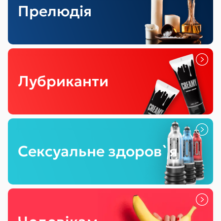
Прелюдія
Лубриканти
Сексуальне здоров`я