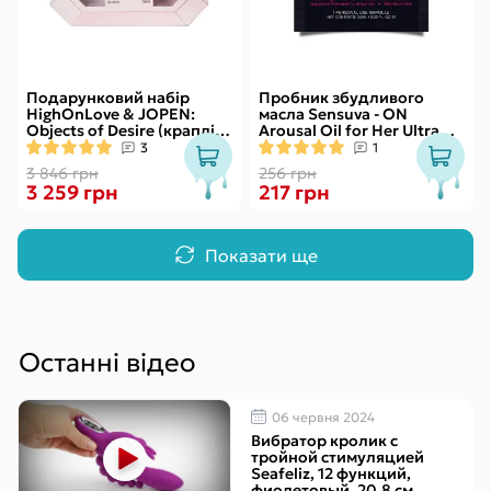
Подарунковий набір
Пробник збудливого
HighOnLove & JOPEN:
масла Sensuva - ON
Objects of Desire (краплі
Arousal Oil for Her Ultra
для клітора і вібратор з
(0,5 мл)
3
1
кристалами
3 846 грн
256 грн
3 259 грн
217 грн
Показати ще
Останні відео
06 червня 2024
Вибратор кролик с
тройной стимуляцией
Seafeliz, 12 функций,
фиолетовый, 20,8 см