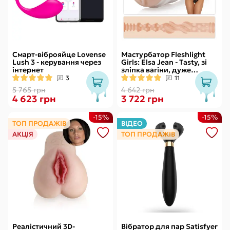
Смарт-віброяйце Lovense
Мастурбатор Fleshlight
Lush 3 - керування через
Girls: Elsa Jean - Tasty, зі
інтернет
зліпка вагіни, дуже
ніжний
3
11
5 765 грн
4 642 грн
4 623 грн
3 722 грн
-15%
-15%
ТОП ПРОДАЖІВ
ВІДЕО
АКЦІЯ
ТОП ПРОДАЖІВ
Реалістичний 3D-
Вібратор для пар Satisfyer