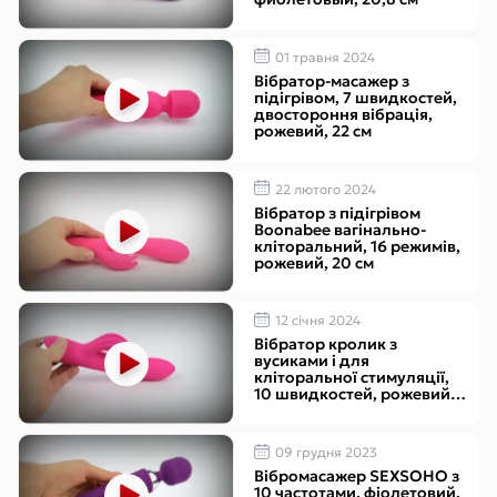
01 травня 2024
Вібратор-масажер з
підігрівом, 7 швидкостей,
двостороння вібрація,
рожевий, 22 см
22 лютого 2024
Вібратор з підігрівом
Boonabee вагінально-
кліторальний, 16 режимів,
рожевий, 20 см
12 cічня 2024
Вібратор кролик з
вусиками і для
кліторальної стимуляції,
10 швидкостей, рожевий,
20,2 см
09 грудня 2023
Вібромасажер SEXSOHO з
10 частотами, фіолетовий,