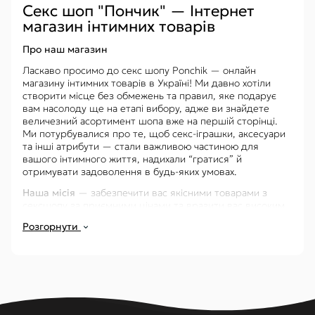
Секс шоп "Пончик" — Інтернет
магазин інтимних товарів
Про наш магазин
Ласкаво просимо до секс шопу Ponchik — онлайн
магазину інтимних товарів в Україні! Ми давно хотіли
створити місце без обмежень та правил, яке подарує
вам насолоду ще на етапі вибору, адже ви знайдете
величезний асортимент шопа вже на першій сторінці.
Ми потурбувалися про те, щоб секс-іграшки, аксесуари
та інші атрибути — стали важливою частиною для
вашого інтимного життя, надихали “гратися” й
отримувати задоволення в будь-яких умовах.
Наша місія
— забезпечити вас якісними товарами з
сексшопу за приємними цінами та вразити вас високим
рівнем обслуговування.
Розгорнути
Секс шоп "Пончик" пропонує широкий вибір інтимних
товарів, які задовольняють будь-які ваші потреби та
бажання. Наш каталог включає товари для чоловіків,
жінок та пар, а також різноманітні іграшки та аксесуари
для збільшення задоволення та розширення ваших
інтимних горизонтів.