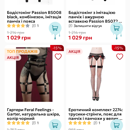
Бодістокінг Passion BS008
Бодістокінг з імітацією
black, комбінезон, імітація
панчіх і ажурною
панчіх і пояса
вставкою Passion BS072
black
1
Залишити відгук
1 214 грн
1 214 грн
1 029 грн
1 029 грн
-15%
-15%
ТОП ПРОДАЖІВ
АКЦІЯ
АКЦІЯ
Гартери Feral Feelings -
Еротичний комплект 2274:
Garter, натуральна шкіра,
трусики-стрінги, пояс для
колір чорний
панчіх і панчохи у велику
сітку One Size
1
1
1 757 грн
955 грн