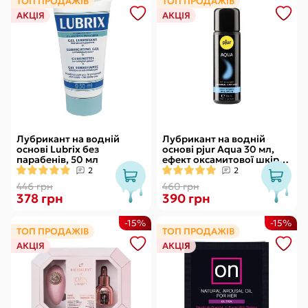
ТОП ПРОДАЖІВ
ТОП ПРОДАЖІВ
АКЦІЯ
АКЦІЯ
Лубрикант на водній
Лубрикант на водній
основі Lubrix без
основі pjur Aqua 30 мл,
парабенів, 50 мл
ефект оксамитової шкіри
без прилипання
2
2
446 грн
460 грн
378 грн
390 грн
-15%
-15%
ТОП ПРОДАЖІВ
ТОП ПРОДАЖІВ
АКЦІЯ
АКЦІЯ