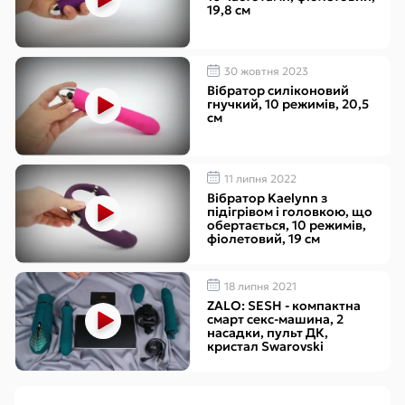
19,8 см
30 жовтня 2023
Вібратор силіконовий
гнучкий, 10 режимів, 20,5
см
11 липня 2022
Вібратор Kaelynn з
підігрівом і головкою, що
обертається, 10 режимів,
фіолетовий, 19 см
18 липня 2021
ZALO: SESH - компактна
смарт секс-машина, 2
насадки, пульт ДК,
кристал Swarovski