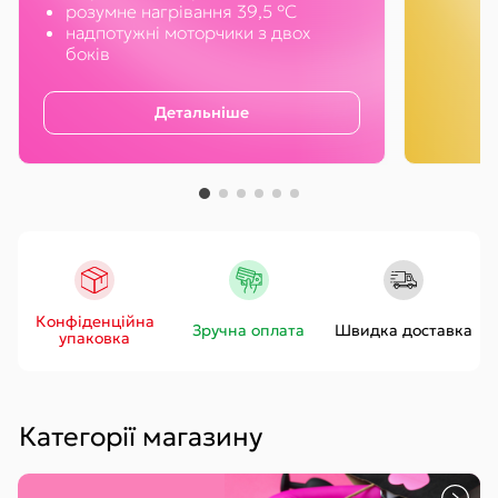
розумне нагрівання 39,5 °С
надпотужні моторчики з двох
боків
Детальніше
Конфіденційна
Зручна оплата
Швидка доставка
упаковка
Категорії магазину