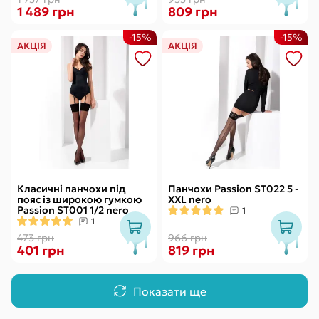
1 489 грн
809 грн
-15%
-15%
АКЦІЯ
АКЦІЯ
Класичні панчохи під
Панчохи Passion ST022 5 -
пояс із широкою гумкою
XXL nero
Passion ST001 1/2 nero
1
1
473 грн
966 грн
401 грн
819 грн
Показати ще