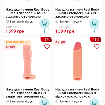
Насадка на член Real Body
Насадка на член Real Body
— Real Extender BEAST з
— Real Extender BIGGY із
відкритою головкою
закритою головкою
Залишити відгук
Залишити відгук
1 887 грн
1 887 грн
1 599 грн
1 599 грн
-15%
-15%
ТОП ПРОДАЖІВ
АКЦІЯ
АКЦІЯ
Насадка на член Real Body
Насадка на член Real Body
— Real Extender DICKY із
— Real Extender HARDY з
закритою головкою та
відкритою головкою
кільцем для мошонки
Залишити відгук
Залишити відгук