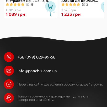
екстрактом женьшеню, з
Arousal Gel Ice 29мл
ефектом вібрації
охолодж. рідкий вібратор
13
2
1 285 грн
1 525 грн
1 089 грн
1 223 грн
+38 (099) 029-99-58
info@ponchik.com.ua
Перегляд сайту дозволений особам старше 18 років.
Товари еротичного характеру не підлягають
поверненню та обміну.