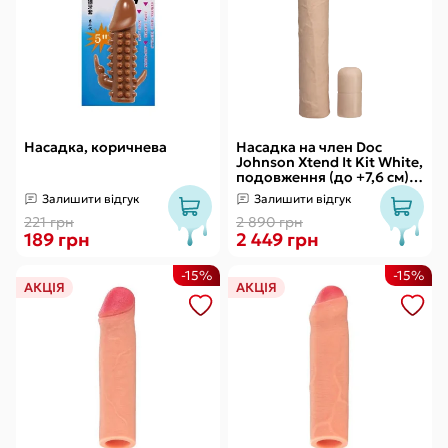
Насадка, коричнева
Насадка на член Doc
Johnson Xtend It Kit White,
подовження (до +7,6 см) і
потовщення (до +1,2 см)
Залишити відгук
Залишити відгук
221 грн
2 890 грн
189 грн
2 449 грн
-15%
-15%
АКЦІЯ
АКЦІЯ