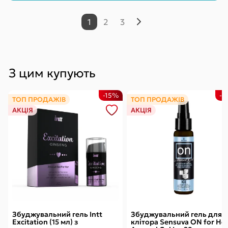
1
2
3
З цим купують
-15%
-
ТОП ПРОДАЖІВ
ТОП ПРОДАЖІВ
АКЦІЯ
АКЦІЯ
Збуджувальний гель Intt
Збуджувальний гель для
Excitation (15 мл) з
клітора Sensuva ON for He