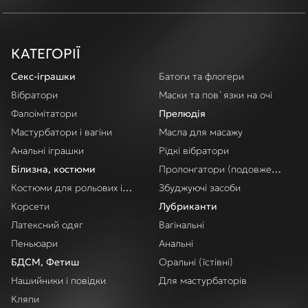
КАТЕГОРІЇ
Секс-іграшки
Батоги та флогери
Вібратори
Маски та пов`язки на очі
Фалоімітатори
Прелюдія
Мастурбатори і вагіни
Масла для масажу
Анальні іграшки
Рідкі вібратори
Білизна, костюми
Пролонгатори (подовження акт
Костюми для рольових ігор
Збуджуючі засоби
Корсети
Лубриканти
Латексний одяг
Вагінальні
Пеньюари
Анальні
БДСМ, Фетиш
Оральні (їстівні)
Нашийники і повідки
Для мастурбаторів
Кляпи