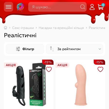
0
Секс-іграшки
Насадки та ерекційні кільця
Реалістичні
Реалістичні
Фільтр
-15%
-15%
АКЦІЯ
АКЦІЯ