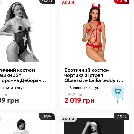
-15%
-15%
АКЦІЯ
тичний костюм
Еротичний костюм
ашки JSY
чортика зі стреп
порочна Дебора»
Obsessive Evilia teddy red
Size, боді, пестис,
L/XL, боді, чокер,
лишити відгук
Залишити відгук
р з воланом, вуаль
накладки на соски, о
3 грн
2 382 грн
89 грн
2 019 грн
-15%
-15%
АКЦІЯ