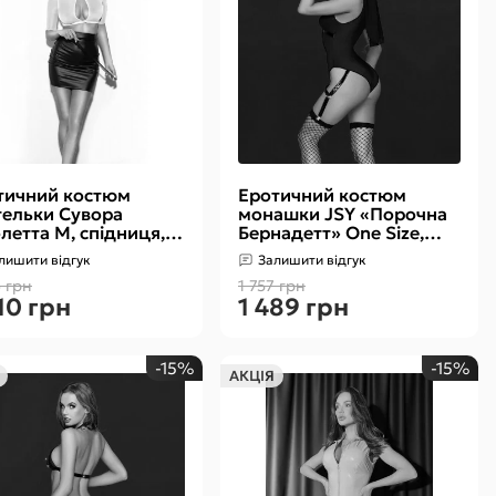
тичний костюм
Еротичний костюм
тельки Сувора
монашки JSY «Порочна
летта М, спідниця,
Бернадетт» One Size,
за
Black, боді, підв’язки,
лишити відгук
Залишити відгук
головний убір
6 грн
1 757 грн
10 грн
1 489 грн
-15%
-15%
АКЦІЯ