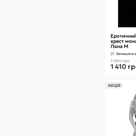
Еротичний
хрест мон
Лана М
Залишити в
1 664 грн
1 410 г
АКЦІЯ