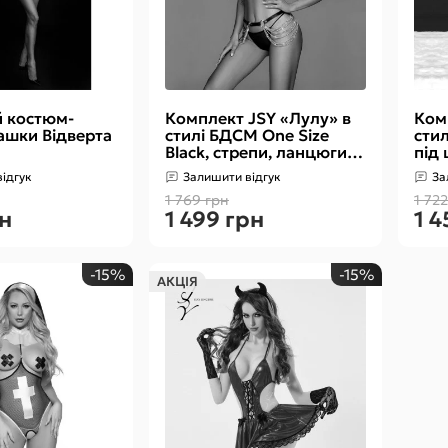
 костюм-
Комплект JSY «Лулу» в
Ком
ашки Відверта
стилі БДСМ One Size
стил
Black, стрепи, ланцюги,
під 
стрінги, топ, пояс, стікіні
стре
ідгук
Залишити відгук
За
пан
1 769 грн
1 72
рн
1 499 грн
1 4
-15%
-15%
АКЦІЯ