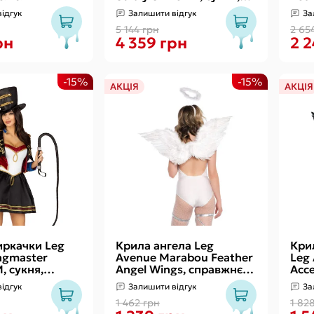
головний убір, комір
size
ідгук
Залишити відгук
За
5 144 грн
2 65
рн
4 359 грн
2 2
-15%
-15%
АКЦІЯ
АКЦІЯ
ркачки Leg
Крила ангела Leg
Кри
ngmaster
Avenue Marabou Feather
Leg
, сукня,
Angel Wings, справжнє
Acce
пір'я
крил
ідгук
Залишити відгук
За
1 462 грн
1 82