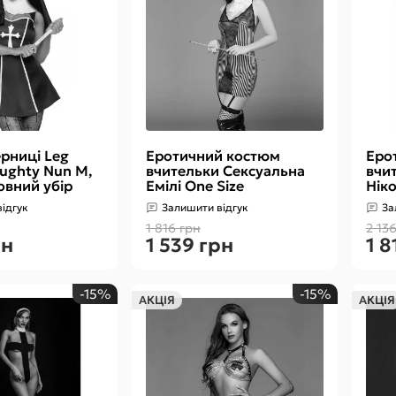
рниці Leg
Еротичний костюм
Еро
ughty Nun M,
вчительки Сексуальна
вчи
овний убір
Емілі One Size
Ніко
блу
ідгук
Залишити відгук
За
1 816 грн
2 13
рн
1 539 грн
1 8
-15%
-15%
АКЦІЯ
АКЦІЯ