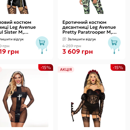
ки
 сексу
іловий костюм
Еротичний костюм
ниці Leg Avenue
десантниці Leg Avenue
ul Sister M,
Pretty Paratrooper M,
інезон, комір, пояс,
комбінезон, портупея
лишити відгук
Залишити відгук
овний убір
0 грн
4 259 грн
19 грн
3 609 грн
-15%
-15%
АКЦІЯ