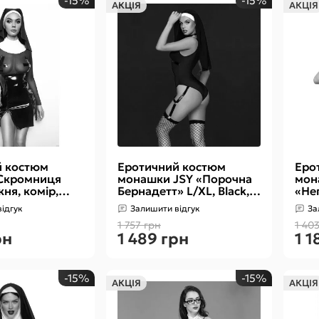
-15%
-15%
АКЦІЯ
АКЦІЯ
й костюм
Еротичний костюм
Еро
Скромниця
монашки JSY «Порочна
мон
кня, комір,
Бернадетт» L/XL, Black,
«Не
убір
боді, підв’язки, головний
One 
ідгук
Залишити відгук
За
убір
чоке
1 757 грн
1 40
рн
1 489 грн
1 1
-15%
-15%
АКЦІЯ
АКЦІЯ