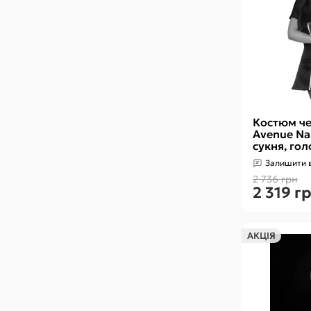
Костюм че
Avenue Na
сукня, гол
Залишити в
2 736 грн
2 319 г
АКЦІЯ