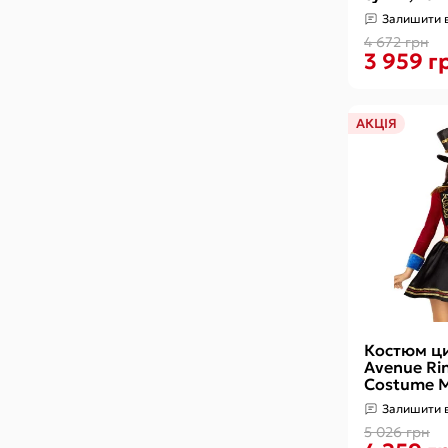
Залишити в
4 672 грн
3 959 г
АКЦІЯ
Костюм ци
Avenue Ri
Costume M
капелюх
Залишити в
5 026 грн