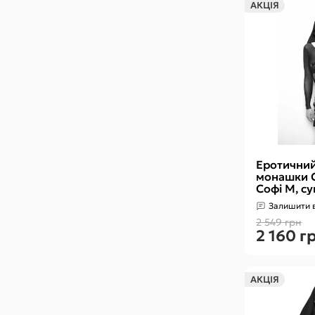
АКЦІЯ
Еротични
монашки 
Софі M, су
головний 
Залишити в
2 549 грн
2 160 г
АКЦІЯ