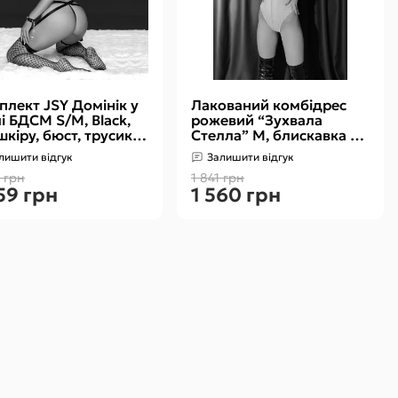
плект JSY Домінік у
Лакований комбідрес
і БДСМ S/M, Black,
рожевий “Зухвала
шкіру, бюст, трусики,
Стелла” М, блискавка на
пи, наручники,
все тіло
лишити відгук
Залишити відгук
чохи
2 грн
1 841 грн
59 грн
1 560 грн