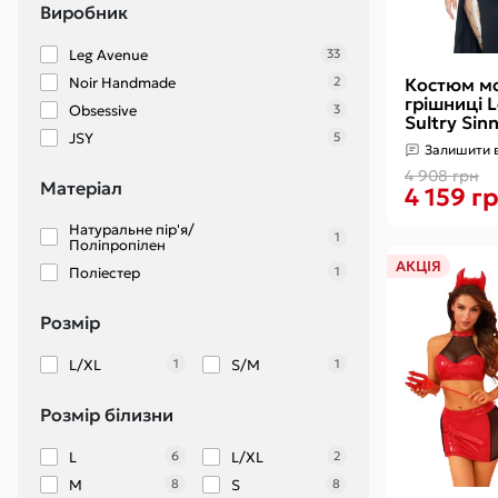
Виробник
Гідропомпи
Вакуумні
Leg Avenue
33
Аксесуари
Noir Handmade
2
Костюм м
грішниці 
Obsessive
3
Sultry Sinn
JSY
5
сукня, гол
Залишити в
комір
4 908 грн
Матеріал
4 159 г
Натуральне пір'я/
1
Поліпропілен
АКЦІЯ
Поліестер
1
Розмір
L/XL
S/M
1
1
Розмір білизни
L
L/XL
6
2
M
S
8
8