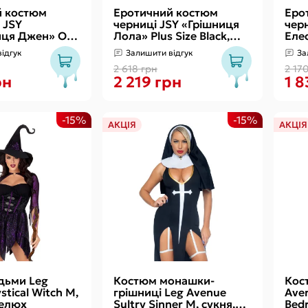
й костюм
Еротичний костюм
Еро
 JSY
черниці JSY «Грішниця
чер
иця Джен» One
Лола» Plus Size Black,
Елео
спідниця,
сукня, хрест,
сукн
ідгук
Залишити відгук
За
іжки, жезл
апостольник
стрі
2 618 грн
2 17
рн
2 219 грн
1 8
-15%
-15%
АКЦІЯ
АКЦІЯ
дьми Leg
Костюм монашки-
Кос
tical Witch M,
грішниці Leg Avenue
Ave
пелюх
Sultry Sinner M, сукня,
Bed