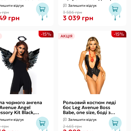
, свисток
свисток
лишити відгук
Залишити відгук
4 грн
3 586 грн
49 грн
3 039 грн
-15%
-15%
АКЦІЯ
ла чорного ангела
Рольовий костюм леді
 Avenue Angel
бос Leg Avenue Boss
ssory Kit Black,
Babe, one size, боді з
а, німб
краваткою
лишити відгук
Залишити відгук
8 грн
2 465 грн