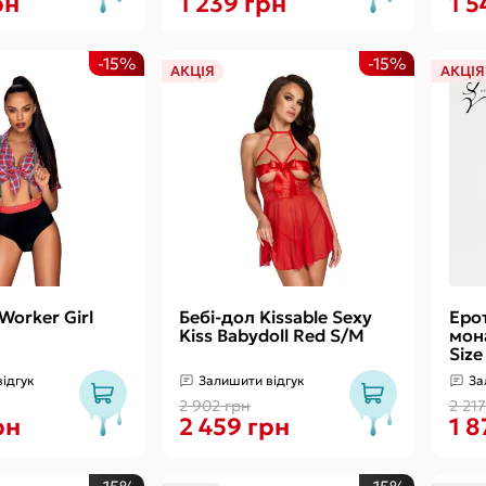
рн
1 239 грн
1 5
-15%
-15%
АКЦІЯ
АКЦІЯ
Worker Girl
Бебі-дол Kissable Sexy
Еро
Kiss Babydoll Red S/M
мон
Size
ідгук
Залишити відгук
За
2 902 грн
2 21
рн
2 459 грн
1 8