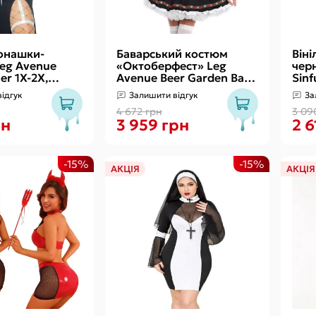
Чоловічі
Секс-гойдал
Жіночі
Подушки для
Надувні
онашки-
Баварський костюм
Він
Leg Avenue
«Октоберфест» Leg
чер
er 1X-2X,
Avenue Beer Garden Babe
Sinf
овний убір,
M
комб
ідгук
Залишити відгук
За
гол
4 672 грн
3 09
рн
3 959 грн
2 6
-15%
-15%
АКЦІЯ
АКЦІЯ