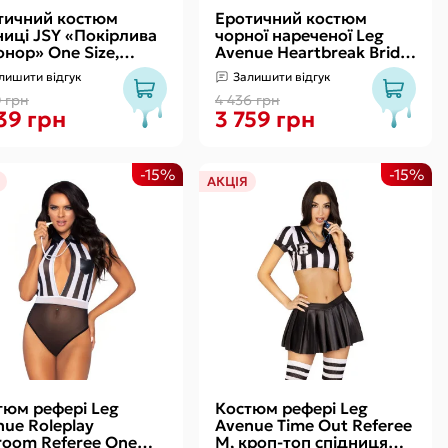
тичний костюм
Еротичний костюм
ниці JSY «Покірлива
чорної нареченої Leg
нор» One Size,
Avenue Heartbreak Bride
я, головний убір,
M, боді, рукави, вуаль,
лишити відгук
Залишити відгук
нги, хрест
чокер
0 грн
4 436 грн
39 грн
3 759 грн
-15%
-15%
АКЦІЯ
тюм рефері Leg
Костюм рефері Leg
nue Roleplay
Avenue Time Out Referee
room Referee One
M, кроп-топ спідниця