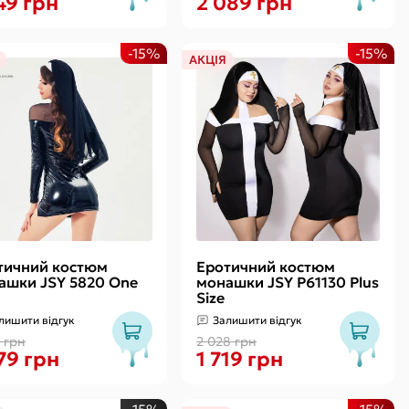
49 грн
2 089 грн
-15%
-15%
АКЦІЯ
тичний костюм
Еротичний костюм
ашки JSY 5820 One
монашки JSY P61130 Plus
Size
лишити відгук
Залишити відгук
7 грн
2 028 грн
79 грн
1 719 грн