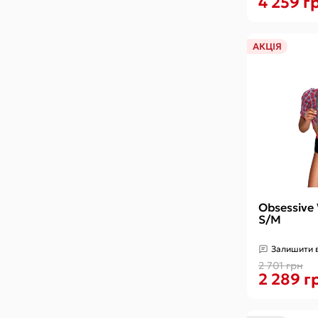
4 259 г
АКЦІЯ
Obsessive 
S/M
Залишити в
2 701 грн
2 289 г