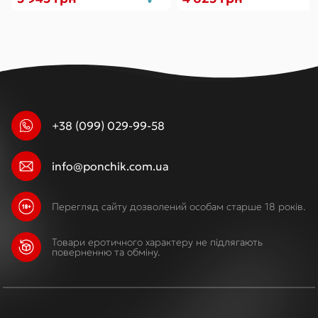
+38 (099) 029-99-58
info@ponchik.com.ua
Перегляд сайту дозволений особам старше 18 років.
Товари еротичного характеру не підлягають
поверненню та обміну.