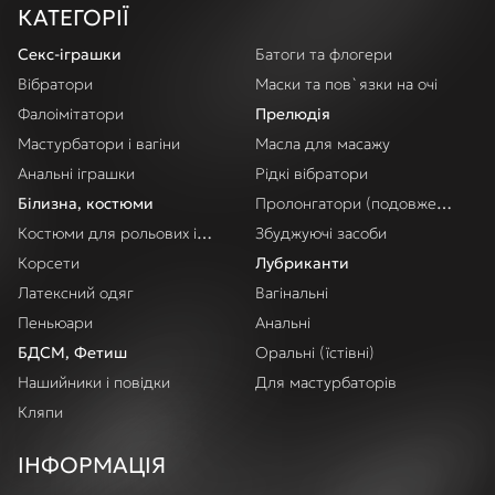
КАТЕГОРІЇ
Секс-іграшки
Батоги та флогери
Вібратори
Маски та пов`язки на очі
Фалоімітатори
Прелюдія
Мастурбатори і вагіни
Масла для масажу
Анальні іграшки
Рідкі вібратори
Білизна, костюми
Пролонгатори (подовження акт
Костюми для рольових ігор
Збуджуючі засоби
Корсети
Лубриканти
Латексний одяг
Вагінальні
Пеньюари
Анальні
БДСМ, Фетиш
Оральні (їстівні)
Нашийники і повідки
Для мастурбаторів
Кляпи
ІНФОРМАЦІЯ