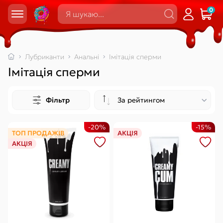
0
Лубриканти
Анальні
Імітація сперми
Імітація сперми
Фільтр
-20%
-15%
ТОП ПРОДАЖІВ
АКЦІЯ
АКЦІЯ