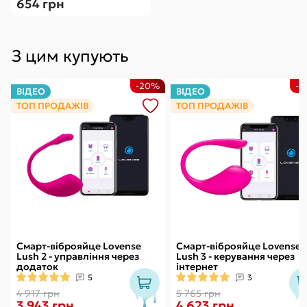
654 грн
З цим купують
-20%
-
ВІДЕО
ВІДЕО
ТОП ПРОДАЖІВ
ТОП ПРОДАЖІВ
Смарт-віброяйце Lovense
Смарт-віброяйце Lovense
Lush 2 - управління через
Lush 3 - керування через
додаток
інтернет
5
3
4 917 грн
5 765 грн
3 943 грн
4 623 грн