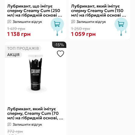
Лубрикант, що імітує
Лубрикант, який імітує
сперму Creamy Cum (250
сперму Creamy Cum (150
мл) на гібридній основі з
мл) на гібридній основі з
олією звіробою
олією звіробою
Залишити відгук
Залишити відгук
1 419 грн
1 250 грн
1 138 грн
1 059 грн
-15%
ТОП ПРОДАЖІВ
АКЦІЯ
Лубрикант, який імітує
сперму, Creamy Cum (70
мл) на гібридній основі, з
олією звіробою
Залишити відгук
772 грн