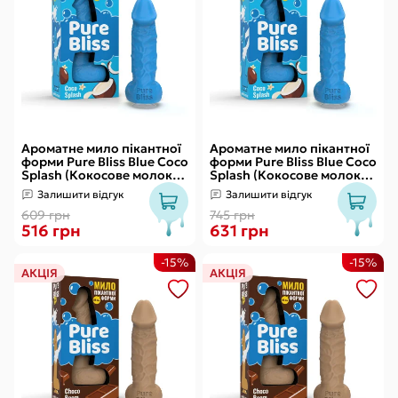
Ароматне мило пікантної
Ароматне мило пікантної
форми Pure Bliss Blue Coco
форми Pure Bliss Blue Coco
Splash (Кокосове молоко)
Splash (Кокосове молоко)
15 см
18 см
Залишити відгук
Залишити відгук
609 грн
745 грн
516 грн
631 грн
-15%
-15%
АКЦІЯ
АКЦІЯ