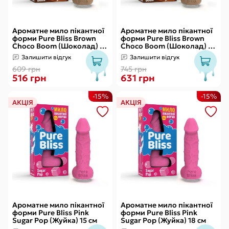
Ароматне мило пікантної
Ароматне мило пікантної
форми Pure Bliss Brown
форми Pure Bliss Brown
Choco Boom (Шоколад) 15
Choco Boom (Шоколад) 18
см
см
Залишити відгук
Залишити відгук
609 грн
745 грн
516 грн
631 грн
-15%
-15%
АКЦІЯ
АКЦІЯ
Ароматне мило пікантної
Ароматне мило пікантної
форми Pure Bliss Pink
форми Pure Bliss Pink
Sugar Pop (Жуйка) 15 см
Sugar Pop (Жуйка) 18 см