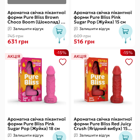
Ароматна свічка пікантної
Ароматна свічка пікантної
форми Pure Bliss Brown
форми Pure Bliss Pink
Choco Boom (Шоколад) 18
Sugar Pop (Жуйка) 15 см
см
Залишити відгук
Залишити відгук
745 грн
609 грн
631 грн
516 грн
-15%
-15%
АКЦІЯ
АКЦІЯ
Ароматна свічка пікантної
Ароматна свічка пікантної
форми Pure Bliss Pink
форми Pure Bliss Red Juicy
Sugar Pop (Жуйка) 18 см
Crush (Ягідний вибух) 15
см
Залишити відгук
Залишити відгук