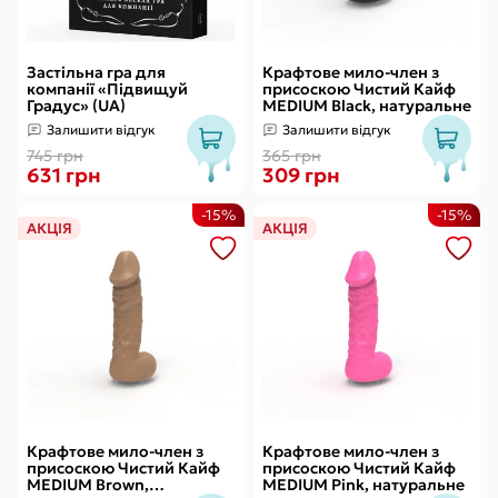
Застільна гра для
Крафтове мило-член з
компанії «Підвищуй
присоскою Чистий Кайф
Градус» (UA)
MEDIUM Black, натуральне
Залишити відгук
Залишити відгук
745 грн
365 грн
631 грн
309 грн
-15%
-15%
АКЦІЯ
АКЦІЯ
Крафтове мило-член з
Крафтове мило-член з
присоскою Чистий Кайф
присоскою Чистий Кайф
MEDIUM Brown,
MEDIUM Pink, натуральне