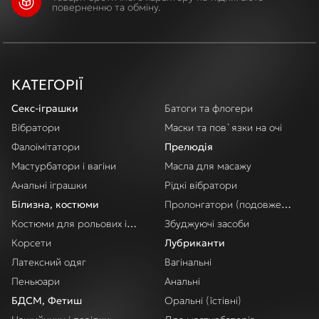
поверненню та обміну.
секс-приколами!
КАТЕГОРІЇ
Секс-іграшки
Батоги та флогери
Вібратори
Маски та пов`язки на очі
Фалоімітатори
Прелюдія
Мастурбатори і вагіни
Масла для масажу
Анальні іграшки
Рідкі вібратори
Білизна, костюми
Пролонгатори (подовження акт
Костюми для рольових ігор
Збуджуючі засоби
Корсети
Лубриканти
Латексний одяг
Вагінальні
Пеньюари
Анальні
БДСМ, Фетиш
Оральні (їстівні)