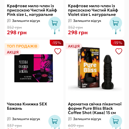
Крафтове мило-член із
Крафтове мило-член із
присоскою Чистий Кайф
присоскою Чистий Кайф
Pink size L, натуральне
Violet size L натуральне
Залишити відгук
Залишити відгук
352 грн
352 грн
298 грн
298 грн
-15%
-15%
ТОП ПРОДАЖІВ
АКЦІЯ
АКЦІЯ
Чекова Книжка SEX
Ароматна свічка пікантної
Бажань
форми Pure Bliss Black
Coffee Shot (Кава) 15 см
Залишити відгук
Залишити відгук
337 грн
609 грн