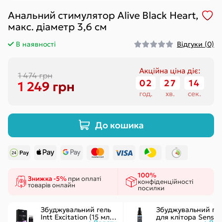
Анальний стимулятор Alive Black Heart,
макс. діаметр 3,6 см
В наявності
Відгуки (0)
Акційна ціна діє:
1 474 грн
02
:
27
:
13
1 249 грн
год.
хв.
сек.
До кошика
100%
Знижка -5%
при оплаті
конфіденційності
товарів онлайн
посилки
Збуджувальний гель
Збуджувальний ге
Intt Excitation (15 мл) з
для клітора Sensuv