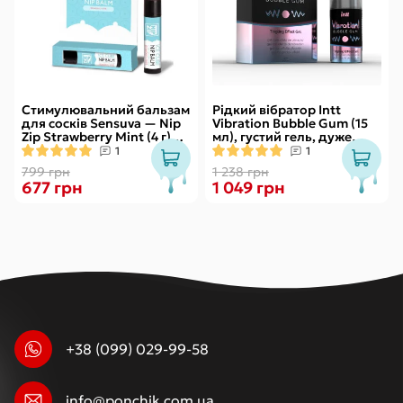
Стимулювальний бальзам
Рідкий вібратор Intt
для сосків Sensuva — Nip
Vibration Bubble Gum (15
Zip Strawberry Mint (4 г)
мл), густий гель, дуже
охолоджувальний
смачний, діє до 30 хвилин
1
1
799 грн
1 238 грн
677 грн
1 049 грн
+38 (099) 029-99-58
info@ponchik.com.ua