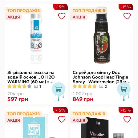
-15%
-15%
ТОП ПРОДАЖІВ
ТОП ПРОДАЖІВ
АКЦІЯ
АКЦІЯ
Зігрівальна змазка на
Спрей для мінету Doc
водній основі JO H2O
Johnson GoodHead Tingle
WARMING (60 мл) з
Spray - Watermelon (29 мл)
екстрактом перцевої
зі стимулювальним
1
2
м’яти
ефектом
704 грн
1 002 грн
597 грн
849 грн
-15%
-15%
ТОП ПРОДАЖІВ
ТОП ПРОДАЖІВ
АКЦІЯ
АКЦІЯ