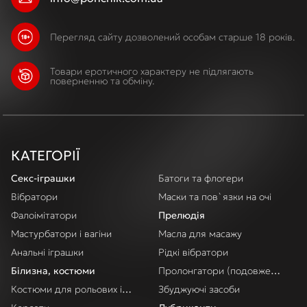
Перегляд сайту дозволений особам старше 18 років.
Товари еротичного характеру не підлягають
поверненню та обміну.
КАТЕГОРІЇ
Секс-іграшки
Батоги та флогери
Вібратори
Маски та пов`язки на очі
Фалоімітатори
Прелюдія
Мастурбатори і вагіни
Масла для масажу
Анальні іграшки
Рідкі вібратори
Білизна, костюми
Пролонгатори (подовження акт
Костюми для рольових ігор
Збуджуючі засоби