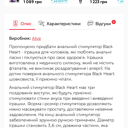
екстрактом
ON for Her Arousal
1 089 грн
1 223 грн
женьшеню, з ефектом
Ice 29мл охолодж.
вібрації
рідкий вібратор
0
Опис
Характеристики
Відгуки
Виробник:
Alive
Пропонуємо придбати анальний стимулятор Black
Heart - іграшка для чоловіків, які люблять анальні
ласки і піклуються про своє здоров'я. Іграшка
виготовлена ​​з медичного силікону, який не містить
фталатів, не викликає роздратування і алергії. На
дотик поверхня анального стимулятора Black Heart
шовковиста, її приємно чіпати.
Анальний стимулятор Black Heart має три
поздовжніх виступи, які будуть приємно
стимулювати стінки ануса при введенні і виведенні
іграшки. Форма і розмір стимулятора дозволяють
ніжно масажувати простату, доставляючи неземне
задоволення. На кінці анальний стимулятор
забезпечений зручною ручкою-тримачем. Діаметр
іграшки становить 3,6 см, довжина частини, яка