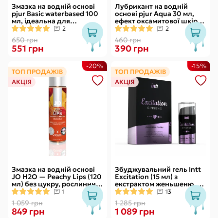
Змазка на водній основі
Лубрикант на водній
pjur Basic waterbased 100
основі pjur Aqua 30 мл,
мл, ідеальна для
ефект оксамитової шкіри
новачків, найкраща ціна/
без прилипання
2
2
якість
650 грн
460 грн
551 грн
390 грн
-20%
-15%
ТОП ПРОДАЖІВ
ТОП ПРОДАЖІВ
АКЦІЯ
АКЦІЯ
Змазка на водній основі
Збуджувальний гель Intt
JO H2O — Peachy Lips (120
Excitation (15 мл) з
мл) без цукру, рослинний
екстрактом женьшеню, з
гліцерин
ефектом вібрації
1
13
1 059 грн
1 285 грн
849 грн
1 089 грн