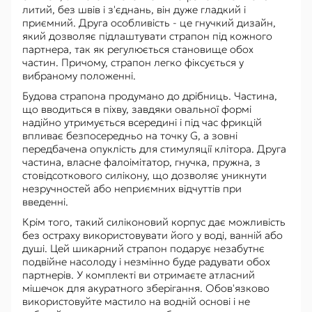
литий, без швів і з'єднань, він дуже гладкий і
приємний. Друга особливість - це гнучкий дизайн,
який дозволяє підлаштувати страпон під кожного
партнера, так як регулюється становище обох
частин. Причому, страпон легко фіксується у
вибраному положенні.
Будова страпона продумано до дрібниць. Частина,
що вводиться в піхву, завдяки овальної формі
надійно утримується всередині і під час фрикцій
впливає безпосередньо на точку G, а зовні
передбачена опуклість для стимуляції клітора. Друга
частина, власне фалоімітатор, гнучка, пружна, з
стовідсоткового силікону, що дозволяє уникнути
незручностей або неприємних відчуттів при
введенні.
Крім того, такий силіконовий корпус дає можливість
без остраху використовувати його у воді, ванній або
душі. Цей шикарний страпон подарує незабутнє
подвійне насолоду і незмінно буде радувати обох
партнерів. У комплекті ви отримаєте атласний
мішечок для акуратного зберігання. Обов'язково
використовуйте мастило на водній основі і не