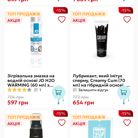
-15%
-15%
ТОП ПРОДАЖІВ
ТОП ПРОДАЖІВ
АКЦІЯ
АКЦІЯ
Зігрівальна змазка на
Лубрикант, який імітує
водній основі JO H2O
сперму, Creamy Cum (70
WARMING (60 мл) з
мл) на гібридній основі, з
екстрактом перцевої
олією звіробою
1
Залишити відгук
м’яти
704 грн
772 грн
597 грн
654 грн
-15%
-15%
ТОП ПРОДАЖІВ
ТОП ПРОДАЖІВ
АКЦІЯ
АКЦІЯ