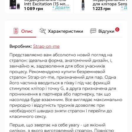
Intt Excitation (15 мл) з
для клітора Sensuv
екстрактом
ON for Her Arousal
1 089 грн
1 223 грн
женьшеню, з ефектом
Ice 29мл охолодж.
вібрації
рідкий вібратор
0
Опис
Характеристики
Відгуки
Виробник:
Strap-on-me
Представляємо вам абсолютно новий погляд на
страпон: ідеальна форма, анатомічний дизайн, і,
звичайно ж, задоволення для обох учасників
процесу. Рекомендуємо купити безремневой
страпон Strap-on-me, призначений для пар. Одна
його частина вводиться в піхву і під час фрикцій
стимулює клітор і точку G, а друга призначена для
проникнення в партнера або партнерку, так що
насолода буде взаємним. Все виглядає максимально
природно і відсутність трусиків дозволяє при
необхідності швидко зняти страпон і перейти до
класичного сексу.
Перше, що звертає на себе увагу - це якісний
силікон, з якого виготовлений страпон. Повністю