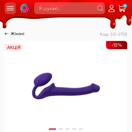
0
Жіночі
Код:
SO-2758
-15%
АКЦІЯ