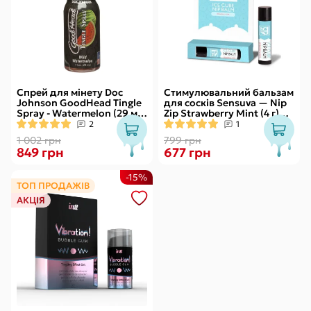
Спрей для мінету Doc
Стимулювальний бальзам
Johnson GoodHead Tingle
для сосків Sensuva — Nip
Spray - Watermelon (29 мл)
Zip Strawberry Mint (4 г)
зі стимулювальним
охолоджувальний
2
1
ефектом
1 002 грн
799 грн
849 грн
677 грн
-15%
ТОП ПРОДАЖІВ
АКЦІЯ