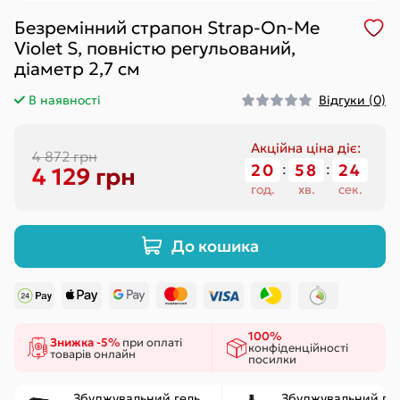
Безремінний страпон Strap-On-Me
Violet S, повністю регульований,
діаметр 2,7 см
В наявності
Відгуки (0)
Акційна ціна діє:
4 872 грн
20
:
58
:
24
4 129 грн
год.
хв.
сек.
До кошика
100%
Знижка -5%
при оплаті
конфіденційності
товарів онлайн
посилки
Збуджувальний гель
Збуджувальний ге