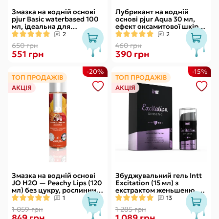
Змазка на водній основі
Лубрикант на водній
pjur Basic waterbased 100
основі pjur Aqua 30 мл,
мл, ідеальна для
ефект оксамитової шкіри
новачків, найкраща ціна/
без прилипання
2
2
якість
650 грн
460 грн
551 грн
390 грн
-20%
-15%
ТОП ПРОДАЖІВ
ТОП ПРОДАЖІВ
АКЦІЯ
АКЦІЯ
Змазка на водній основі
Збуджувальний гель Intt
JO H2O — Peachy Lips (120
Excitation (15 мл) з
мл) без цукру, рослинний
екстрактом женьшеню, з
гліцерин
ефектом вібрації
1
13
1 059 грн
1 285 грн
849 грн
1 089 грн