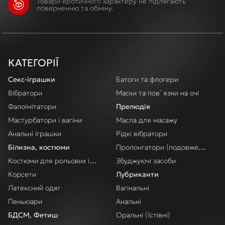
Товари еротичного характеру не підлягають
поверненню та обміну.
КАТЕГОРІЇ
Секс-іграшки
Батоги та флогери
Вібратори
Маски та пов`язки на очі
Фалоімітатори
Прелюдія
Мастурбатори і вагіни
Масла для масажу
Анальні іграшки
Рідкі вібратори
Білизна, костюми
Пролонгатори (подовження акт
Костюми для рольових ігор
Збуджуючі засоби
Корсети
Лубриканти
Латексний одяг
Вагінальні
Пеньюари
Анальні
БДСМ, Фетиш
Оральні (їстівні)