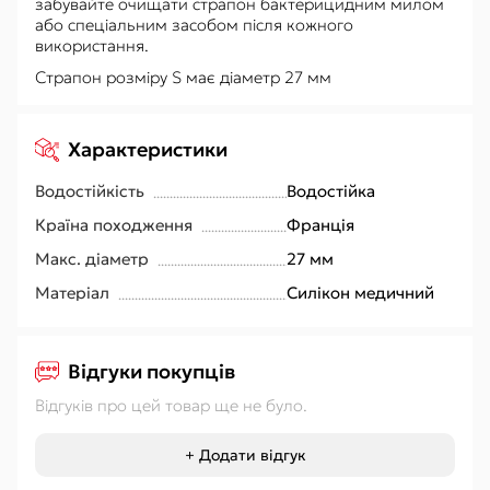
забувайте очищати страпон бактерицидним милом
або спеціальним засобом після кожного
використання.
Страпон розміру S має діаметр 27 мм
Характеристики
Водостійкість
Водостійка
Країна походження
Франція
Макс. діаметр
27 мм
Матеріал
Силікон медичний
Відгуки покупців
Відгуків про цей товар ще не було.
+ Додати відгук