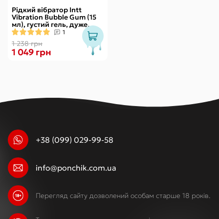
Рідкий вібратор Intt
Vibration Bubble Gum (15
мл), густий гель, дуже
смачний, діє до 30 хвилин
1
1 238 грн
1 049 грн
+38 (099) 029-99-58
info@ponchik.com.ua
Перегляд сайту дозволений особам старше 18 років.