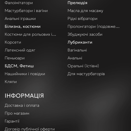
Фалоімітатори
Прелюдія
Мастурбатори і вагіни
Масла для масажу
Анальні іграшки
Рідкі вібратори
Білизна, костюми
Пролонгатори (подовження акт
Костюми для рольових ігор
Збуджуючі засоби
Корсети
Лубриканти
Латексний одяг
Вагінальні
Пеньюари
Анальні
БДСМ, Фетиш
Оральні (їстівні)
Нашийники і повідки
Для мастурбаторів
Кляпи
ІНФОРМАЦІЯ
Доставка і оплата
Про магазин
Гарантії
Договір публічної оферти