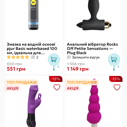
Змазка на водній основі
Анальний вібратор Rocks
pjur Basic waterbased 100
Off Petite Sensations —
мл, ідеальна для
Plug Black
новачків, найкраща ціна/
2
Залишити відгук
якість
650 грн
1 356 грн
551 грн
1 149 грн
-15%
-15%
ТОП ПРОДАЖІВ
ТОП ПРОДАЖІВ
АКЦІЯ
АКЦІЯ