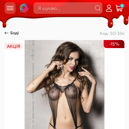
0
Боді
Код:
SO-554
-15%
АКЦІЯ