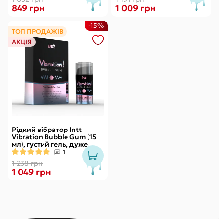
849 грн
1 009 грн
-15%
ТОП ПРОДАЖІВ
АКЦІЯ
Рідкий вібратор Intt
Vibration Bubble Gum (15
мл), густий гель, дуже
смачний, діє до 30 хвилин
1
1 238 грн
1 049 грн