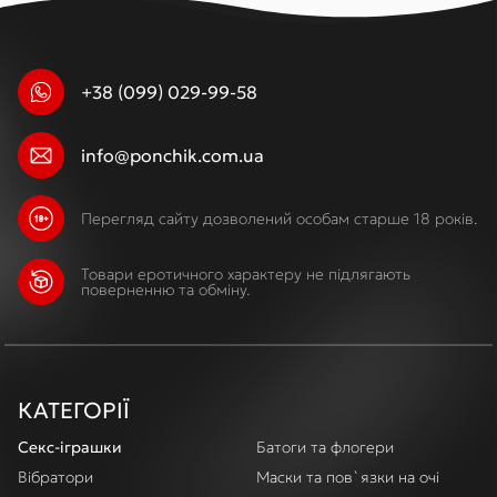
+38 (099) 029-99-58
info@ponchik.com.ua
Перегляд сайту дозволений особам старше 18 років.
Товари еротичного характеру не підлягають
поверненню та обміну.
КАТЕГОРІЇ
Секс-іграшки
Батоги та флогери
Вібратори
Маски та пов`язки на очі