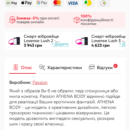
100%
Знижка -5%
при оплаті
конфіденційності
товарів онлайн
посилки
Смарт-віброяйце
Смарт-віброяйце
Lovense Lush 2 -
Lovense Lush 3 -
управління через
керування через
3 943 грн
4 623 грн
додаток
інтернет
0
Опис
Характеристики
Відгуки
Виробник:
Passion
Який з образів Ви б не обрали: леді-спокусниця або
мила кокетка, Passion ATHENA BODY відмінно підійде
для реалізації Ваших еротичних фантазій. ATHENA
BODY - це модель з креативним дизайном, легкою
прозорою тканиною і цікавими візерунками. Ця
модель дозволить виглядати сексуально, розкриє
шик і красу своєї власниці.