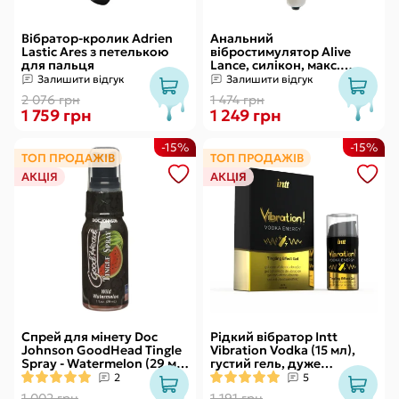
Вібратор-кролик Adrien
Анальний
Lastic Ares з петелькою
вібростимулятор Alive
для пальця
Lance, силікон, макс.
діаметр 2,9 см
Залишити відгук
Залишити відгук
(передостання кулька)
2 076 грн
1 474 грн
1 759 грн
1 249 грн
-15%
-15%
ТОП ПРОДАЖІВ
ТОП ПРОДАЖІВ
АКЦІЯ
АКЦІЯ
Спрей для мінету Doc
Рідкий вібратор Intt
Johnson GoodHead Tingle
Vibration Vodka (15 мл),
Spray - Watermelon (29 мл)
густий гель, дуже
зі стимулювальним
смачний, діє до 30 хвилин
2
5
ефектом
1 002 грн
1 191 грн