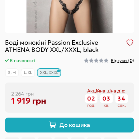
Боді монокіні Passion Exclusive
ATHENA BODY XXL/XXXL, black
В наявності
Відгуки (0)
S; M
L; XL
XXL; XXXL
Акційна ціна діє:
2 264 грн
02
03
34
1 919 грн
год.
хв.
сек.
До кошика