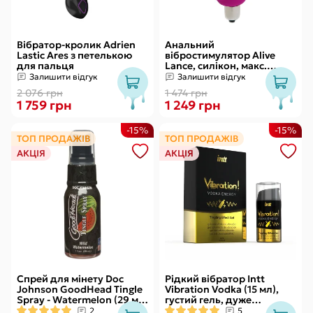
Вібратор-кролик Adrien
Анальний
Lastic Ares з петелькою
вібростимулятор Alive
для пальця
Lance, силікон, макс.
діаметр 2,9 см
Залишити відгук
Залишити відгук
(передостання кулька)
2 076 грн
1 474 грн
1 759 грн
1 249 грн
-15%
-15%
ТОП ПРОДАЖІВ
ТОП ПРОДАЖІВ
АКЦІЯ
АКЦІЯ
Спрей для мінету Doc
Рідкий вібратор Intt
Johnson GoodHead Tingle
Vibration Vodka (15 мл),
Spray - Watermelon (29 мл)
густий гель, дуже
зі стимулювальним
смачний, діє до 30 хвилин
2
5