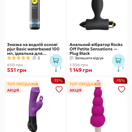
Змазка на водній основі
Анальний вібратор Rocks
pjur Basic waterbased 100
Off Petite Sensations —
мл, ідеальна для
Plug Black
новачків, найкраща ціна/
2
Залишити відгук
якість
650 грн
1 356 грн
551 грн
1 149 грн
-15%
-15%
ТОП ПРОДАЖІВ
ТОП ПРОДАЖІВ
АКЦІЯ
АКЦІЯ