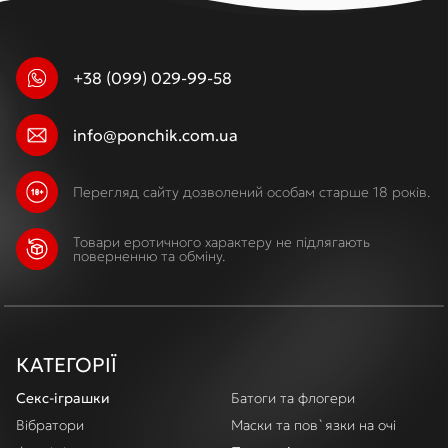
+38 (099) 029-99-58
info@ponchik.com.ua
Перегляд сайту дозволений особам старше 18 років.
Товари еротичного характеру не підлягають
поверненню та обміну.
КАТЕГОРІЇ
Секс-іграшки
Батоги та флогери
Вібратори
Маски та пов`язки на очі