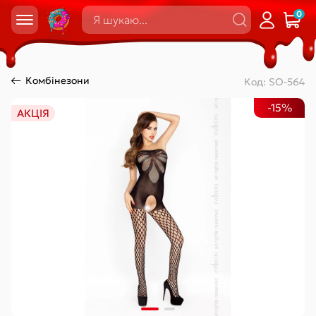
0
Комбінезони
Код:
SO-564
-15%
АКЦІЯ