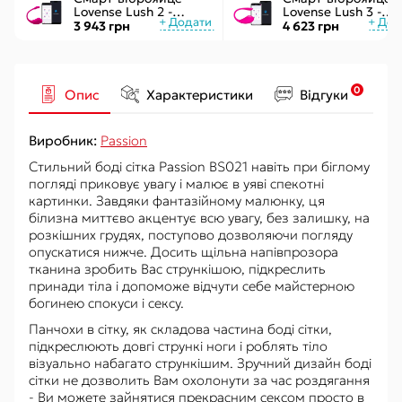
Lovense Lush 2 -
Lovense Lush 3 -
управління через
керування через
3 943 грн
4 623 грн
додаток
інтернет
0
Опис
Характеристики
Відгуки
Виробник:
Passion
Стильний боді сітка Passion BS021 навіть при біглому
погляді приковує увагу і малює в уяві спекотні
картинки. Завдяки фантазійному малюнку, ця
білизна миттєво акцентує всю увагу, без залишку, на
розкішних грудях, поступово дозволяючи погляду
опускатися нижче. Досить щільна напівпрозора
тканина зробить Вас стрункішою, підкреслить
принади тіла і допоможе відчути себе майстерною
богинею спокуси і сексу.
Панчохи в сітку, як складова частина боді сітки,
підкреслюють довгі стрункі ноги і роблять тіло
візуально набагато стрункішим. Зручний дизайн боді
сітки не дозволить Вам охолонути за час роздягання
- Ви можете зайнятися прекрасним сексом просто в