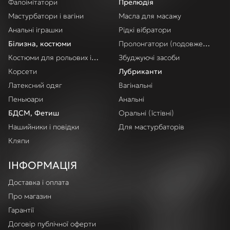
Фалоімітатори
Прелюдія
Мастурбатори і вагіни
Масла для масажу
Анальні іграшки
Рідкі вібратори
Білизна, костюми
Пролонгатори (подовження акт
Костюми для рольових ігор
Збуджуючі засоби
Корсети
Лубриканти
Латексний одяг
Вагінальні
Пеньюари
Анальні
БДСМ, Фетиш
Оральні (їстівні)
Нашийники і повідки
Для мастурбаторів
Кляпи
ІНФОРМАЦІЯ
Доставка і оплата
Про магазин
Гарантії
Договір публічної оферти