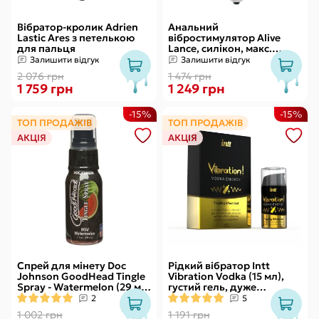
Вібратор-кролик Adrien
Анальний
Lastic Ares з петелькою
вібростимулятор Alive
для пальця
Lance, силікон, макс.
діаметр 2,9 см
Залишити відгук
Залишити відгук
(передостання кулька)
2 076 грн
1 474 грн
1 759 грн
1 249 грн
-15%
-15%
ТОП ПРОДАЖІВ
ТОП ПРОДАЖІВ
АКЦІЯ
АКЦІЯ
Спрей для мінету Doc
Рідкий вібратор Intt
Johnson GoodHead Tingle
Vibration Vodka (15 мл),
Spray - Watermelon (29 мл)
густий гель, дуже
зі стимулювальним
смачний, діє до 30 хвилин
2
5
ефектом
1 002 грн
1 191 грн