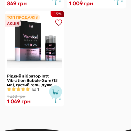
849 грн
1 009 грн
-15%
ТОП ПРОДАЖІВ
АКЦІЯ
Рідкий вібратор Intt
Vibration Bubble Gum (15
мл), густий гель, дуже
смачний, діє до 30 хвилин
1
1 238 грн
1 049 грн