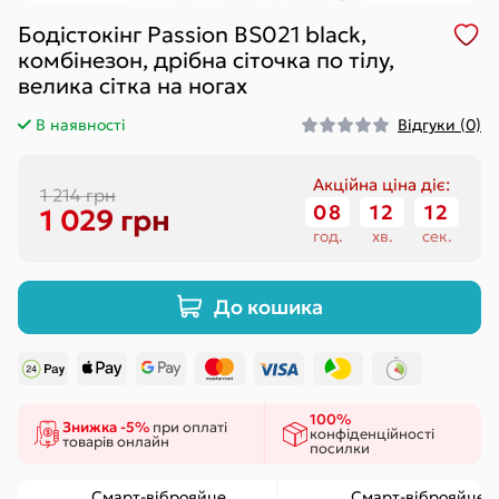
Бодістокінг Passion BS021 black,
комбінезон, дрібна сіточка по тілу,
велика сітка на ногах
В наявності
Відгуки (0)
Акційна ціна діє:
1 214 грн
08
:
12
:
11
1 029 грн
год.
хв.
сек.
До кошика
100%
Знижка -5%
при оплаті
конфіденційності
товарів онлайн
посилки
Смарт-віброяйце
Смарт-віброяйце