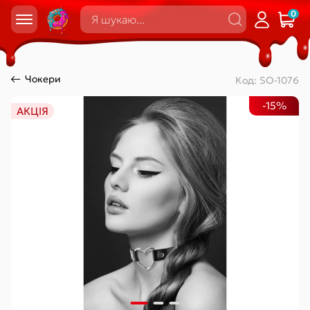
0
Чокери
Код:
SO-1076
-15%
АКЦІЯ