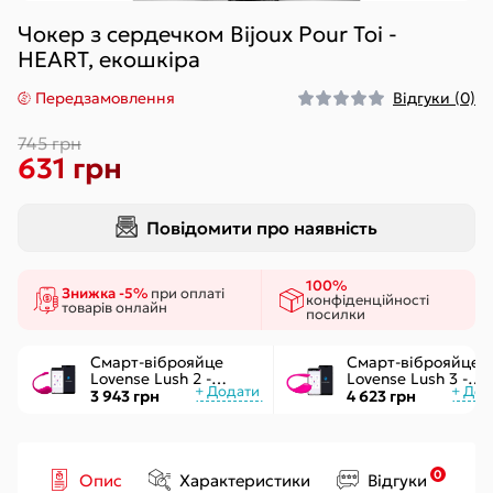
Чокер з сердечком Bijoux Pour Toi -
HEART, екошкіра
Передзамовлення
Відгуки (0)
745 грн
631 грн
Повідомити про наявність
100%
Знижка -5%
при оплаті
конфіденційності
товарів онлайн
посилки
Смарт-віброяйце
Смарт-віброяйце
Lovense Lush 2 -
Lovense Lush 3 -
управління через
керування через
3 943 грн
4 623 грн
додаток
інтернет
0
Опис
Характеристики
Відгуки