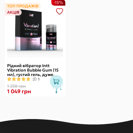
-15%
ТОП ПРОДАЖІВ
АКЦІЯ
Рідкий вібратор Intt
Vibration Bubble Gum (15
мл), густий гель, дуже
смачний, діє до 30 хвилин
1
1 238 грн
1 049 грн