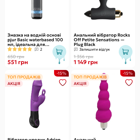
Змазка на водній основі
Анальний вібратор Rocks
pjur Basic waterbased 100
Off Petite Sensations —
мл, ідеальна для
Plug Black
новачків, найкраща ціна/
2
Залишити відгук
якість
650 грн
1 356 грн
551 грн
1 149 грн
-15%
-15%
ТОП ПРОДАЖІВ
ТОП ПРОДАЖІВ
АКЦІЯ
АКЦІЯ
Вібратор-кролик Adrien
Анальний