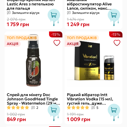
Lastic Ares з петелькою
вібростимулятор Alive
для пальця
Lance, силікон, макс.
діаметр 2,9 см
Залишити відгук
Залишити відгук
(передостання кулька)
2 076 грн
1 474 грн
1 759 грн
1 249 грн
-15%
-15%
ТОП ПРОДАЖІВ
ТОП ПРОДАЖІВ
АКЦІЯ
АКЦІЯ
Спрей для мінету Doc
Рідкий вібратор Intt
Johnson GoodHead Tingle
Vibration Vodka (15 мл),
Spray - Watermelon (29 мл)
густий гель, дуже
зі стимулювальним
смачний, діє до 30 хвилин
2
5
ефектом
1 002 грн
1 191 грн
849 грн
1 009 грн