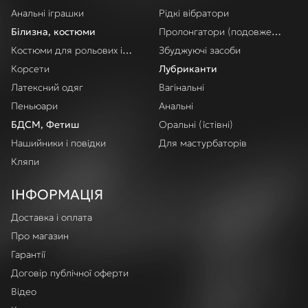
Анальні іграшки
Рідкі вібратори
Білизна, костюми
Пролонгатори (подовження акт
Костюми для рольових ігор
Збуджуючі засоби
Корсети
Лубриканти
Латексний одяг
Вагінальні
Пеньюари
Анальні
БДСМ, Фетиш
Оральні (їстівні)
Нашийники і повідки
Для мастурбаторів
Кляпи
ІНФОРМАЦІЯ
Доставка і оплата
Про магазин
Гарантії
Договір публічної оферти
Відео