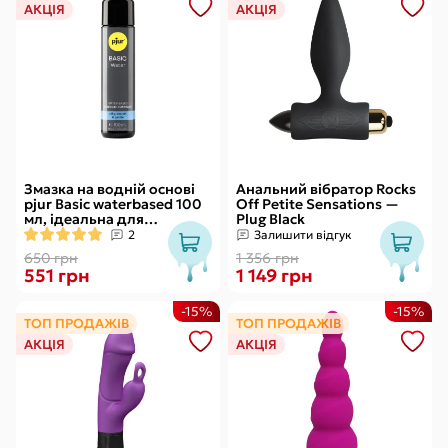
АКЦІЯ
АКЦІЯ
Змазка на водній основі
Анальний вібратор Rocks
pjur Basic waterbased 100
Off Petite Sensations —
мл, ідеальна для
Plug Black
новачків, найкраща ціна/
2
Залишити відгук
якість
650 грн
1 356 грн
551 грн
1 149 грн
-15%
-15%
ТОП ПРОДАЖІВ
ТОП ПРОДАЖІВ
АКЦІЯ
АКЦІЯ