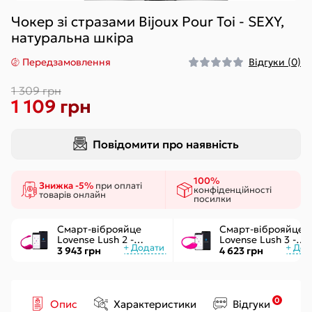
Чокер зі стразами Bijoux Pour Toi - SEXY,
натуральна шкіра
Передзамовлення
Відгуки (0)
1 309 грн
1 109 грн
Повідомити про наявність
100%
Знижка -5%
при оплаті
конфіденційності
товарів онлайн
посилки
Смарт-віброяйце
Смарт-віброяйце
Lovense Lush 2 -
Lovense Lush 3 -
управління через
керування через
3 943 грн
4 623 грн
додаток
інтернет
0
Опис
Характеристики
Відгуки