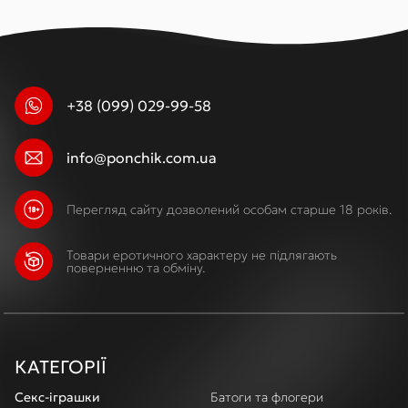
+38 (099) 029-99-58
info@ponchik.com.ua
Перегляд сайту дозволений особам старше 18 років.
Товари еротичного характеру не підлягають
поверненню та обміну.
КАТЕГОРІЇ
Секс-іграшки
Батоги та флогери