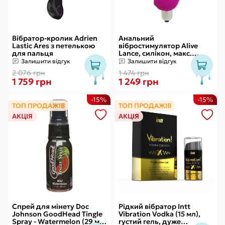
Вібратор-кролик Adrien
Анальний
Lastic Ares з петелькою
вібростимулятор Alive
для пальця
Lance, силікон, макс.
діаметр 2,9 см
Залишити відгук
Залишити відгук
(передостання кулька)
2 076 грн
1 474 грн
1 759 грн
1 249 грн
-15%
-15%
ТОП ПРОДАЖІВ
ТОП ПРОДАЖІВ
АКЦІЯ
АКЦІЯ
Спрей для мінету Doc
Рідкий вібратор Intt
Johnson GoodHead Tingle
Vibration Vodka (15 мл),
Spray - Watermelon (29 мл)
густий гель, дуже