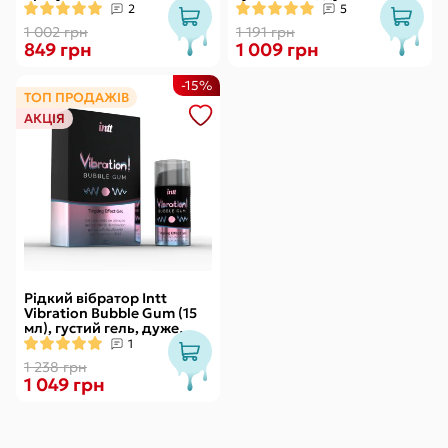
зі стимулювальним
смачний, діє до 30 хвилин
2
5
ефектом
1 002 грн
1 191 грн
849 грн
1 009 грн
-15%
ТОП ПРОДАЖІВ
АКЦІЯ
Рідкий вібратор Intt
Vibration Bubble Gum (15
мл), густий гель, дуже
смачний, діє до 30 хвилин
1
1 238 грн
1 049 грн