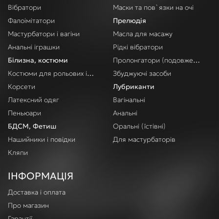
Вібратори
Маски та пов`язки на очі
Фалоімітатори
Прелюдія
Мастурбатори і вагіни
Масла для масажу
Анальні іграшки
Рідкі вібратори
Білизна, костюми
Пролонгатори (подовження акт
Костюми для рольових ігор
Збуджуючі засоби
Корсети
Лубриканти
Латексний одяг
Вагінальні
Пеньюари
Анальні
БДСМ, Фетиш
Оральні (їстівні)
Нашийники і повідки
Для мастурбаторів
Кляпи
ІНФОРМАЦІЯ
Доставка і оплата
Про магазин
Гарантії