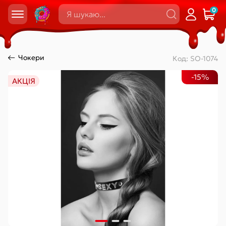
0
Чокери
Код:
SO-1074
-15%
АКЦІЯ