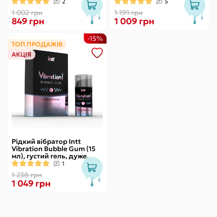
зі стимулювальним
смачний, діє до 30 хвилин
2
5
ефектом
1 002 грн
1 191 грн
849 грн
1 009 грн
-15%
ТОП ПРОДАЖІВ
АКЦІЯ
Рідкий вібратор Intt
Vibration Bubble Gum (15
мл), густий гель, дуже
смачний, діє до 30 хвилин
1
1 238 грн
1 049 грн