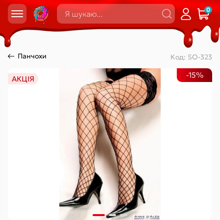
0
Панчохи
Код:
SO-323
-15%
АКЦІЯ