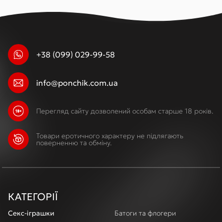
+38 (099) 029-99-58
info@ponchik.com.ua
Перегляд сайту дозволений особам старше 18 років.
Товари еротичного характеру не підлягають
поверненню та обміну.
КАТЕГОРІЇ
Секс-іграшки
Батоги та флогери