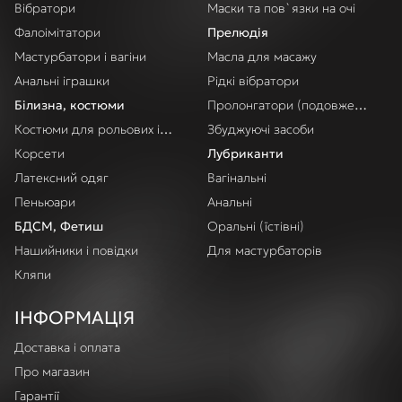
Вібратори
Маски та пов`язки на очі
Фалоімітатори
Прелюдія
Мастурбатори і вагіни
Масла для масажу
Анальні іграшки
Рідкі вібратори
Білизна, костюми
Пролонгатори (подовження акт
Костюми для рольових ігор
Збуджуючі засоби
Корсети
Лубриканти
Латексний одяг
Вагінальні
Пеньюари
Анальні
БДСМ, Фетиш
Оральні (їстівні)
Нашийники і повідки
Для мастурбаторів
Кляпи
ІНФОРМАЦІЯ
Доставка і оплата
Про магазин
Гарантії