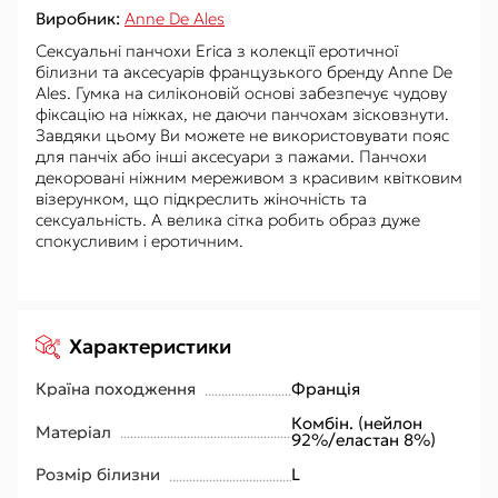
Виробник:
Anne De Ales
Сексуальні панчохи Erica з колекції еротичної
білизни та аксесуарів французького бренду Anne De
Ales. Гумка на силіконовій основі забезпечує чудову
фіксацію на ніжках, не даючи панчохам зісковзнути.
Завдяки цьому Ви можете не використовувати пояс
для панчіх або інші аксесуари з пажами. Панчохи
декоровані ніжним мереживом з красивим квітковим
візерунком, що підкреслить жіночність та
сексуальність. А велика сітка робить образ дуже
спокусливим і еротичним.
Характеристики
Країна походження
Франція
Комбін. (нейлон
Матеріал
92%/еластан 8%)
Розмір білизни
L