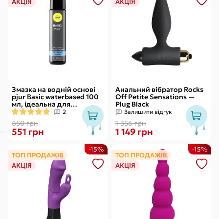
АКЦІЯ
АКЦІЯ
Змазка на водній основі
Анальний вібратор Rocks
pjur Basic waterbased 100
Off Petite Sensations —
мл, ідеальна для
Plug Black
новачків, найкраща ціна/
2
Залишити відгук
якість
650 грн
1 356 грн
551 грн
1 149 грн
-15%
-15%
ТОП ПРОДАЖІВ
ТОП ПРОДАЖІВ
АКЦІЯ
АКЦІЯ