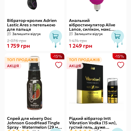
Вібратор-кролик Adrien
Анальний
Lastic Ares з петелькою
вібростимулятор Alive
для пальця
Lance, силікон, макс.
діаметр 2,9 см
Залишити відгук
Залишити відгук
(передостання кулька)
2 076 грн
1 474 грн
1 759 грн
1 249 грн
-15%
-15%
ТОП ПРОДАЖІВ
ТОП ПРОДАЖІВ
АКЦІЯ
АКЦІЯ
Спрей для мінету Doc
Рідкий вібратор Intt
Johnson GoodHead Tingle
Vibration Vodka (15 мл),
Spray - Watermelon (29 мл)
густий гель, дуже