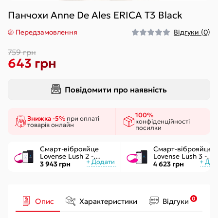
Панчохи Anne De Ales ERICA T3 Black
Передзамовлення
Відгуки (0)
759 грн
643 грн
Повідомити про наявність
100%
Знижка -5%
при оплаті
конфіденційності
товарів онлайн
посилки
Смарт-віброяйце
Смарт-віброяйце
Lovense Lush 2 -
Lovense Lush 3 -
управління через
керування через
3 943 грн
4 623 грн
додаток
інтернет
0
Опис
Характеристики
Відгуки