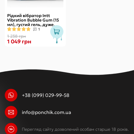
Рідкий вібратор Intt
Vibration Bubble Gum (15
мл), густий гель, дуже
смачний, діє до 30 хвилин
1
1 238 грн
1 049 грн
+38 (099) 029-99-58
info@ponchik.com.ua
Перегляд сайту дозволений особам старше 18 років.