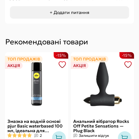
+ Додати питання
Рекомендовані товари
-15%
-15%
ТОП ПРОДАЖІВ
ТОП ПРОДАЖІВ
АКЦІЯ
АКЦІЯ
Змазка на водній основі
Анальний вібратор Rocks
pjur Basic waterbased 100
Off Petite Sensations —
мл, ідеальна для
Plug Black
новачків, найкраща ціна/
2
Залишити відгук