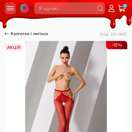
0
Колготки і легінси
Код:
SO-1697
-15%
АКЦІЯ