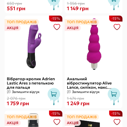
якість
650 грн
1 356 грн
551 грн
1 149 грн
-15%
-15%
ТОП ПРОДАЖІВ
ТОП ПРОДАЖІВ
АКЦІЯ
АКЦІЯ
Вібратор-кролик Adrien
Анальний
Lastic Ares з петелькою
вібростимулятор Alive
для пальця
Lance, силікон, макс.
діаметр 2,9 см
Залишити відгук
Залишити відгук
(передостання кулька)
2 076 грн
1 474 грн
1 759 грн
1 249 грн
-15%
-15%
ТОП ПРОДАЖІВ
ТОП ПРОДАЖІВ
АКЦІЯ
АКЦІЯ