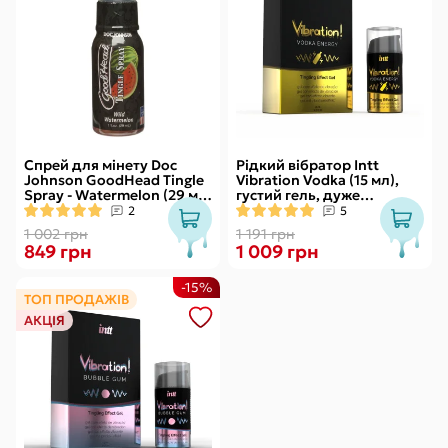
Спрей для мінету Doc
Рідкий вібратор Intt
Johnson GoodHead Tingle
Vibration Vodka (15 мл),
Spray - Watermelon (29 мл)
густий гель, дуже
зі стимулювальним
смачний, діє до 30 хвилин
2
5
ефектом
1 002 грн
1 191 грн
849 грн
1 009 грн
-15%
ТОП ПРОДАЖІВ
АКЦІЯ