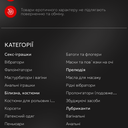
Товари еротичного характеру не підлягають
поверненню та обміну.
КАТЕГОРІЇ
Секс-іграшки
Батоги та флогери
Вібратори
Маски та пов`язки на очі
Фалоімітатори
Прелюдія
Мастурбатори і вагіни
Масла для масажу
Анальні іграшки
Рідкі вібратори
Білизна, костюми
Пролонгатори (подовження акт
Костюми для рольових ігор
Збуджуючі засоби
Корсети
Лубриканти
Латексний одяг
Вагінальні
Пеньюари
Анальні