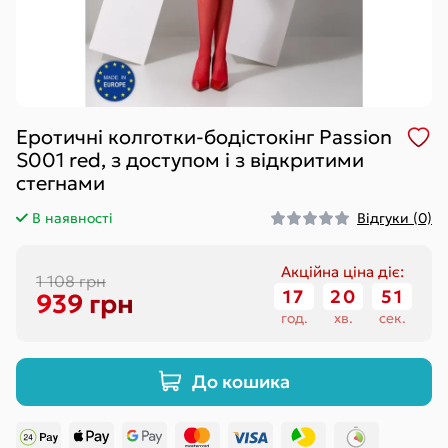
Еротичні колготки-бодістокінг Passion
S001 red, з доступом і з відкритими
стегнами
В наявності
Відгуки (0)
Акційна ціна діє:
1 108 грн
17
:
20
:
50
939 грн
год.
хв.
сек.
До кошика