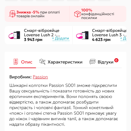
100%
Знижка -5%
при оплаті
конфіденційності
товарів онлайн
посилки
Смарт-віброяйце
Смарт-віброяйце
Lovense Lush 2 -
Lovense Lush 3 -
управління через
керування через
3 943 грн
4 623 грн
додаток
інтернет
0
Опис
Характеристики
Відгуки
Виробник:
Passion
Шикарні колготки Passion S001 зможе підкреслити
Вашу сексуальність і показати готовність до нових
еротичним експериментів. Вони полонять своєю
відвертістю, а також допомагає розбудити
пристрасть і чоловічі фантазії. Тонкий кокетливий
«пояс» і оголені стегна Passion S001 приковує увагу
до ніжок і чарівним вигинів талії, а також допомагає
надати образу пікантності.