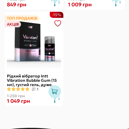
849 грн
1 009 грн
-15%
ТОП ПРОДАЖІВ
АКЦІЯ
Рідкий вібратор Intt
Vibration Bubble Gum (15
мл), густий гель, дуже
смачний, діє до 30 хвилин
1
1 238 грн
1 049 грн