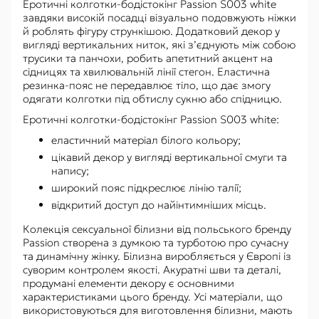
Еротичні колготки-бодістокінг Passion S003 white
завдяки високій посадці візуально подовжують ніжки
й роблять фігуру стрункішою. Додатковий декор у
вигляді вертикальних ниток, які з’єднують між собою
трусики та панчохи, робить апетитний акцент на
сідницях та хвилювальній лінії стегон. Еластична
резинка-пояс не передавлює тіло, що дає змогу
одягати колготки під обтислу сукню або спідницю.
Еротичні колготки-бодістокінг Passion S003 white:
еластичний матеріал білого кольору;
цікавий декор у вигляді вертикальної смуги та
напису;
широкий пояс підкреслює лінію талії;
відкритий доступ до найінтимніших місць.
Колекція сексуальної білизни від польського бренду
Passion створена з думкою та турботою про сучасну
та динамічну жінку. Білизна виробляється у Європі із
суворим контролем якості. Акуратні шви та деталі,
продумані елементи декору є основними
характеристиками цього бренду. Усі матеріали, що
використовуються для виготовлення білизни, мають