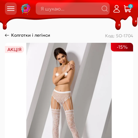
0
Колготки і легінси
Код:
SO-1704
-15%
АКЦІЯ