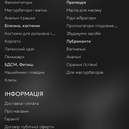
Фалоімітатори
Прелюдія
Мастурбатори і вагіни
Масла для масажу
Анальні іграшки
Рідкі вібратори
Білизна, костюми
Пролонгатори (подовження акт
Костюми для рольових ігор
Збуджуючі засоби
Корсети
Лубриканти
Латексний одяг
Вагінальні
Пеньюари
Анальні
БДСМ, Фетиш
Оральні (їстівні)
Нашийники і повідки
Для мастурбаторів
Кляпи
ІНФОРМАЦІЯ
Доставка і оплата
Про магазин
Гарантії
Договір публічної оферти