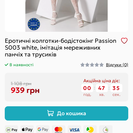
Еротичні колготки-бодістокінг Passion
S003 white, імітація мереживних
панчіх та трусиків
В наявності
Відгуки (0)
Акційна ціна діє:
1 108 грн
00
:
47
:
35
939 грн
год.
хв.
сек.
До кошика