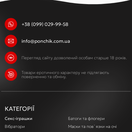
+38 (099) 029-99-58
info@ponchik.com.ua
Перегляд сайту дозволений особам старше 18 років.
Товари еротичного характеру не підлягають
поверненню та обміну.
КАТЕГОРІЇ
Секс-іграшки
Батоги та флогери
Вібратори
Маски та пов`язки на очі