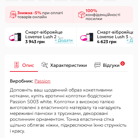
100%
Знижка -5%
при оплаті
конфіденційності
товарів онлайн
посилки
Смарт-віброяйце
Смарт-віброяйце
Lovense Lush 2 -
Lovense Lush 3 -
управління через
керування через
3 943 грн
4 623 грн
додаток
інтернет
0
Опис
Характеристики
Відгуки
Виробник:
Passion
Доповніть ваш щоденний образ кокетливими
нотками, купіть еротичні колготки-бодістокінг
Passion S003 white. Колготки з високою талією
виготовлені з еластичного матеріалу та нагадують
мереживні панчохи з трусиками, декоровані
рослинним орнаментом. Тонка еластична сітка
щільно облягає ніжки, підкреслюючи їхню стрункість
і красу.