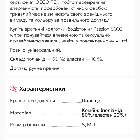
сертифікат OECO-TEX, тобто перевірені на
алергенність, пофарбовані стійкою фарбою,
тривалий час не змінюють свого зовнішнього
вигляду та кольору за правильного догляду.
Купіть еротичні колготки-бодістокінг Passion S003
white, почувайтеся впевненою та сексуально
привабливою завжди, навіть у повсякденному житті.
Розмір: універсальний.
Склад: поліамід — 90 %; еластан — 10 %.
Догляд: ручне прання.
Характеристики
Країна походження
Польща
Комбін. (поліамід
Матеріал
80%/еластан 20%)
Розмір білизни
S; M; L