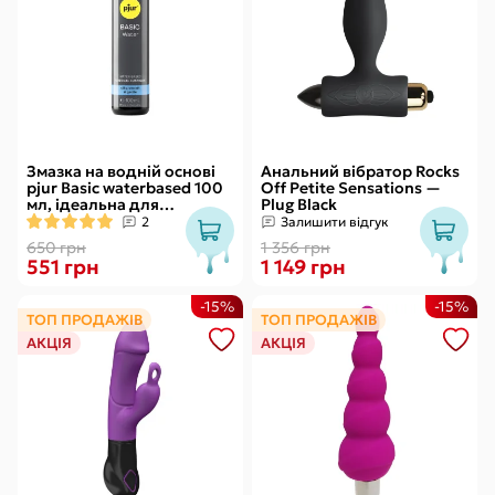
Змазка на водній основі
Анальний вібратор Rocks
pjur Basic waterbased 100
Off Petite Sensations —
мл, ідеальна для
Plug Black
новачків, найкраща ціна/
2
Залишити відгук
якість
650 грн
1 356 грн
551 грн
1 149 грн
-15%
-15%
ТОП ПРОДАЖІВ
ТОП ПРОДАЖІВ
АКЦІЯ
АКЦІЯ