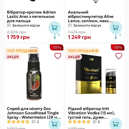
Вібратор-кролик Adrien
Анальний
Lastic Ares з петелькою
вібростимулятор Alive
для пальця
Lance, силікон, макс.
діаметр 2,9 см
Залишити відгук
Залишити відгук
(передостання кулька)
2 076 грн
1 474 грн
1 759 грн
1 249 грн
-15%
-15%
ТОП ПРОДАЖІВ
ТОП ПРОДАЖІВ
АКЦІЯ
АКЦІЯ
Спрей для мінету Doc
Рідкий вібратор Intt
Johnson GoodHead Tingle
Vibration Vodka (15 мл),
Spray - Watermelon (29 мл)
густий гель, дуже
зі стимулювальним
смачний, діє до 30 хвилин
2
5
ефектом
1 002 грн
1 191 грн