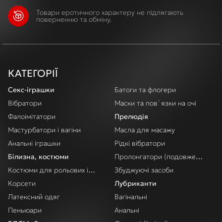
Товари еротичного характеру не підлягають
поверненню та обміну.
КАТЕГОРІЇ
Секс-іграшки
Батоги та флогери
Вібратори
Маски та пов`язки на очі
Фалоімітатори
Прелюдія
Мастурбатори і вагіни
Масла для масажу
Анальні іграшки
Рідкі вібратори
Білизна, костюми
Пролонгатори (подовження акт
Костюми для рольових ігор
Збуджуючі засоби
Корсети
Лубриканти
Латексний одяг
Вагінальні
Пеньюари
Анальні