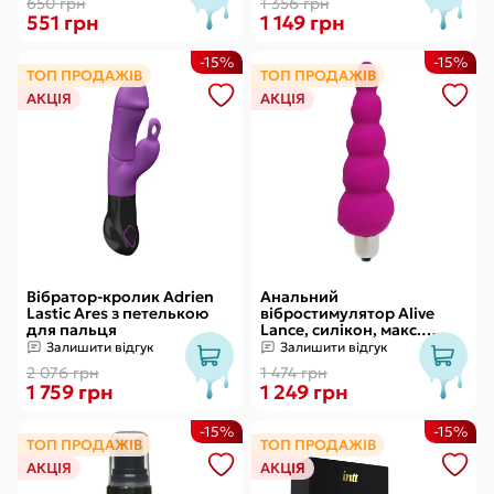
650 грн
1 356 грн
551 грн
1 149 грн
-15%
-15%
ТОП ПРОДАЖІВ
ТОП ПРОДАЖІВ
АКЦІЯ
АКЦІЯ
Вібратор-кролик Adrien
Анальний
Lastic Ares з петелькою
вібростимулятор Alive
для пальця
Lance, силікон, макс.
діаметр 2,9 см
Залишити відгук
Залишити відгук
(передостання кулька)
2 076 грн
1 474 грн
1 759 грн
1 249 грн
-15%
-15%
ТОП ПРОДАЖІВ
ТОП ПРОДАЖІВ
АКЦІЯ
АКЦІЯ