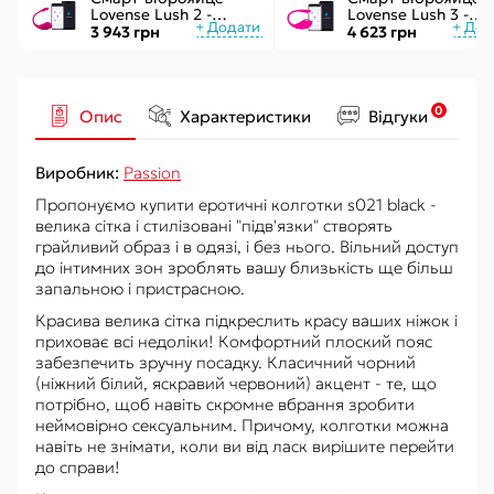
Lovense Lush 2 -
Lovense Lush 3 -
управління через
керування через
3 943 грн
4 623 грн
додаток
інтернет
0
Опис
Характеристики
Відгуки
Виробник:
Passion
Пропонуємо купити еротичні колготки s021 black -
велика сітка і стилізовані "підв'язки" створять
грайливий образ і в одязі, і без нього. Вільний доступ
до інтимних зон зроблять вашу близькість ще більш
запальною і пристрасною.
Красива велика сітка підкреслить красу ваших ніжок і
приховає всі недоліки! Комфортний плоский пояс
забезпечить зручну посадку. Класичний чорний
(ніжний білий, яскравий червоний) акцент - те, що
потрібно, щоб навіть скромне вбрання зробити
неймовірно сексуальним. Причому, колготки можна
навіть не знімати, коли ви від ласк вирішите перейти
до справи!