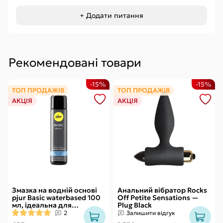
+ Додати питання
Рекомендовані товари
-15%
-15%
ТОП ПРОДАЖІВ
ТОП ПРОДАЖІВ
АКЦІЯ
АКЦІЯ
Змазка на водній основі
Анальний вібратор Rocks
pjur Basic waterbased 100
Off Petite Sensations —
мл, ідеальна для
Plug Black
новачків, найкраща ціна/
2
Залишити відгук
якість