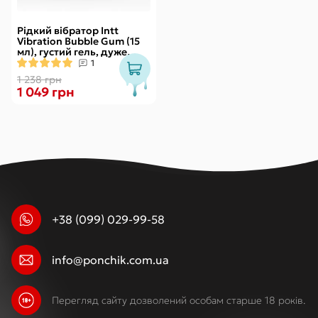
Рідкий вібратор Intt
Vibration Bubble Gum (15
мл), густий гель, дуже
смачний, діє до 30 хвилин
1
1 238 грн
1 049 грн
+38 (099) 029-99-58
info@ponchik.com.ua
Перегляд сайту дозволений особам старше 18 років.