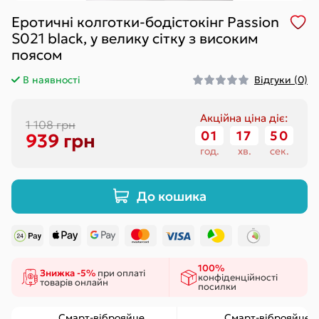
Еротичні колготки-бодістокінг Passion
S021 black, у велику сітку з високим
поясом
В наявності
Відгуки (0)
Акційна ціна діє:
1 108 грн
01
:
17
:
49
939 грн
год.
хв.
сек.
До кошика
100%
Знижка -5%
при оплаті
конфіденційності
товарів онлайн
посилки
Смарт-віброяйце
Смарт-віброяйце