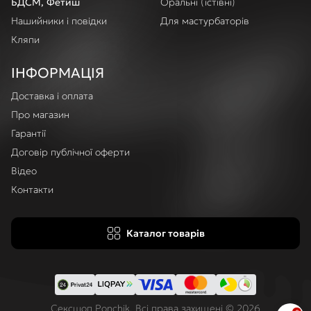
БДСМ, Фетиш
Оральні (їстівні)
Нашийники і повідки
Для мастурбаторів
Кляпи
ІНФОРМАЦІЯ
Доставка і оплата
Про магазин
Гарантії
Договір публічної оферти
Відео
Контакти
Каталог товарів
Сексшоп Ponchik. Всі права захищені © 2026