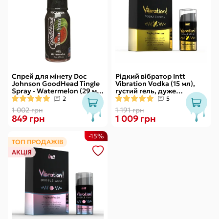
Спрей для мінету Doc
Рідкий вібратор Intt
Johnson GoodHead Tingle
Vibration Vodka (15 мл),
Spray - Watermelon (29 мл)
густий гель, дуже
зі стимулювальним
смачний, діє до 30 хвилин
2
5
ефектом
1 002 грн
1 191 грн
849 грн
1 009 грн
-15%
ТОП ПРОДАЖІВ
АКЦІЯ