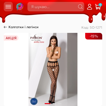
0
Колготки і легінси
Код:
SO-1271
-15%
АКЦІЯ