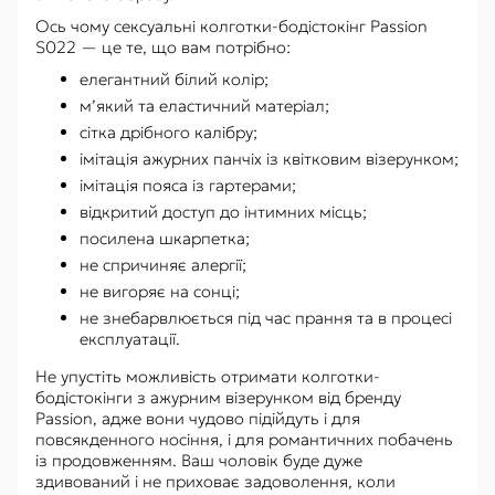
Ось чому сексуальні колготки-бодістокінг Passion
S022 — це те, що вам потрібно:
елегантний білий колір;
м’який та еластичний матеріал;
сітка дрібного калібру;
імітація ажурних панчіх із квітковим візерунком;
імітація пояса із гартерами;
відкритий доступ до інтимних місць;
посилена шкарпетка;
не спричиняє алергії;
не вигоряє на сонці;
не знебарвлюється під час прання та в процесі
експлуатації.
Не упустіть можливість отримати колготки-
бодістокінги з ажурним візерунком від бренду
Passion, адже вони чудово підійдуть і для
повсякденного носіння, і для романтичних побачень
із продовженням. Ваш чоловік буде дуже
здивований і не приховає задоволення, коли