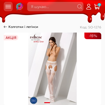
0
Колготки і легінси
Код:
SO-1276
-15%
АКЦІЯ