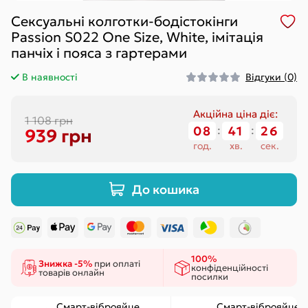
Сексуальні колготки-бодістокінги
Passion S022 One Size, White, імітація
панчіх і пояса з гартерами
В наявності
Відгуки (0)
Акційна ціна діє:
1 108 грн
08
:
41
:
26
939 грн
год.
хв.
сек.
До кошика
100%
Знижка -5%
при оплаті
конфіденційності
товарів онлайн
посилки
Смарт-віброяйце
Смарт-віброяйце