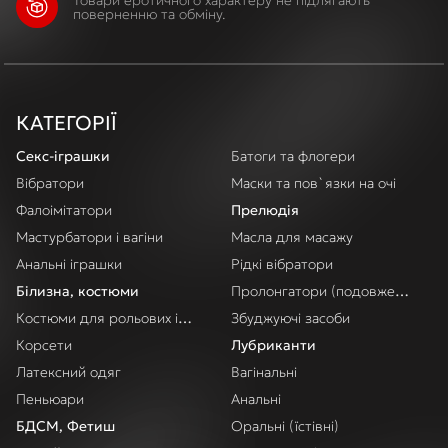
Товари еротичного характеру не підлягають
поверненню та обміну.
КАТЕГОРІЇ
Секс-іграшки
Батоги та флогери
Вібратори
Маски та пов`язки на очі
Фалоімітатори
Прелюдія
Мастурбатори і вагіни
Масла для масажу
Анальні іграшки
Рідкі вібратори
Білизна, костюми
Пролонгатори (подовження акт
Костюми для рольових ігор
Збуджуючі засоби
Корсети
Лубриканти
Латексний одяг
Вагінальні
Пеньюари
Анальні
БДСМ, Фетиш
Оральні (їстівні)