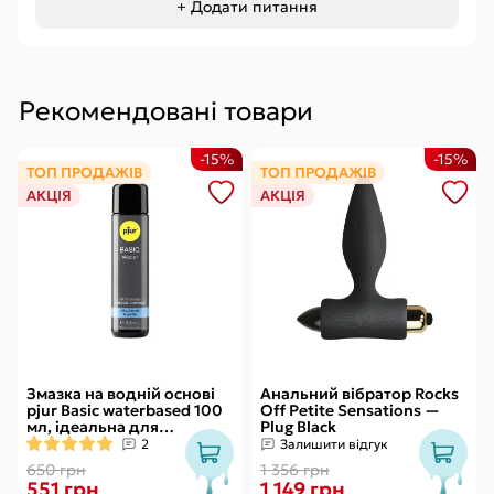
+ Додати питання
Рекомендовані товари
-15%
-15%
ТОП ПРОДАЖІВ
ТОП ПРОДАЖІВ
АКЦІЯ
АКЦІЯ
Змазка на водній основі
Анальний вібратор Rocks
pjur Basic waterbased 100
Off Petite Sensations —
мл, ідеальна для
Plug Black
новачків, найкраща ціна/
2
Залишити відгук
якість
650 грн
1 356 грн
551 грн
1 149 грн