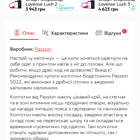
Lovense Lush 2 -
Lovense Lush 3 -
управління через
керування через
3 943 грн
4 623 грн
додаток
інтернет
0
Опис
Характеристики
Відгуки
Виробник:
Passion
Настрій «у квіточку» — це коли хочеться одягнути на
себе одяг з принтом квітів з ніг до голови. Але що
робити, якщо дрес-код не дозволяє? Вихід є!
Рекомендуємо купити колготки-бодістокінги Passion
S022, які виконані з дрібної сіточки з ажурним
квітковим малюнком.
Колготки від Passion мають цікавий крій, на стегнах
та в зоні інтимних місць продумані отвори, візуально
це нагадує імітацію пояса з гартерами та панчохами.
Колготки мають високу посадку, завдяки еластану в
складі пояс не перетискає шкіру та не складається
враження «гусенички» під одягом. Такі колготки
стануть чудовим доповненням як літнього, так і
зимового образу.