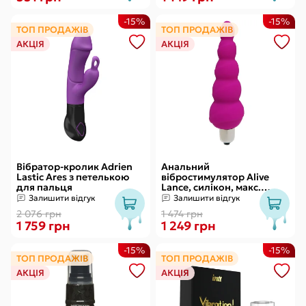
-15%
-15%
ТОП ПРОДАЖІВ
ТОП ПРОДАЖІВ
АКЦІЯ
АКЦІЯ
Вібратор-кролик Adrien
Анальний
Lastic Ares з петелькою
вібростимулятор Alive
для пальця
Lance, силікон, макс.
діаметр 2,9 см
Залишити відгук
Залишити відгук
(передостання кулька)
2 076 грн
1 474 грн
1 759 грн
1 249 грн
-15%
-15%
ТОП ПРОДАЖІВ
ТОП ПРОДАЖІВ
АКЦІЯ
АКЦІЯ