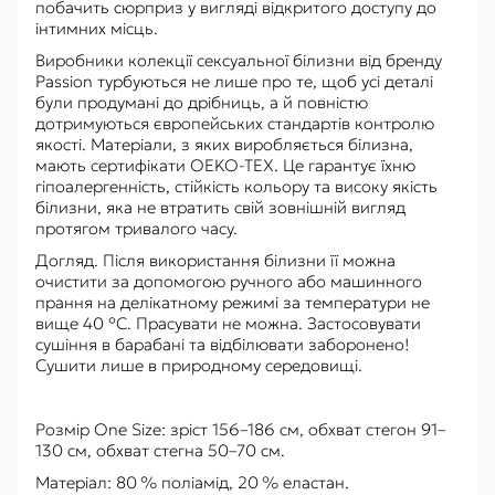
побачить сюрприз у вигляді відкритого доступу до
інтимних місць.
Виробники колекції сексуальної білизни від бренду
Passion турбуються не лише про те, щоб усі деталі
були продумані до дрібниць, а й повністю
дотримуються європейських стандартів контролю
якості. Матеріали, з яких виробляється білизна,
мають сертифікати OEKO-TEX. Це гарантує їхню
гіпоалергенність, стійкість кольору та високу якість
білизни, яка не втратить свій зовнішній вигляд
протягом тривалого часу.
Догляд. Після використання білизни її можна
очистити за допомогою ручного або машинного
прання на делікатному режимі за температури не
вище 40 °С. Прасувати не можна. Застосовувати
сушіння в барабані та відбілювати заборонено!
Сушити лише в природному середовищі.
Розмір One Size: зріст 156–186 см, обхват стегон 91–
130 см, обхват стегна 50–70 см.
Матеріал: 80 % поліамід, 20 % еластан.