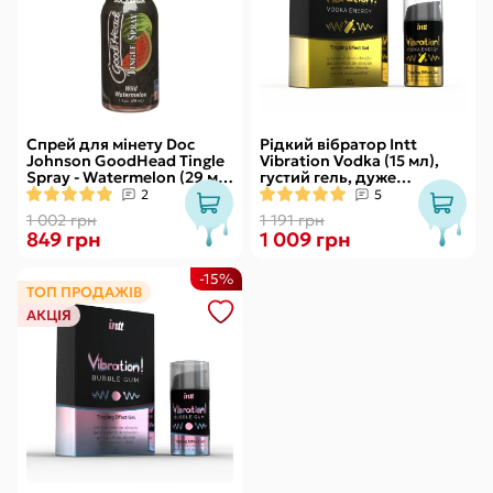
Спрей для мінету Doc
Рідкий вібратор Intt
Johnson GoodHead Tingle
Vibration Vodka (15 мл),
Spray - Watermelon (29 мл)
густий гель, дуже
зі стимулювальним
смачний, діє до 30 хвилин
2
5
ефектом
1 002 грн
1 191 грн
849 грн
1 009 грн
-15%
ТОП ПРОДАЖІВ
АКЦІЯ