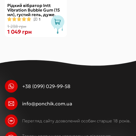
Рідкий вібратор Intt
Vibration Bubble Gum (15
мл), густий гель, дуже
смачний, діє до 30 хвилин
1
1 238 грн
1 049 грн
+38 (099) 029-99-58
info@ponchik.com.ua
Перегляд сайту дозволений особам старше 18 років.