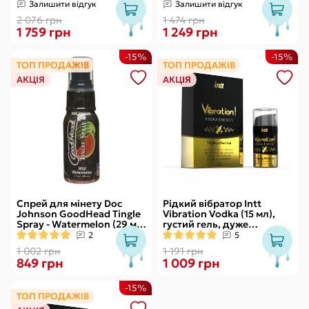
діаметр 2,9 см
Залишити відгук
Залишити відгук
(передостання кулька)
2 076 грн
1 474 грн
1 759 грн
1 249 грн
-15%
-15%
ТОП ПРОДАЖІВ
ТОП ПРОДАЖІВ
АКЦІЯ
АКЦІЯ
Спрей для мінету Doc
Рідкий вібратор Intt
Johnson GoodHead Tingle
Vibration Vodka (15 мл),
Spray - Watermelon (29 мл)
густий гель, дуже
зі стимулювальним
смачний, діє до 30 хвилин
2
5
ефектом
1 002 грн
1 191 грн
849 грн
1 009 грн
-15%
ТОП ПРОДАЖІВ