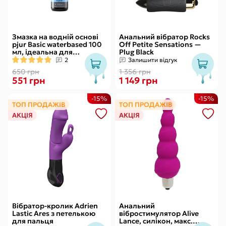
Змазка на водній основі
Анальний вібратор Rocks
pjur Basic waterbased 100
Off Petite Sensations —
мл, ідеальна для
Plug Black
новачків, найкраща ціна/
2
Залишити відгук
якість
650 грн
1 356 грн
551 грн
1 149 грн
-15%
-15%
ТОП ПРОДАЖІВ
ТОП ПРОДАЖІВ
АКЦІЯ
АКЦІЯ
Вібратор-кролик Adrien
Анальний
Lastic Ares з петелькою
вібростимулятор Alive
для пальця
Lance, силікон, макс.