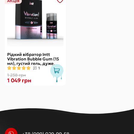
АКЦІЯ
Рідкий вібратор Intt
Vibration Bubble Gum (15
мл), густий гель, дуже
смачний, діє до 30 хвилин
1
1 238 грн
1 049 грн