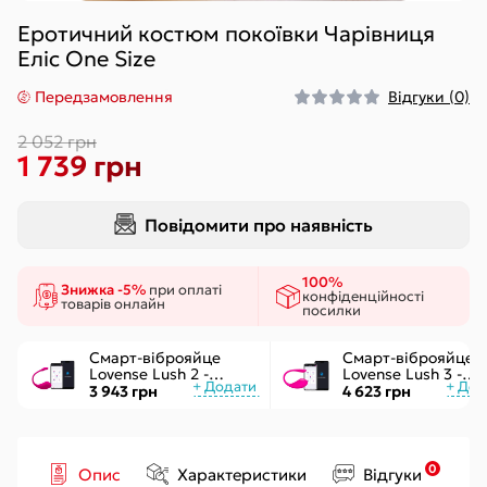
Еротичний костюм покоївки Чарівниця
Еліс One Size
Передзамовлення
Відгуки (0)
2 052 грн
1 739 грн
Повідомити про наявність
100%
Знижка -5%
при оплаті
конфіденційності
товарів онлайн
посилки
Смарт-віброяйце
Смарт-віброяйце
Lovense Lush 2 -
Lovense Lush 3 -
управління через
керування через
3 943 грн
4 623 грн
додаток
інтернет
0
Опис
Характеристики
Відгуки