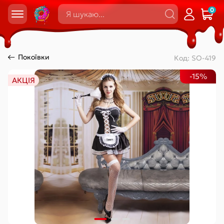
0
Покоївки
Код:
SO-419
-15%
АКЦІЯ