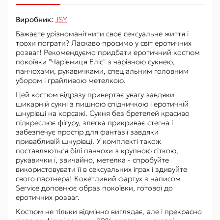
Виробник:
JSY
Бажаєте урізноманітнити своє сексуальне життя і
трохи пограти? Ласкаво просимо у світ еротичних
розваг! Рекомендуємо придбати еротичний костюм
покоївки "Чарівниця Еліс" з чарівною сукнею,
панчохами, рукавичками, спеціальним головним
убором і грайливою метелкою.
Цей костюм відразу привертає увагу завдяки
шикарній сукні з пишною спідничкою і еротичній
шнурівці на корсажі. Сукня без бретелей красиво
підкреслює фігуру, злегка прикриває стегна і
забезпечує простір для фантазії завдяки
привабливій шнурівці. У комплекті також
поставляються білі панчохи з крупною сіткою,
рукавички і, звичайно, метелка - спробуйте
використовувати її в сексуальних іграх і здивуйте
свого партнера! Кокетливий фартух з написом
Service доповнює образ покоївки, готової до
еротичних розваг.
Костюм не тільки відмінно виглядає, але і прекрасно