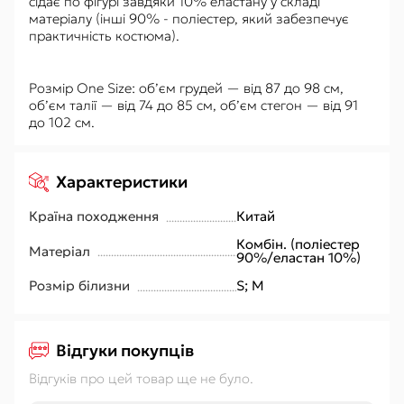
сідає по фігурі завдяки 10% еластану у складі
матеріалу (інші 90% - поліестер, який забезпечує
практичність костюма).
Розмір One Size: об’єм грудей — від 87 до 98 см,
об’єм талії — від 74 до 85 см, об’єм стегон — від 91
до 102 см.
Характеристики
Країна походження
Китай
Комбін. (поліестер
Матеріал
90%/еластан 10%)
Розмір білизни
S; M
Відгуки покупців
Відгуків про цей товар ще не було.