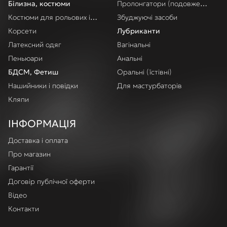
Білизна, костюми
Пролонгатори (подовження акт
Костюми для рольових ігор
Збуджуючі засоби
Корсети
Лубриканти
Латексний одяг
Вагінальні
Пеньюари
Анальні
БДСМ, Фетиш
Оральні (їстівні)
Нашийники і повідки
Для мастурбаторів
Кляпи
ІНФОРМАЦІЯ
Доставка і оплата
Про магазин
Гарантії
Договір публічної оферти
Відео
Контакти