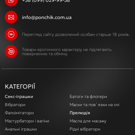
+38 (099) 029-99-58
info@ponchik.com.ua
Перегляд сайту дозволений особам старше 18 років.
Товари еротичного характеру не підлягають
поверненню та обміну.
КАТЕГОРІЇ
Секс-іграшки
Батоги та флогери
Вібратори
Маски та пов`язки на очі
Фалоімітатори
Прелюдія
Мастурбатори і вагіни
Масла для масажу
Анальні іграшки
Рідкі вібратори