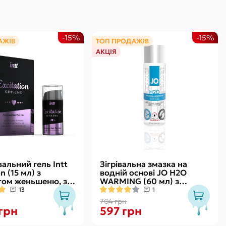
-15%
-15%
АЖІВ
ТОП ПРОДАЖІВ
АКЦІЯ
альний гель Intt
Зігрівальна змазка на
n (15 мл) з
водній основі JO H2O
том женьшеню, з
WARMING (60 мл) з
вібрації
екстрактом перцевої м’яти
13
1
704 грн
 грн
597 грн