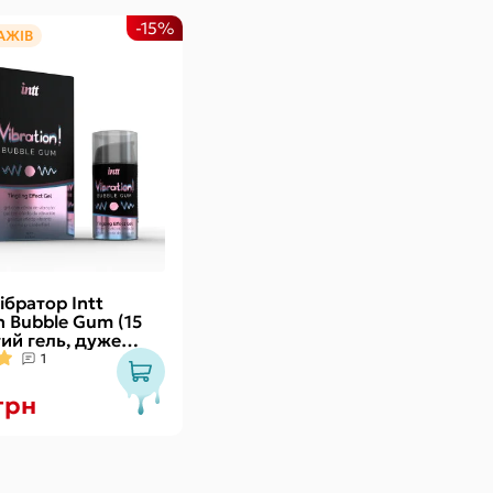
-15%
АЖІВ
ібратор Intt
n Bubble Gum (15
тий гель, дуже
 діє до 30 хвилин
1
грн