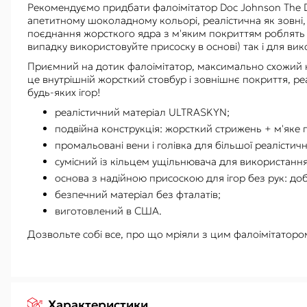
Рекомендуємо придбати фалоімітатор Doc Johnson The D -
апетитному шоколадному кольорі, реалістична як зовні, т
поєднання жорсткого ядра з м'яким покриттям роблять 
випадку використовуйте присоску в основі) так і для ви
Приємний на дотик фалоімітатор, максимально схожий на
це внутрішній жорсткий стовбур і зовнішнє покриття, реа
будь-яких ігор!
реалістичний матеріал ULTRASKYN;
подвійна конструкція: жорсткий стрижень + м'яке 
промальовані вени і голівка для більшої реалістично
сумісний із кільцем ущільнювача для використання
основа з надійною присоскою для ігор без рук: доб
безпечний матеріал без фталатів;
виготовлений в США.
Дозвольте собі все, про що мріяли з цим фалоімітаторо
Характеристики