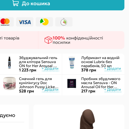
До кошика
ки
 сексу
і товарів
100%
конфіденційності
посилки
Збуджувальний гель
Лубрикант на водній
для клітора Sensuva
основі Lubrix без
ON for Her Arousal Gel
парабенів, 50 мл
Ice 29мл охолодж.
1 223 грн
378 грн
рідкий вібратор
Смачний гель для
Пробник збудливого
кунілінгусу Doc
масла Sensuva - ON
Johnson Pussy Licker
Arousal Oil for Her
Strawberry (56 г)
528 грн
Ultra (0,5 мл)
217 грн
дуємо