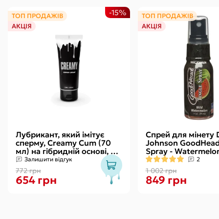
-15%
ТОП ПРОДАЖІВ
ТОП ПРОДАЖІВ
АКЦІЯ
АКЦІЯ
Лубрикант, який імітує
Спрей для мінету 
сперму, Creamy Cum (70
Johnson GoodHead 
мл) на гібридній основі, з
Spray - Watermelon
олією звіробою
зі стимулювальни
Залишити відгук
2
ефектом
772 грн
1 002 грн
654 грн
849 грн