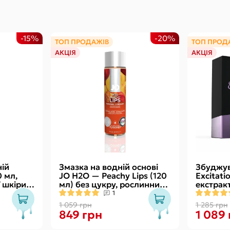
-15%
-20%
ТОП ПРОДАЖІВ
ТОП ПРОД
АКЦІЯ
АКЦІЯ
ій
Змазка на водній основі
Збуджув
0 мл,
JO H2O — Peachy Lips (120
Excitatio
 шкіри
мл) без цукру, рослинний
екстрак
гліцерин
ефектом 
1
1 059 грн
1 285 грн
849 грн
1 089