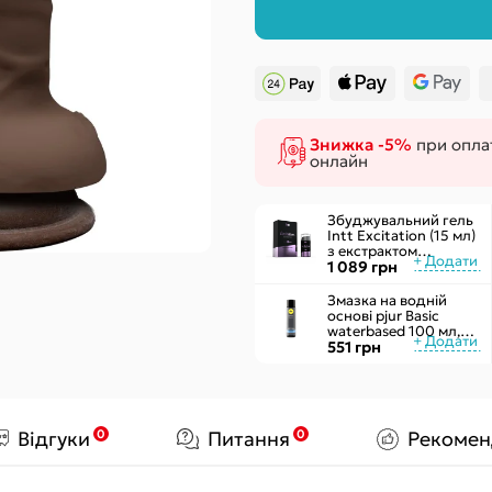
Чоловічі
Секс-гойдал
Жіночі
Подушки для
Надувні
Знижка -5%
при оплат
онлайн
Збуджувальний гель
Intt Excitation (15 мл)
з екстрактом
женьшеню, з ефектом
1 089 грн
вібрації
Змазка на водній
основі pjur Basic
waterbased 100 мл,
ідеальна для
551 грн
новачків, найкраща
ціна/якість
0
0
Відгуки
Питання
Рекомен