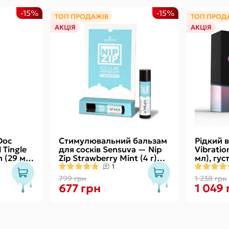
-15%
-15%
ТОП ПРОДАЖІВ
ТОП ПРОД
АКЦІЯ
АКЦІЯ
Doc
Стимулювальний бальзам
Рідкий в
Tingle
для сосків Sensuva — Nip
Vibratio
 (29 мл)
Zip Strawberry Mint (4 г)
мл), гус
м
охолоджувальний
смачний,
1
799 грн
1 238 грн
677 грн
1 049 