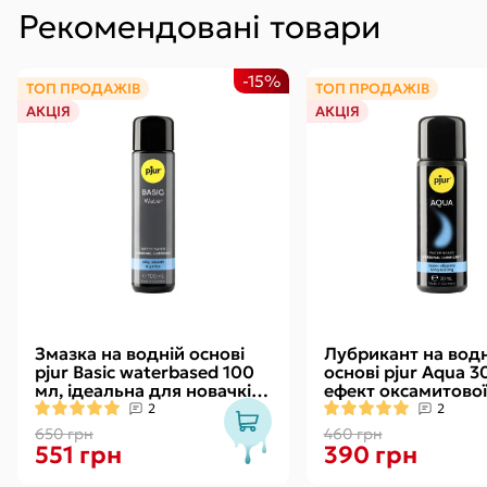
Рекомендовані товари
-15%
ТОП ПРОДАЖІВ
ТОП ПРОДАЖІВ
АКЦІЯ
АКЦІЯ
Змазка на водній основі
Лубрикант на водн
pjur Basic waterbased 100
основі pjur Aqua 3
мл, ідеальна для новачків,
ефект оксамитової
найкраща ціна/якість
без прилипання
2
2
650 грн
460 грн
551 грн
390 грн