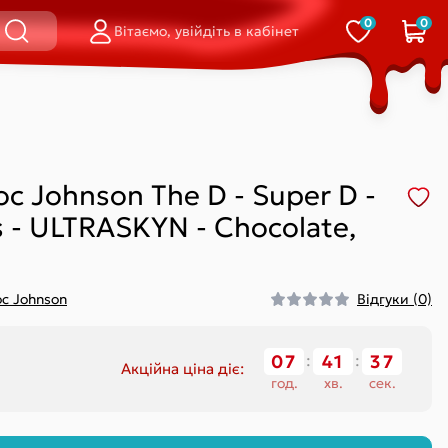
0
0
Вітаємо, увійдіть в кабінет
і
равлінням на
Стрінги
Смарт-вібратори
стані
Відкриті
Для пари
Сліпи
Для точки G
і
Шортики
Подвійні (кліторальний-
c Johnson The D - Super D -
вагінальні)
Вагінальні
ls - ULTRASKYN - Chocolate,
c Johnson
Відгуки (0)
Кільце
Петля / ласо
На палець
07
:
41
:
36
Акційна ціна діє:
Обмежувач
істінгу)
год.
хв.
сек.
Відкриті