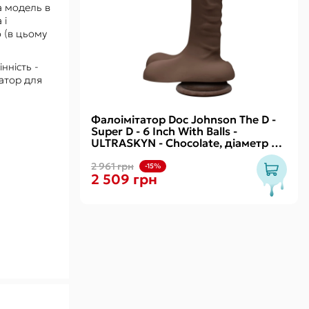
а модель в
 і
 (в цьому
нність -
татор для
Фалоімітатор Doc Johnson The D -
Super D - 6 Inch With Balls -
ULTRASKYN - Chocolate, діаметр 3,8
см
2 961 грн
-15%
2 509 грн