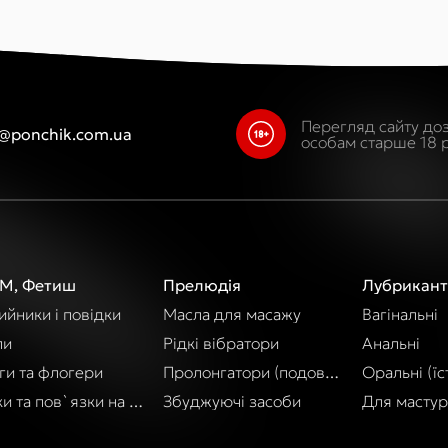
Перегляд сайту до
o@ponchik.com.ua
особам старше 18 р
М, Фетиш
Прелюдія
Лубрикант
йники і повідки
Масла для масажу
Вагінальні
пи
Рідкі вібратори
Анальні
ги та флогери
Пролонгатори (подовження акту)
Оральні (їст
и та пов`язки на очі
Збуджуючі засоби
Для мастур