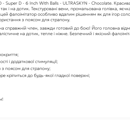
 Super D - 6 Inch With Balls - ULTRASKYN - Chocolate. Красив
ак і на дотик. Текстуровані вени, промальована голівка, яєчка
цей фалоімітатор особливо вдалим рішенням як для ігор соло
користання з поясом для страпону.
 справжній член, завжди готовий до бою! Його головна відмі
лістичне на дотик, тепле і ніжне. Безпечний і якісний фалоімі
покриття;
сті і додаткової стимуляції;
 з поясом для страпону;
ре кріпиться до будь-якої гладкої поверхні;
м!