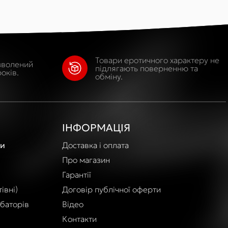
Товари еротичного характеру не
зволений
підлягають поверненню та
оків.
обміну.
ІНФОРМАЦІЯ
и
Доставка і оплата
Про магазин
Гарантії
івні)
Договір публічної оферти
баторів
Відео
Контакти