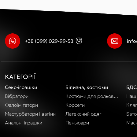
+38 (099) 029-99-58
inf
КАТЕГОРІЇ
Секс-іграшки
Білизна, костюми
БДС
Вібратори
Костюми для рольових ігор
Наши
Фалоімітатори
Корсети
Кля
Мастурбатори і вагіни
Латексний одяг
Бато
Анальні іграшки
Пеньюари
Маск