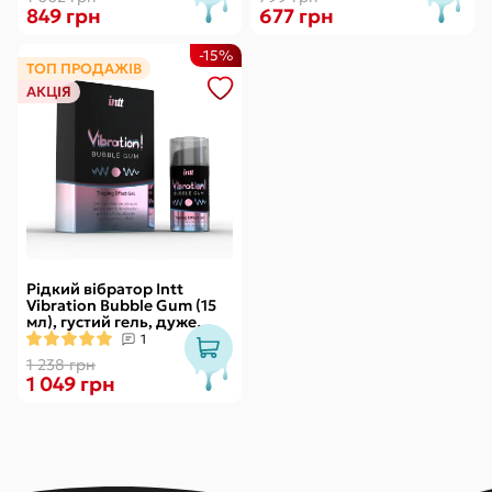
849 грн
677 грн
-15%
ТОП ПРОДАЖІВ
АКЦІЯ
Рідкий вібратор Intt
Vibration Bubble Gum (15
мл), густий гель, дуже
смачний, діє до 30 хвилин
1
1 238 грн
1 049 грн