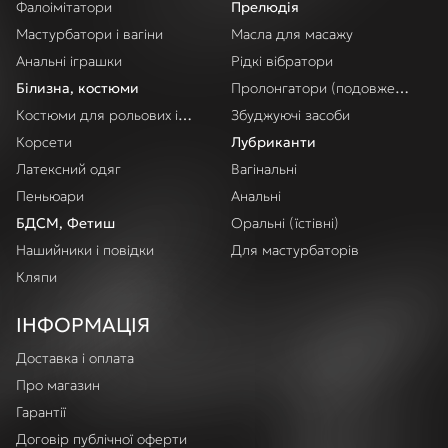
Фалоімітатори
Прелюдія
Мастурбатори і вагіни
Масла для масажу
Анальні іграшки
Рідкі вібратори
Білизна, костюми
Пролонгатори (подовження акт
Костюми для рольових ігор
Збуджуючі засоби
Корсети
Лубриканти
Латексний одяг
Вагінальні
Пеньюари
Анальні
БДСМ, Фетиш
Оральні (їстівні)
Нашийники і повідки
Для мастурбаторів
Кляпи
ІНФОРМАЦІЯ
Доставка і оплата
Про магазин
Гарантії
Договір публічної оферти