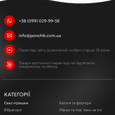
+38 (099) 029-99-58
info@ponchik.com.ua
Перегляд сайту дозволений особам старше 18 років.
Товари еротичного характеру не підлягають
поверненню та обміну.
КАТЕГОРІЇ
Секс-іграшки
Батоги та флогери
Вібратори
Маски та пов`язки на очі