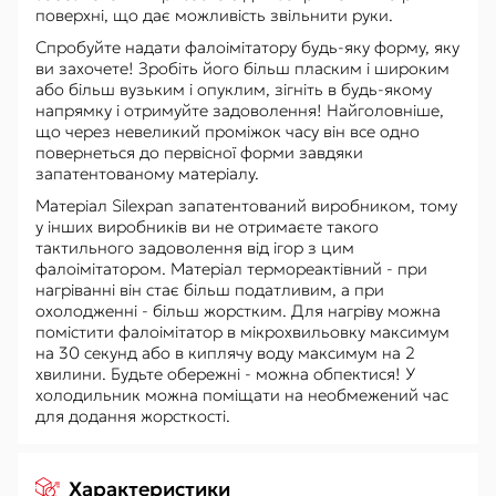
поверхні, що дає можливість звільнити руки.
Спробуйте надати фалоімітатору будь-яку форму, яку
ви захочете! Зробіть його більш пласким і широким
або більш вузьким і опуклим, зігніть в будь-якому
напрямку і отримуйте задоволення! Найголовніше,
що через невеликий проміжок часу він все одно
повернеться до первісної форми завдяки
запатентованому матеріалу.
Матеріал Silexpan запатентований виробником, тому
у інших виробників ви не отримаєте такого
тактильного задоволення від ігор з цим
фалоімітатором. Матеріал термореактівний - при
нагріванні він стає більш податливим, а при
охолодженні - більш жорстким. Для нагріву можна
помістити фалоімітатор в мікрохвильовку максимум
на 30 секунд або в киплячу воду максимум на 2
хвилини. Будьте обережні - можна обпектися! У
холодильник можна поміщати на необмежений час
для додання жорсткості.
Характеристики