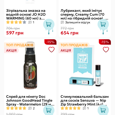
Зігрівальна змазка на
Лубрикант, який імітує
водній основі JO H2O
сперму, Creamy Cum (70
WARMING (60 мл) з
мл) на гібридній основі, з
екстрактом перцевої
олією звіробою
1
Залишити відгук
м’яти
704 грн
772 грн
597 грн
654 грн
-15%
-15%
ТОП ПРОДАЖІВ
ТОП ПРОДАЖІВ
АКЦІЯ
АКЦІЯ
Спрей для мінету Doc
Стимулювальний бальзам
Johnson GoodHead Tingle
для сосків Sensuva — Nip
Spray - Watermelon (29 мл)
Zip Strawberry Mint (4 г)
зі стимулювальним
охолоджувальний
2
1
ефектом
1 002 грн
799 грн