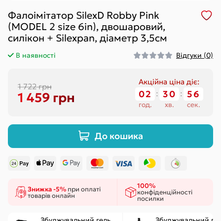
Фалоімітатор SilexD Robby Pink
(MODEL 2 size 6in), двошаровий,
силікон + Silexpan, діаметр 3,5см
В наявності
Відгуки (0)
Акційна ціна діє:
1 722 грн
02
:
30
:
56
1 459 грн
год.
хв.
сек.
До кошика
100%
Знижка -5%
при оплаті
конфіденційності
товарів онлайн
посилки
Збуджувальний гель
Збуджувальний ге