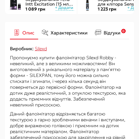
Intt Excitation (15 мл) з
для клітора Sensuv
екстрактом
ON for Her Arousal
1 089 грн
1 223 грн
женьшеню, з ефектом
Ice 29мл охолодж.
вібрації
рідкий вібратор
0
Опис
Характеристики
Відгуки
Виробник:
Silexd
Пропонуємо купити фалоімітатор Silexd Robby -
невеликий, але з великими можливостями! Він
виготовлений з унікального матеріалу з пам'яттю
форми - SILEXPAN, тому його можна сильно
стискати і згинати, і через кілька секунд він
повернеться до первісної форми. Фалоімітатор на
дотик дуже реалістичний, з опуклою текстурою, яка
додасть приємних відчуттів. Забезпечений
невеликий присоскою.
Даний фалоімітатор відрізняється багатою
текстурою з гарно зробленими венами і виступами,
добре вираженою голівкою і приємним на дотик
реалістичним матеріалом. Фалоімітатор
забезпечений присоскою для закріплення на рівній