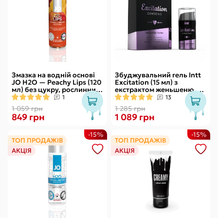
Змазка на водній основі
Збуджувальний гель Intt
JO H2O — Peachy Lips (120
Excitation (15 мл) з
мл) без цукру, рослинний
екстрактом женьшеню, з
гліцерин
ефектом вібрації
1
13
1 059 грн
1 285 грн
849 грн
1 089 грн
-15%
-15%
ТОП ПРОДАЖІВ
ТОП ПРОДАЖІВ
АКЦІЯ
АКЦІЯ