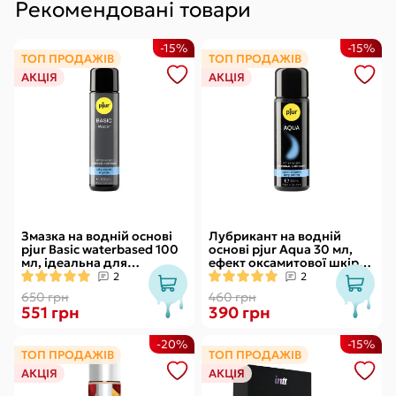
Рекомендовані товари
-15%
-15%
ТОП ПРОДАЖІВ
ТОП ПРОДАЖІВ
АКЦІЯ
АКЦІЯ
Змазка на водній основі
Лубрикант на водній
pjur Basic waterbased 100
основі pjur Aqua 30 мл,
мл, ідеальна для
ефект оксамитової шкіри
новачків, найкраща ціна/
без прилипання
2
2
якість
650 грн
460 грн
551 грн
390 грн
-20%
-15%
ТОП ПРОДАЖІВ
ТОП ПРОДАЖІВ
АКЦІЯ
АКЦІЯ