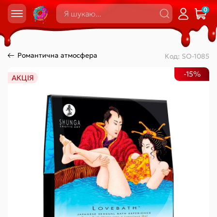
0
Романтична атмосфера
Код:
SO-1085
-15%
АКЦІЯ