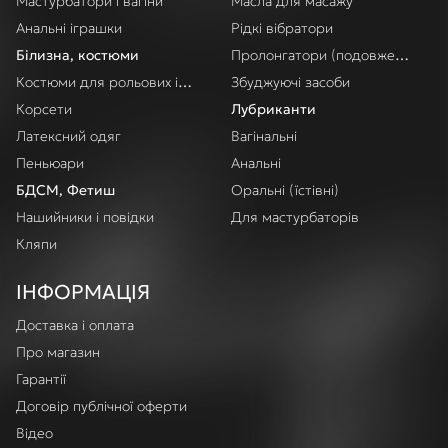
Мастурбатори і вагіни
Масла для масажу
Анальні іграшки
Рідкі вібратори
Білизна, костюми
Пролонгатори (подовження акт
Костюми для рольових ігор
Збуджуючі засоби
Корсети
Лубриканти
Латексний одяг
Вагінальні
Пеньюари
Анальні
БДСМ, Фетиш
Оральні (їстівні)
Нашийники і повідки
Для мастурбаторів
Кляпи
ІНФОРМАЦІЯ
Доставка і оплата
Про магазин
Гарантії
Договір публічної оферти
Відео