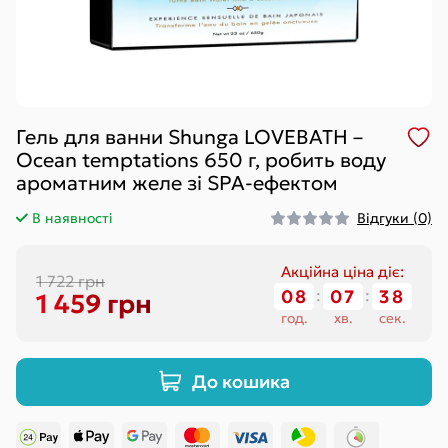
Гель для ванни Shunga LOVEBATH –
Ocean temptations 650 г, робить воду
ароматним желе зі SPA-ефектом
В наявності
Відгуки (0)
Акційна ціна діє:
1 722 грн
08
:
07
:
38
1 459 грн
год.
хв.
сек.
До кошика