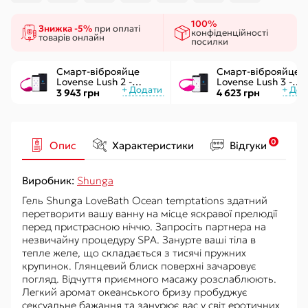
100%
Знижка -5%
при оплаті
конфіденційності
товарів онлайн
посилки
Смарт-віброяйце
Смарт-віброяйце
Lovense Lush 2 -
Lovense Lush 3 -
управління через
керування через
3 943 грн
4 623 грн
додаток
інтернет
0
Опис
Характеристики
Відгуки
Виробник:
Shunga
Гель Shunga LoveBath Ocean temptations здатний
перетворити вашу ванну на місце яскравої прелюдії
перед пристрасною ніччю. Запросіть партнера на
незвичайну процедуру SPA. Занурте ваші тіла в
тепле желе, що складається з тисячі пружних
крупинок. Глянцевий блиск поверхні зачаровує
погляд. Відчуття приємного масажу розслаблюють.
Легкий аромат океанського бризу пробуджує
сексуальне бажання та занурює вас у світ еротичних