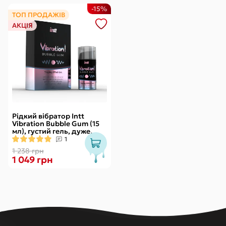
-15%
ТОП ПРОДАЖІВ
АКЦІЯ
Рідкий вібратор Intt
Vibration Bubble Gum (15
мл), густий гель, дуже
смачний, діє до 30 хвилин
1
1 238 грн
1 049 грн