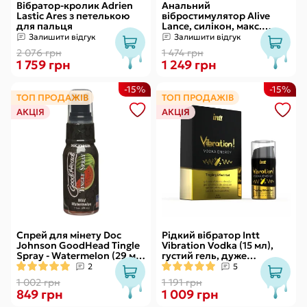
Вібратор-кролик Adrien
Анальний
Lastic Ares з петелькою
вібростимулятор Alive
для пальця
Lance, силікон, макс.
діаметр 2,9 см
Залишити відгук
Залишити відгук
(передостання кулька)
2 076 грн
1 474 грн
1 759 грн
1 249 грн
-15%
-15%
ТОП ПРОДАЖІВ
ТОП ПРОДАЖІВ
АКЦІЯ
АКЦІЯ
Спрей для мінету Doc
Рідкий вібратор Intt
Johnson GoodHead Tingle
Vibration Vodka (15 мл),
Spray - Watermelon (29 мл)
густий гель, дуже
зі стимулювальним
смачний, діє до 30 хвилин
2
5
ефектом
1 002 грн
1 191 грн
849 грн
1 009 грн