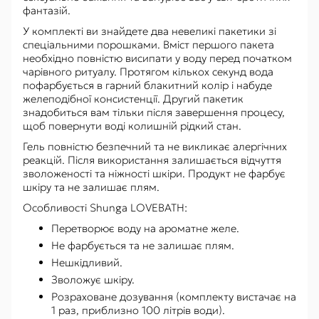
фантазій.
У комплекті ви знайдете два невеликі пакетики зі
спеціальними порошками. Вміст першого пакета
необхідно повністю висипати у воду перед початком
чарівного ритуалу. Протягом кількох секунд вода
пофарбується в гарний блакитний колір і набуде
желеподібної консистенції. Другий пакетик
знадобиться вам тільки після завершення процесу,
щоб повернути воді колишній рідкий стан.
Гель повністю безпечний та не викликає алергічних
реакцій. Після використання залишається відчуття
зволоженості та ніжності шкіри. Продукт не фарбує
шкіру та не залишає плям.
Особливості Shunga LOVEBATH:
Перетворює воду на ароматне желе.
Не фарбується та не залишає плям.
Нешкідливий.
Зволожує шкіру.
Розраховане дозування (комплекту вистачає на
1 раз, приблизно 100 літрів води).