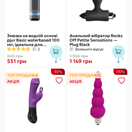
Змазка на водній основі
Анальний вібратор Rocks
pjur Basic waterbased 100
Off Petite Sensations —
мл, ідеальна для
Plug Black
новачків, найкраща ціна/
2
Залишити відгук
якість
650 грн
1 356 грн
551 грн
1 149 грн
-15%
-15%
ТОП ПРОДАЖІВ
ТОП ПРОДАЖІВ
АКЦІЯ
АКЦІЯ