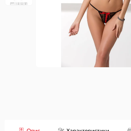
Гідропомпи
Вакуумні
Аксесуари
Опис
Характеристики