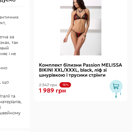
античних
кт,
егна за
зках, так
ивий
няє і не
Комплект білизни Passion MELISSA
інно
BIKINI XXL/XXXL, black, ліф зі
шнурівкою і трусики стрінги
е, що
2 347 грн
-15%
1 989 грн
алії та
атеріалів,
і
у швейному