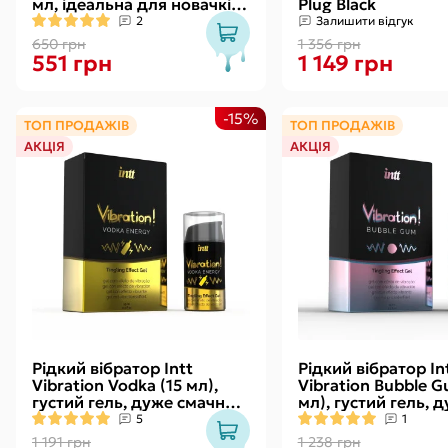
мл, ідеальна для новачків,
Plug Black
найкраща ціна/якість
2
Залишити відгук
650 грн
1 356 грн
551 грн
1 149 грн
-15%
ТОП ПРОДАЖІВ
ТОП ПРОДАЖІВ
АКЦІЯ
АКЦІЯ
Рідкий вібратор Intt
Рідкий вібратор In
Vibration Vodka (15 мл),
Vibration Bubble G
густий гель, дуже смачний,
мл), густий гель, 
діє до 30 хвилин
смачний, діє до 3
5
1
1 191 грн
1 238 грн