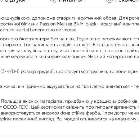
вою шнурівкою, допоможе створити еротичний образ. Для ром
отичної білизни Passion Melissa Bikini black - красивий компле
ться на тілі і елегантно виглядає.
омфортного бюстгальтера без чашки. Трусики не пережимають ст
атирають і не залишають слідів на шкірі. Бюстгальтер на зав'я
 стрічка-шнурівка на трусиках і кожній чашці, створює грайл
ончене мереживо з квітковим малюнком. Якісний матеріал не ли
3-4/D-E розмір грудей), що стосується трусиків, то вони відм
ка жінка, він приємно відчувається на тілі і легко знімається - т
Польщі з якісних матеріалів, придбаних у кращих виробників Іт
ат OECO-TEX). Цей сертифікат свідчить про гипоаллергенність м
і використовується високоякісна стійка фарба, і при дотриманн
берігає первинний вигляд. Всі моделі отшиваются на власном