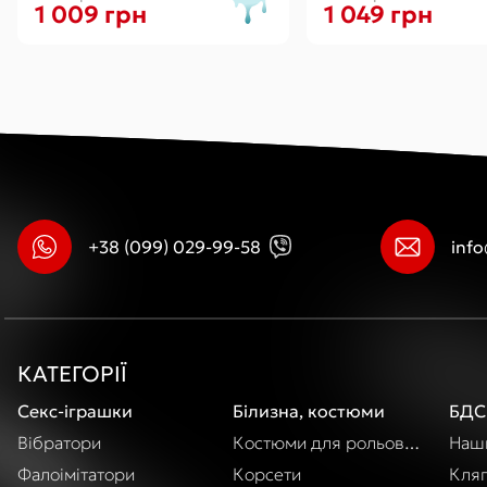
1 009 грн
1 049 грн
+38 (099) 029-99-58
inf
КАТЕГОРІЇ
Секс-іграшки
Білизна, костюми
БДС
Вібратори
Костюми для рольових ігор
Наши
Фалоімітатори
Корсети
Кля