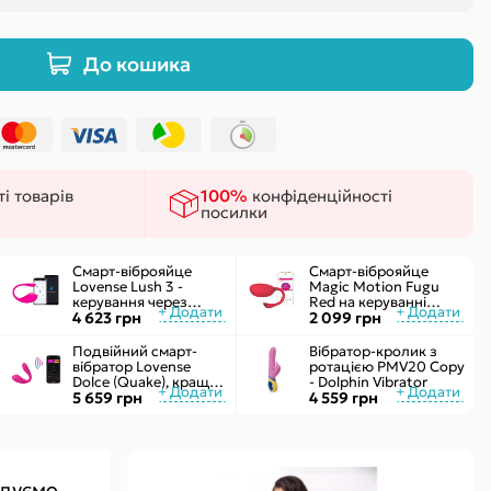
ки
 сексу
До кошика
і товарів
100%
конфіденційності
посилки
Смарт-віброяйце
Смарт-віброяйце
Lovense Lush 3 -
Magic Motion Fugu
керування через
Red на керуванні
інтернет
4 623 грн
через смартфон, 9
2 099 грн
режимів вібрації
Подвійний смарт-
Вібратор-кролик з
вібратор Lovense
ротацією PMV20 Copy
Dolce (Quake), краще
- Dolphin Vibrator
Lush 3, управління зі
5 659 грн
4 559 грн
смартфона
дуємо