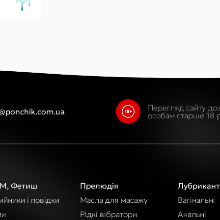
Перегляд сайту до
o@ponchik.com.ua
особам старше 18 р
М, Фетиш
Прелюдія
Лубрикант
йники і повідки
Масла для масажу
Вагінальні
пи
Рідкі вібратори
Анальні