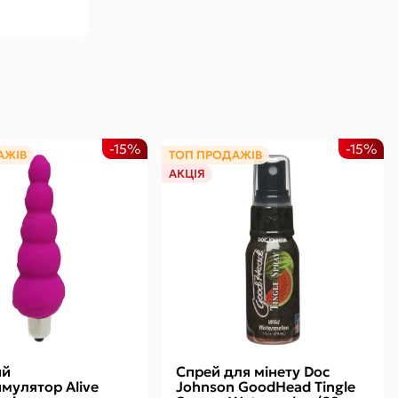
-15%
-15%
АЖІВ
ТОП ПРОДАЖІВ
АКЦІЯ
ий
Спрей для мінету Doc
имулятор Alive
Johnson GoodHead Tingle