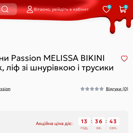
0
0
Вітаємо, увійдіть в кабінет
і
равлінням на
Стрінги
Смарт-вібратори
стані
Відкриті
Для пари
Сліпи
Для точки G
і
Шортики
Подвійні (кліторальний-
ни Passion MELISSA BIKINI
вагінальні)
Вагінальні
, ліф зі шнурівкою і трусики
ssion
Відгуки (0)
Кільце
Петля / ласо
На палець
Обмежувач
істінгу)
Відкриті
13
36
43
Акційна ціна діє:
год.
хв.
сек.