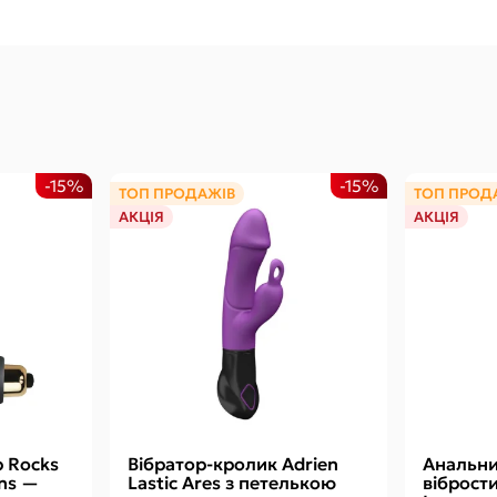
-15%
-15%
ТОП ПРОДАЖІВ
ТОП ПРОД
АКЦІЯ
АКЦІЯ
 Rocks
Вібратор-кролик Adrien
Анальн
ons —
Lastic Ares з петелькою
віброст