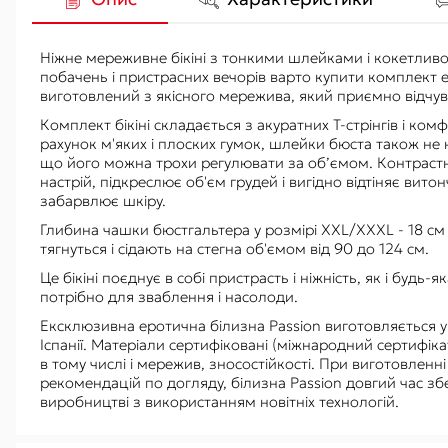
Ніжне мереживне бікіні з тонкими шлейками і кокетли
побачень і пристрасних вечорів варто купити комплект ер
виготовлений з якісного мережива, який приємно відчуває
Комплект бікіні складається з акуратних Т-стрінгів і к
рахунок м'яких і плоских гумок, шлейки бюста також не н
що його можна трохи регулювати за об’ємом. Контрастна
настрій, підкреслює об'єм грудей і вигідно відтіняє вит
забарвлює шкіру.
Глибина чашки бюстгальтера у розмірі XXL/XXXL - 18 см (
тягнуться і сідають на стегна об'ємом від 90 до 124 см.
Це бікіні поєднує в собі пристрасть і ніжність, як і будь-я
потрібно для зваблення і насолоди.
Ексклюзивна еротична білизна Passion виготовляється у 
Іспанії. Матеріали сертифіковані (міжнародний сертифік
в тому числі і мережив, зносостійкості. При виготовленн
рекомендацій по догляду, білизна Passion довгий час з
виробництві з використанням новітніх технологій.