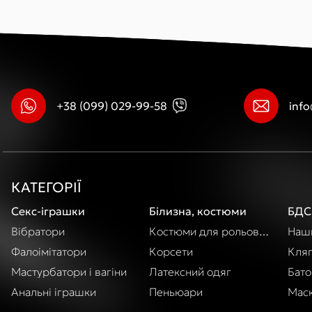
+38 (099) 029-99-58
inf
КАТЕГОРІЇ
Секс-іграшки
Білизна, костюми
БДС
Вібратори
Костюми для рольових ігор
Наши
Фалоімітатори
Корсети
Кля
Мастурбатори і вагіни
Латексний одяг
Бато
Анальні іграшки
Пеньюари
Маск