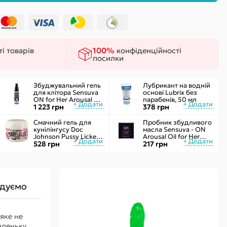
ки
 сексу
і товарів
100%
конфіденційності
посилки
Збуджувальний гель
Лубрикант на водній
для клітора Sensuva
основі Lubrix без
ON for Her Arousal Gel
парабенів, 50 мл
Ice 29мл охолодж.
1 223 грн
378 грн
рідкий вібратор
Смачний гель для
Пробник збудливого
кунілінгусу Doc
масла Sensuva - ON
Johnson Pussy Licker
Arousal Oil for Her
Strawberry (56 г)
528 грн
Ultra (0,5 мл)
217 грн
дуємо
яке не
аденьку