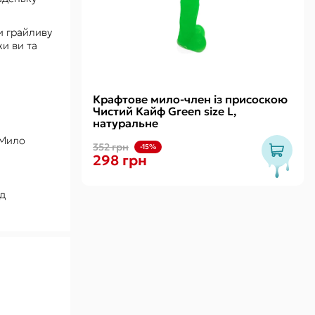
и грайливу
и ви та
Крафтове мило-член із присоскою
Чистий Кайф Green size L,
натуральне
 Мило
352 грн
-15%
298 грн
ід