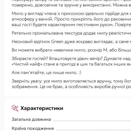
поверхню, довговічне та зручне у використанні. Можна в
Мило у вигляді члена з присоскою ідеально підійде для
атмосферу у ванній. Просто прикріпіть його до раковин
ваші гості будете характерним пестливим рухом. Повірте
Ретельно промальована текстура додає милу реалістичн
Неоновий відтінок Green дуже яскраво виглядає, а саме 
Ви можете вибрати невелике мило, розмір М, або більши
Збираєте гостей? Влаштовуєте дівич-вечір? Думаєте на
«Чистий кайф» стане в пригоді в цих та багатьох інших в
Але пам’ятайте, це лише мило. :)
Зверніть увагу: усе мило виготовляється вручну, тому йог
зображення. Це не брак, а особливість виробів ручної 
Характеристики
Загальна довжина
Країна походження