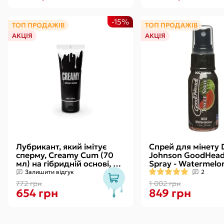
-15%
ТОП ПРОДАЖІВ
ТОП ПРОДАЖІВ
АКЦІЯ
АКЦІЯ
Лубрикант, який імітує
Спрей для мінету 
сперму, Creamy Cum (70
Johnson GoodHead 
мл) на гібридній основі, з
Spray - Watermelon
олією звіробою
зі стимулювальни
Залишити відгук
2
ефектом
772 грн
1 002 грн
654 грн
849 грн