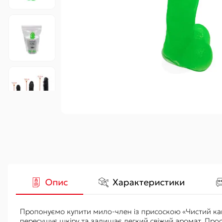
Гідропомпи
Вакуумні
Аксесуари
Опис
Характеристики
Пропонуємо купити мило-член із присоскою «Чистий кайф
пересушує шкіру та залишає легкий свіжий аромат. Прос