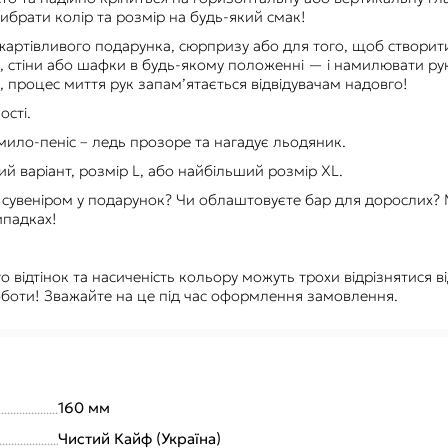
ибрати колір та розмір на будь-який смак!
 жартівливого подарунка, сюрпризу або для того, щоб створит
и, стіни або шафки в будь-якому положенні — і намилювати рук
, процес миття рук запам’ятається відвідувачам надовго!
ості.
мило-пеніс – ледь прозоре та нагадує льодяник.
й варіант, розмір L, або найбільший розмір XL.
д сувеніром у подарунок? Чи облаштовуєте бар для дорослих?
ипадках!
о відтінок та насиченість кольору можуть трохи відрізнятися в
роботи! Зважайте на це під час оформлення замовлення.
160 мм
Чистий Кайф (Україна)