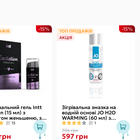
-15%
-15%
АЖІВ
ТОП ПРОДАЖІВ
АКЦІЯ
альний гель Intt
Зігрівальна змазка на
n (15 мл) з
водній основі JO H2O
том женьшеню, з
WARMING (60 мл) з
вібрації
екстрактом перцевої м’яти
13
1
704 грн
 грн
597 грн