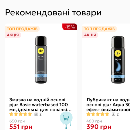
Рекомендовані товари
-15%
ТОП ПРОДАЖІВ
ТОП ПРОДАЖІВ
АКЦІЯ
АКЦІЯ
Змазка на водній основі
Лубрикант на водн
pjur Basic waterbased 100
основі pjur Aqua 3
мл, ідеальна для новачків,
ефект оксамитової
найкраща ціна/якість
без прилипання
2
2
650 грн
460 грн
551 грн
390 грн