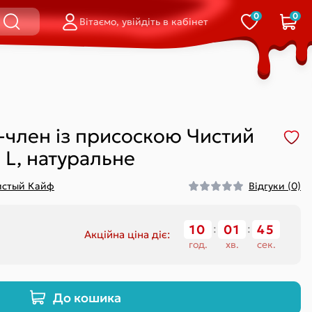
0
0
Вітаємо, увійдіть в кабінет
і
равлінням на
Стрінги
Смарт-вібратори
стані
Відкриті
Для пари
Сліпи
Для точки G
і
Шортики
Подвійні (кліторальний-
член із присоскою Чистий
вагінальні)
Вагінальні
 L, натуральне
истый Кайф
Відгуки (0)
Кільце
Петля / ласо
10
01
44
Акційна ціна діє:
На палець
год.
хв.
сек.
Обмежувач
істінгу)
Відкриті
До кошика