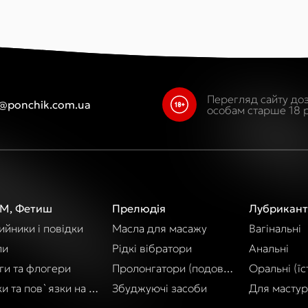
Перегляд сайту до
o@ponchik.com.ua
особам старше 18 р
М, Фетиш
Прелюдія
Лубрикант
йники і повідки
Масла для масажу
Вагінальні
пи
Рідкі вібратори
Анальні
ги та флогери
Пролонгатори (подовження акту)
Оральні (їст
и та пов`язки на очі
Збуджуючі засоби
Для мастур