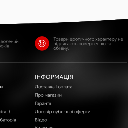
Товари еротичного характеру не
зволений
підлягають поверненню та
оків.
обміну.
ІНФОРМАЦІЯ
и
Доставка і оплата
Про магазин
Гарантії
івні)
Договір публічної оферти
баторів
Відео