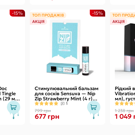
-15%
-15%
ТОП ПРОДАЖІВ
ТОП ПРОД
АКЦІЯ
АКЦІЯ
Doc
Стимулювальний бальзам
Рідкий в
Tingle
для сосків Sensuva — Nip
Vibratio
 (29 мл)
Zip Strawberry Mint (4 г)
мл), гус
м
охолоджувальний
смачний,
1
799 грн
1 238 грн
677 грн
1 049 