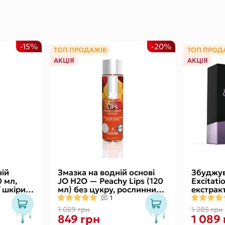
-15%
-20%
ТОП ПРОДАЖІВ
ТОП ПРОД
АКЦІЯ
АКЦІЯ
ій
Змазка на водній основі
Збуджув
0 мл,
JO H2O — Peachy Lips (120
Excitatio
 шкіри
мл) без цукру, рослинний
екстрак
гліцерин
ефектом 
1
1 059 грн
1 285 грн
849 грн
1 089