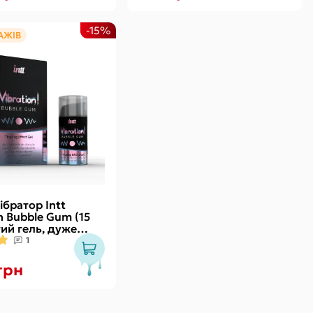
-15%
АЖІВ
ібратор Intt
n Bubble Gum (15
тий гель, дуже
 діє до 30 хвилин
1
грн