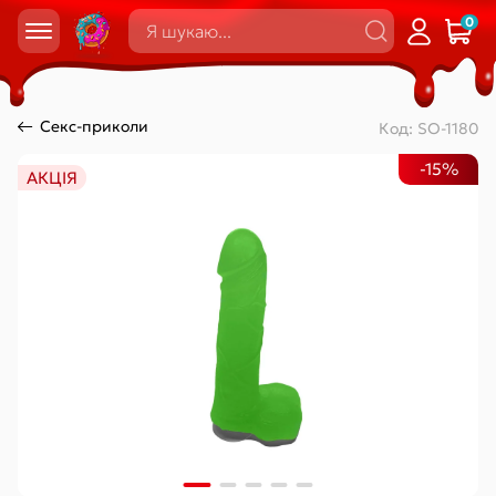
0
Секс-приколи
Код:
SO-1180
-15%
АКЦІЯ