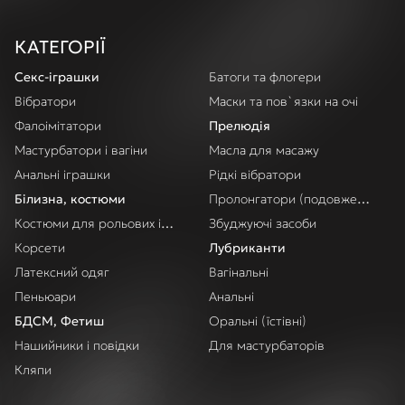
КАТЕГОРІЇ
Секс-іграшки
Батоги та флогери
Вібратори
Маски та пов`язки на очі
Фалоімітатори
Прелюдія
Мастурбатори і вагіни
Масла для масажу
Анальні іграшки
Рідкі вібратори
Білизна, костюми
Пролонгатори (подовження акт
Костюми для рольових ігор
Збуджуючі засоби
Корсети
Лубриканти
Латексний одяг
Вагінальні
Пеньюари
Анальні
БДСМ, Фетиш
Оральні (їстівні)
Нашийники і повідки
Для мастурбаторів
Кляпи