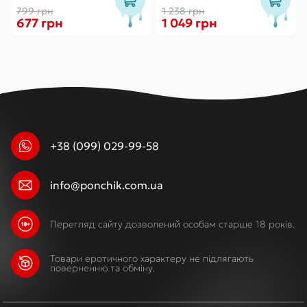
799 грн
1 238 грн
677 грн
1 049 грн
+38 (099) 029-99-58
info@ponchik.com.ua
Перегляд сайту дозволений особам старше 18 років.
Товари еротичного характеру не підлягають
поверненню та обміну.