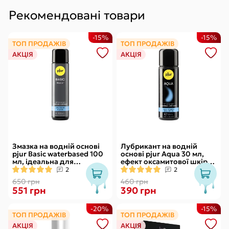
Рекомендовані товари
-15%
-15%
ТОП ПРОДАЖІВ
ТОП ПРОДАЖІВ
АКЦІЯ
АКЦІЯ
Змазка на водній основі
Лубрикант на водній
pjur Basic waterbased 100
основі pjur Aqua 30 мл,
мл, ідеальна для
ефект оксамитової шкіри
новачків, найкраща ціна/
без прилипання
2
2
якість
650 грн
460 грн
551 грн
390 грн
-20%
-15%
ТОП ПРОДАЖІВ
ТОП ПРОДАЖІВ
АКЦІЯ
АКЦІЯ