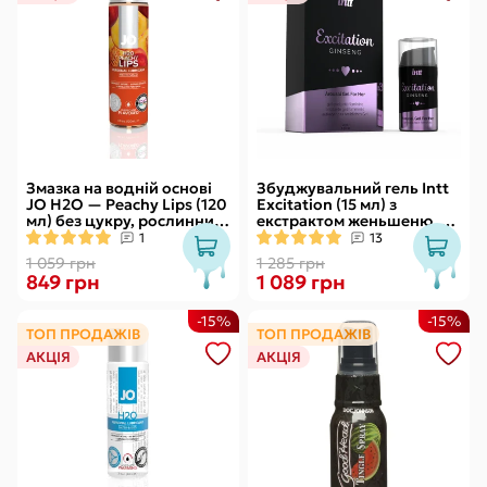
Змазка на водній основі
Збуджувальний гель Intt
JO H2O — Peachy Lips (120
Excitation (15 мл) з
мл) без цукру, рослинний
екстрактом женьшеню, з
гліцерин
ефектом вібрації
1
13
1 059 грн
1 285 грн
849 грн
1 089 грн
-15%
-15%
ТОП ПРОДАЖІВ
ТОП ПРОДАЖІВ
АКЦІЯ
АКЦІЯ