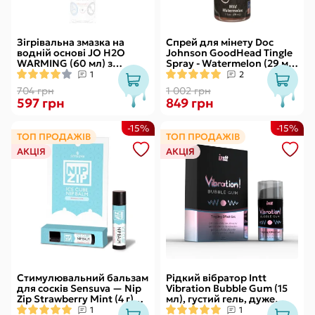
Зігрівальна змазка на
Спрей для мінету Doc
водній основі JO H2O
Johnson GoodHead Tingle
WARMING (60 мл) з
Spray - Watermelon (29 мл)
екстрактом перцевої
зі стимулювальним
1
2
м’яти
ефектом
704 грн
1 002 грн
597 грн
849 грн
-15%
-15%
ТОП ПРОДАЖІВ
ТОП ПРОДАЖІВ
АКЦІЯ
АКЦІЯ
Стимулювальний бальзам
Рідкий вібратор Intt
для сосків Sensuva — Nip
Vibration Bubble Gum (15
Zip Strawberry Mint (4 г)
мл), густий гель, дуже
охолоджувальний
смачний, діє до 30 хвилин
1
1