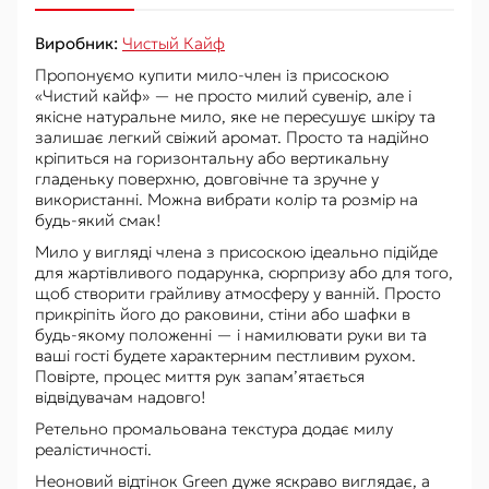
Виробник:
Чистый Кайф
Пропонуємо купити мило-член із присоскою
«Чистий кайф» — не просто милий сувенір, але і
якісне натуральне мило, яке не пересушує шкіру та
залишає легкий свіжий аромат. Просто та надійно
кріпиться на горизонтальну або вертикальну
гладеньку поверхню, довговічне та зручне у
використанні. Можна вибрати колір та розмір на
будь-який смак!
Мило у вигляді члена з присоскою ідеально підійде
для жартівливого подарунка, сюрпризу або для того,
щоб створити грайливу атмосферу у ванній. Просто
прикріпіть його до раковини, стіни або шафки в
будь-якому положенні — і намилювати руки ви та
ваші гості будете характерним пестливим рухом.
Повірте, процес миття рук запам’ятається
відвідувачам надовго!
Ретельно промальована текстура додає милу
реалістичності.
Неоновий відтінок Green дуже яскраво виглядає, а