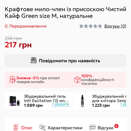
Крафтове мило-член із присоскою Чистий
Кайф Green size M, натуральне
Передзамовлення
Відгуки (0)
256 грн
217 грн
Повідомити про наявність
100%
Знижка -5%
при оплаті
конфіденційності
товарів онлайн
посилки
Збуджувальний гель
Збуджувальний ге
Intt Excitation (15 мл) з
для клітора Sensuv
екстрактом
ON for Her Arousal
1 089 грн
1 223 грн
женьшеню, з ефектом
Ice 29мл охолодж.
вібрації
рідкий вібратор
0
Опис
Характеристики
Відгуки