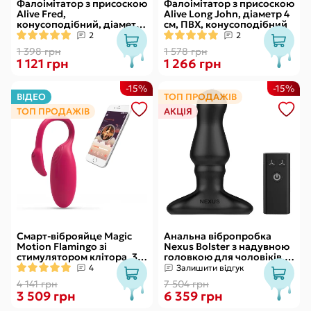
Фалоімітатор з присоскою
Фалоімітатор з присоскою
Alive Fred,
Alive Long John, діаметр 4
конусоподібний, діаметр
см, ПВХ, конусоподібний
від 4,2см до 4,7см, ПВХ,
2
2
рельєфний
1 398 грн
1 578 грн
1 121 грн
1 266 грн
-15%
-15%
ВІДЕО
ТОП ПРОДАЖІВ
ТОП ПРОДАЖІВ
АКЦІЯ
Смарт-віброяйце Magic
Анальна вібропробка
Motion Flamingo зі
Nexus Bolster з надувною
стимулятором клітора, 3
головкою для чоловіків,
види вправ Кегеля
пульт ДК
4
Залишити відгук
4 141 грн
7 504 грн
3 509 грн
6 359 грн