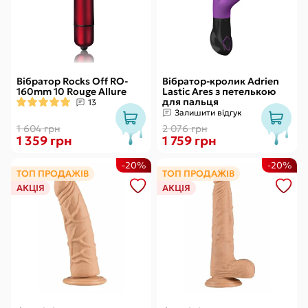
Вібратор Rocks Off RO-
Вібратор-кролик Adrien
160mm 10 Rouge Allure
Lastic Ares з петелькою
для пальця
13
Залишити відгук
1 604 грн
2 076 грн
1 359 грн
1 759 грн
-20%
-20%
ТОП ПРОДАЖІВ
ТОП ПРОДАЖІВ
АКЦІЯ
АКЦІЯ