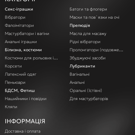
Секс-іграшки
Батоги та флогери
Вібратори
Маски та пов`язки на очі
Фалоімітатори
Прелюдія
Мастурбатори і вагіни
Масла для масажу
Анальні іграшки
Рідкі вібратори
Білизна, костюми
Пролонгатори (подовження акт
Костюми для рольових ігор
Збуджуючі засоби
Корсети
Лубриканти
Латексний одяг
Вагінальні
Пеньюари
Анальні
БДСМ, Фетиш
Оральні (їстівні)
Нашийники і повідки
Для мастурбаторів
Кляпи
ІНФОРМАЦІЯ
Доставка і оплата