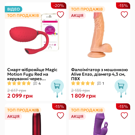
-20%
-15%
ВІДЕО
ТОП ПРОДАЖІВ
ТОП ПРОДАЖІВ
АКЦІЯ
Смарт-віброяйце Magic
Фалоімітатор з мошонкою
Motion Fugu Red на
Alive Enzo, діаметр 4,3 см,
керуванні через
ПВХ
смартфон, 9 режимів
4
1
вібрації
2 617 грн
2 135 грн
2 099 грн
1 809 грн
-15%
-15%
ТОП ПРОДАЖІВ
ТОП ПРОДАЖІВ
АКЦІЯ
АКЦІЯ