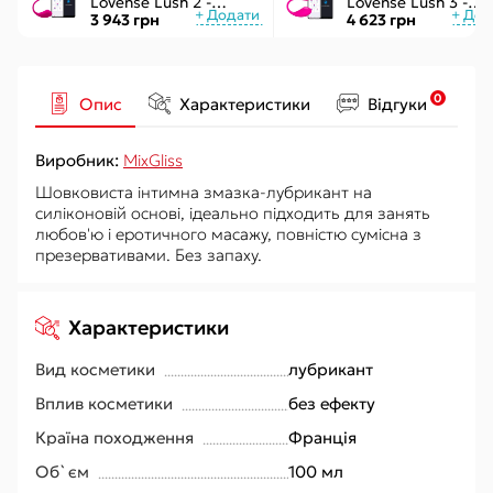
Lovense Lush 2 -
Lovense Lush 3 -
управління через
керування через
3 943 грн
4 623 грн
додаток
інтернет
0
Опис
Характеристики
Відгуки
Виробник:
MixGliss
Шовковиста інтимна змазка-лубрикант на
силіконовій основі, ідеально підходить для занять
любов'ю і еротичного масажу, повністю сумісна з
презервативами. Без запаху.
Характеристики
Вид косметики
лубрикант
Вплив косметики
без ефекту
Країна походження
Франція
Об`єм
100 мл