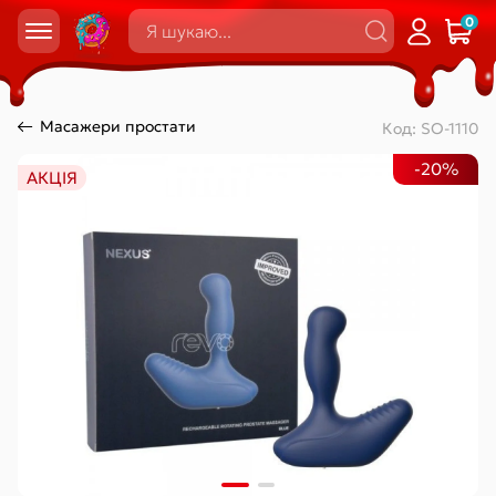
0
Масажери простати
Код:
SO-1110
-20%
АКЦІЯ