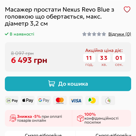
Масажер простати Nexus Revo Blue з
головкою що обертається, макс.
діаметр 3,2 см
В наявності
Відгуки (0)
Акційна ціна діє:
8 097 грн
11
:
33
:
00
6 493 грн
год.
хв.
сек.
До кошика
100%
Знижка -5%
при оплаті
конфіденційності
товарів онлайн
посилки
Смарт-віброяйце
Смарт-віброяйце