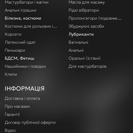
Мастурбатори і вагіни
Масла для масажу
Анальні іграшки
Рідкі вібратори
Білизна, костюми
Пролонгатори (подовження акт
Костюми для рольових ігор
Збуджуючі засоби
Корсети
Лубриканти
Латексний одяг
Вагінальні
Пеньюари
Анальні
БДСМ, Фетиш
Оральні (їстівні)
Нашийники і повідки
Для мастурбаторів
Кляпи
ІНФОРМАЦІЯ
Доставка і оплата
Про магазин
Гарантії
Договір публічної оферти
Відео