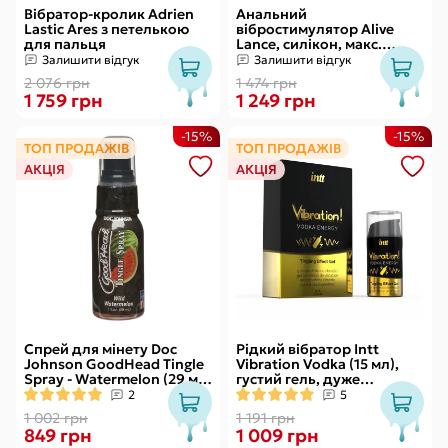
Вібратор-кролик Adrien
Анальний
Lastic Ares з петелькою
вібростимулятор Alive
для пальця
Lance, силікон, макс.
діаметр 2,9 см
Залишити відгук
Залишити відгук
(передостання кулька)
2 076 грн
1 474 грн
1 759 грн
1 249 грн
-15%
-15%
ТОП ПРОДАЖІВ
ТОП ПРОДАЖІВ
АКЦІЯ
АКЦІЯ
Спрей для мінету Doc
Рідкий вібратор Intt
Johnson GoodHead Tingle
Vibration Vodka (15 мл),
Spray - Watermelon (29 мл)
густий гель, дуже
зі стимулювальним
смачний, діє до 30 хвилин
2
5
ефектом
1 002 грн
1 191 грн
849 грн
1 009 грн