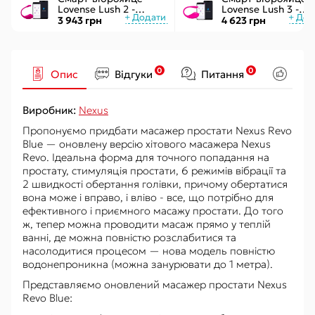
Lovense Lush 2 -
Lovense Lush 3 -
управління через
керування через
3 943 грн
4 623 грн
додаток
інтернет
0
0
Опис
Відгуки
Питання
Рек
Виробник:
Nexus
Пропонуємо придбати масажер простати Nexus Revo
Blue — оновлену версію хітового масажера Nexus
Revo. Ідеальна форма для точного попадання на
простату, стимуляція простати, 6 режимів вібрації та
2 швидкості обертання голівки, причому обертатися
вона може і вправо, і вліво - все, що потрібно для
ефективного і приємного масажу простати. До того
ж, тепер можна проводити масаж прямо у теплій
ванні, де можна повністю розслабитися та
насолодитися процесом — нова модель повністю
водонепроникна (можна занурювати до 1 метра).
Представляємо оновлений масажер простати Nexus
Revo Blue: