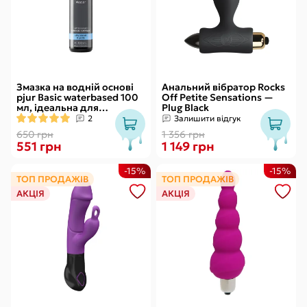
Змазка на водній основі
Анальний вібратор Rocks
pjur Basic waterbased 100
Off Petite Sensations —
мл, ідеальна для
Plug Black
новачків, найкраща ціна/
2
Залишити відгук
якість
650 грн
1 356 грн
551 грн
1 149 грн
-15%
-15%
ТОП ПРОДАЖІВ
ТОП ПРОДАЖІВ
АКЦІЯ
АКЦІЯ