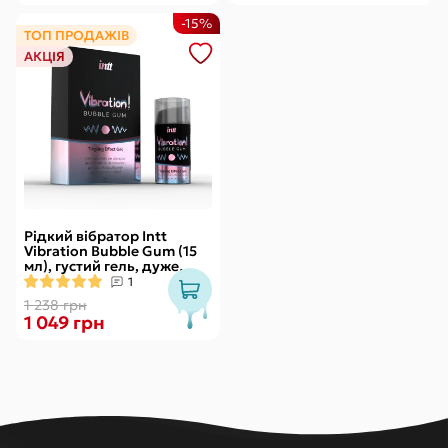
-15%
ТОП ПРОДАЖІВ
АКЦІЯ
Рідкий вібратор Intt
Vibration Bubble Gum (15
мл), густий гель, дуже
смачний, діє до 30 хвилин
1
1 238 грн
1 049 грн