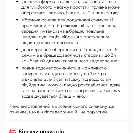
ідеальна форма з голівкою, яка обертається
для глибокого масажу простати, голівка може
обертатися і вправо, і вліво, на 2 швидкостях;
вібруюча основа для додаткової стимуляції
промежини — є 6 режимів вібрації: повільна,
середня і інтенсивна вібрація, повільна і
швидка пульсація, вібрація з поступовим
підвищенням інтенсивності;
двоскероване обертання на 2 швидкостях і 6
режимів вібрації дозволяють створити до 34
комбінацій для максимального задоволення;
повна водонепроникність з можливістю
занурення у воду на глибину до 1 метра
відкриває цілий світ масажу під водою: він
підійде тим, кому складно розслабитися, адже
гаряча ванна — сама по собі релакс, а масаж у
воді відчувається більш м'яко.
Revo виготовлений з високоякісного силікону, це
означає, що він гіпоалергенний і не пористий.
Відгуки покупців