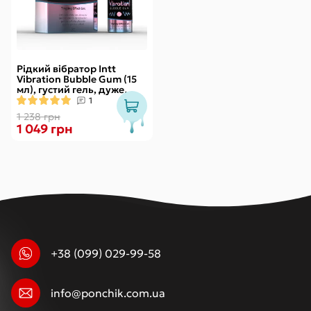
Рідкий вібратор Intt
Vibration Bubble Gum (15
мл), густий гель, дуже
смачний, діє до 30 хвилин
1
1 238 грн
1 049 грн
+38 (099) 029-99-58
info@ponchik.com.ua