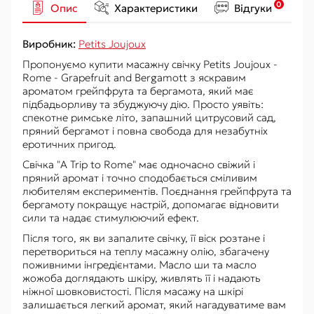
0
Опис
Характеристики
Відгуки
Виробник:
Petits Joujoux
Пропонуємо купити масажну свічку Petits Joujoux -
Rome - Grapefruit and Bergamott з яскравим
ароматом грейпфрута та бергамота, який має
підбадьорливу та збуджуючу дію. Просто уявіть:
спекотне римське літо, запашний цитрусовий сад,
пряний бергамот і повна свобода для незабутніх
еротичних пригод.
Свічка "A Trip to Rome" має одночасно свіжий і
пряний аромат і точно сподобається сміливим
любителям експериментів. Поєднання грейпфрута та
бергамоту покращує настрій, допомагає відновити
сили та надає стимулюючий ефект.
Після того, як ви запалите свічку, її віск розтане і
перетвориться на теплу масажну олію, збагачену
поживними інгредієнтами. Масло ши та масло
жожоба доглядають шкіру, живлять її і надають
ніжної шовковистості. Після масажу на шкірі
залишається легкий аромат, який нагадуватиме вам