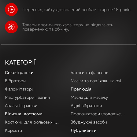
Перегляд сайту дозволений особам старше 18 років.
Товари еротичного характеру не підлягають
поверненню та обміну.
КАТЕГОРІЇ
Секс-іграшки
Батоги та флогери
Вібратори
Маски та пов`язки на очі
Фалоімітатори
Прелюдія
Мастурбатори і вагіни
Масла для масажу
Анальні іграшки
Рідкі вібратори
Білизна, костюми
Пролонгатори (подовження акт
Костюми для рольових ігор
Збуджуючі засоби
Корсети
Лубриканти