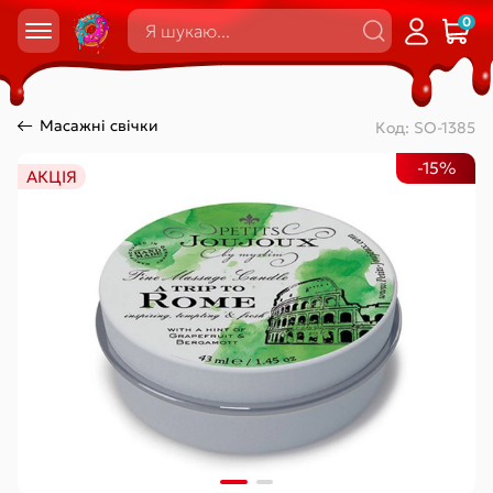
0
Масажні свічки
Код:
SO-1385
-15%
АКЦІЯ