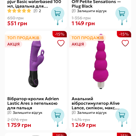
pjur Basic waterbased 100
Off Petite Sensations —
мл, ідеальна для
Plug Black
новачків, найкраща ціна/
2
Залишити відгук
якість
650 грн
1 356 грн
551 грн
1 149 грн
-15%
-15%
ТОП ПРОДАЖІВ
ТОП ПРОДАЖІВ
АКЦІЯ
АКЦІЯ
Вібратор-кролик Adrien
Анальний
Lastic Ares з петелькою
вібростимулятор Alive
для пальця
Lance, силікон, макс.
діаметр 2,9 см
Залишити відгук
Залишити відгук
(передостання кулька)
2 076 грн
1 474 грн
1 759 грн
1 249 грн
-15%
-15%