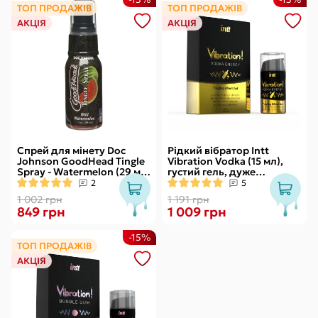
ТОП ПРОДАЖІВ
ТОП ПРОДАЖІВ
АКЦІЯ
АКЦІЯ
Спрей для мінету Doc
Рідкий вібратор Intt
Johnson GoodHead Tingle
Vibration Vodka (15 мл),
Spray - Watermelon (29 мл)
густий гель, дуже
зі стимулювальним
смачний, діє до 30 хвилин
2
5
ефектом
1 002 грн
1 191 грн
849 грн
1 009 грн
-15%
ТОП ПРОДАЖІВ
АКЦІЯ