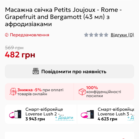
Масажна свічка Petits Joujoux - Rome -
Grapefruit and Bergamott (43 мл) з
афродизіаками
Передзамовлення
Відгуки (0)
569 грн
482 грн
Повідомити про наявність
100%
Знижка -5%
при оплаті
конфіденційності
товарів онлайн
посилки
Смарт-віброяйце
Смарт-віброяйце
Lovense Lush 2 -
Lovense Lush 3 -
управління через
керування через
3 943 грн
4 623 грн
додаток
інтернет