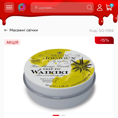
0
Масажні свічки
Код:
SO-1386
-15%
АКЦІЯ