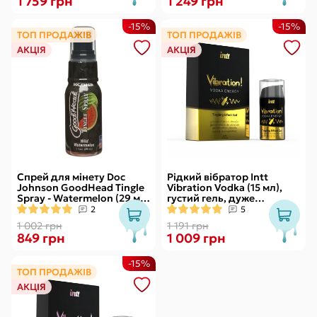
1 759 грн
1 249 грн
-15%
-15%
ТОП ПРОДАЖІВ
ТОП ПРОДАЖІВ
АКЦІЯ
АКЦІЯ
Спрей для мінету Doc
Рідкий вібратор Intt
Johnson GoodHead Tingle
Vibration Vodka (15 мл),
Spray - Watermelon (29 мл)
густий гель, дуже
зі стимулювальним
смачний, діє до 30 хвилин
2
5
ефектом
1 002 грн
1 191 грн
849 грн
1 009 грн
-15%
ТОП ПРОДАЖІВ
АКЦІЯ