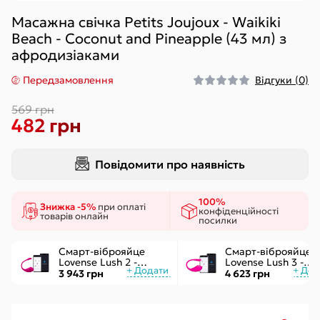
Масажна свічка Petits Joujoux - Waikiki
Beach - Coconut and Pineapple (43 мл) з
афродизіаками
Передзамовлення
Відгуки (0)
569 грн
482 грн
Повідомити про наявність
100%
Знижка -5%
при оплаті
конфіденційності
товарів онлайн
посилки
Смарт-віброяйце
Смарт-віброяйце
Lovense Lush 2 -
Lovense Lush 3 -
управління через
керування через
3 943 грн
4 623 грн
додаток
інтернет