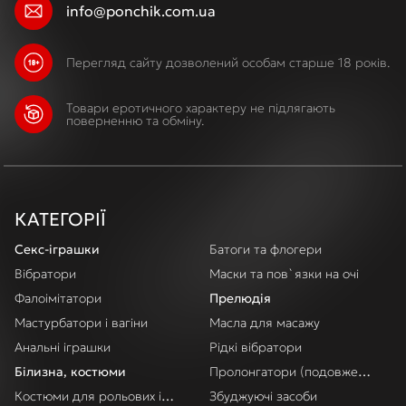
info@ponchik.com.ua
Перегляд сайту дозволений особам старше 18 років.
Товари еротичного характеру не підлягають
поверненню та обміну.
КАТЕГОРІЇ
Секс-іграшки
Батоги та флогери
Вібратори
Маски та пов`язки на очі
Фалоімітатори
Прелюдія
Мастурбатори і вагіни
Масла для масажу
Анальні іграшки
Рідкі вібратори
Білизна, костюми
Пролонгатори (подовження акт
Костюми для рольових ігор
Збуджуючі засоби