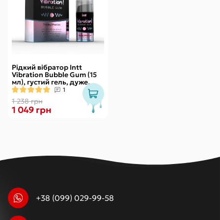
Рідкий вібратор Intt
Vibration Bubble Gum (15
мл), густий гель, дуже
смачний, діє до 30 хвилин
1
1 238 грн
1 049 грн
+38 (099) 029-99-58