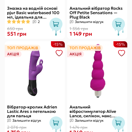
Змазка на водній основі
Анальний вібратор Rocks
pjur Basic waterbased 100
Off Petite Sensations —
мл, ідеальна для
Plug Black
новачків, найкраща ціна/
2
Залишити відгук
якість
650 грн
1 356 грн
551 грн
1 149 грн
-15%
-15%
ТОП ПРОДАЖІВ
ТОП ПРОДАЖІВ
АКЦІЯ
АКЦІЯ
Вібратор-кролик Adrien
Анальний
Lastic Ares з петелькою
вібростимулятор Alive
для пальця
Lance, силікон, макс.
діаметр 2,9 см
Залишити відгук
Залишити відгук
(передостання кулька)
2 076 грн
1 474 грн