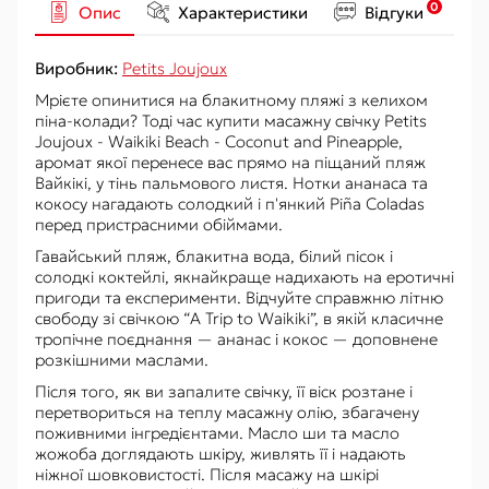
0
Опис
Характеристики
Відгуки
Виробник:
Petits Joujoux
Мрієте опинитися на блакитному пляжі з келихом
піна-колади? Тоді час купити масажну свічку Petits
Joujoux - Waikiki Beach - Coconut and Pineapple,
аромат якої перенесе вас прямо на піщаний пляж
Вайкікі, у тінь пальмового листя. Нотки ананаса та
кокосу нагадають солодкий і п'янкий Piña Coladas
перед пристрасними обіймами.
Гавайський пляж, блакитна вода, білий пісок і
солодкі коктейлі, якнайкраще надихають на еротичні
пригоди та експерименти. Відчуйте справжню літню
свободу зі свічкою “A Trip to Waikiki”, в якій класичне
тропічне поєднання — ананас і кокос — доповнене
розкішними маслами.
Після того, як ви запалите свічку, її віск розтане і
перетвориться на теплу масажну олію, збагачену
поживними інгредієнтами. Масло ши та масло
жожоба доглядають шкіру, живлять її і надають
ніжної шовковистості. Після масажу на шкірі