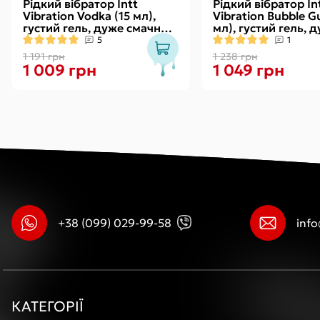
Рідкий вібратор Intt
Рідкий вібратор In
Vibration Vodka (15 мл),
Vibration Bubble G
густий гель, дуже смачний,
мл), густий гель, 
діє до 30 хвилин
смачний, діє до 3
5
1
1 191 грн
1 238 грн
1 009 грн
1 049 грн
+38 (099) 029-99-58
inf
КАТЕГОРІЇ