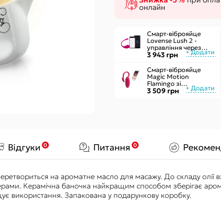
Чоловічі
Секс-гойдал
онлайн
Жіночі
Подушки для
Надувні
Смарт-віброяйце
Lovense Lush 2 -
управління через
додаток
3 943 грн
Смарт-віброяйце
Magic Motion
Flamingo зі
стимулятором
3 509 грн
клітора, 3 види вправ
Кегеля
0
0
Відгуки
Питання
Рекомен
она перетвориться на ароматне масло для масажу. До складу олії 
ерами. Керамічна баночка найкращим способом зберігає аром
щує використання. Запакована у подарункову коробку.