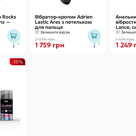
 Rocks
Вібратор-кролик Adrien
Анальн
ons —
Lastic Ares з петелькою
віброст
для пальця
Lance, с
діаметр 
Залишити відгук
Залишит
(передо
2 076 грн
1 474 грн
1 759 грн
1 249 
-15%