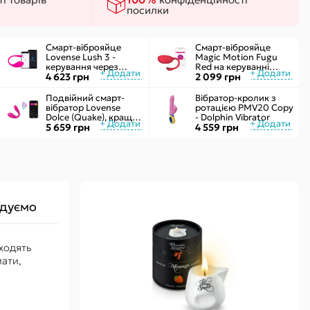
ки
посилки
 сексу
Смарт-віброяйце
Смарт-віброяйце
Lovense Lush 3 -
Magic Motion Fugu
керування через
Red на керуванні
інтернет
4 623 грн
через смартфон, 9
2 099 грн
режимів вібрації
Подвійний смарт-
Вібратор-кролик з
вібратор Lovense
ротацією PMV20 Copy
Dolce (Quake), краще
- Dolphin Vibrator
Lush 3, управління зі
5 659 грн
4 559 грн
смартфона
дуємо
входять
ати,