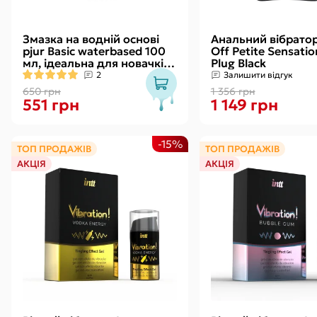
Змазка на водній основі
Анальний вібратор
pjur Basic waterbased 100
Off Petite Sensati
мл, ідеальна для новачків,
Plug Black
найкраща ціна/якість
2
Залишити відгук
650 грн
1 356 грн
551 грн
1 149 грн
-15%
ТОП ПРОДАЖІВ
ТОП ПРОДАЖІВ
АКЦІЯ
АКЦІЯ