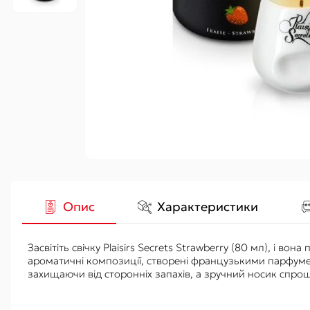
Гідропомпи
Вакуумні
Аксесуари
Опис
Характеристики
Засвітіть свічку Plaisirs Secrets Strawberry (80 мл), і в
ароматичні композиції, створені французькими парфум
захищаючи від сторонніх запахів, а зручний носик спро