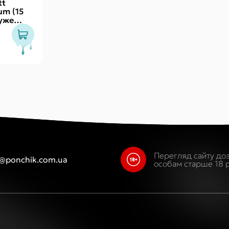
tt
um (15
дуже
0 хвилин
Перегляд сайту до
o@ponchik.com.ua
особам старше 18 р