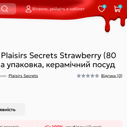
0
0
Вітаємо, увійдіть в кабінет
і
равлінням на
Стрінги
Смарт-вібратори
стані
Відкриті
Для пари
Сліпи
Для точки G
і
Шортики
Подвійні (кліторальний-
Plaisirs Secrets Strawberry (80
вагінальні)
Вагінальні
а упаковка, керамічний посуд
ник:
Plaisirs Secrets
Відгуки (0)
Кільце
Петля / ласо
На палець
Обмежувач
істінгу)
явність
Відкриті
і товарів
100%
конфіденційності