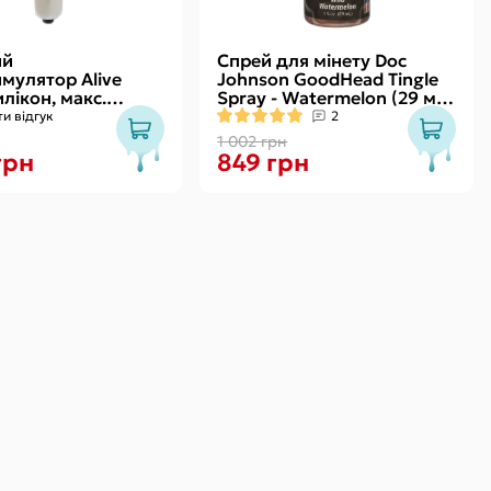
ий
Спрей для мінету Doc
имулятор Alive
Johnson GoodHead Tingle
илікон, макс.
Spray - Watermelon (29 мл)
2,9 см
зі стимулювальним
и відгук
2
стання кулька)
ефектом
1 002 грн
грн
849 грн