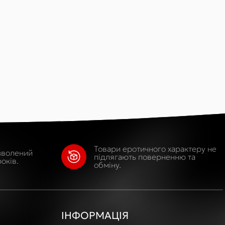
Товари еротичного характеру не
зволений
підлягають поверненню та
оків.
обміну.
ІНФОРМАЦІЯ