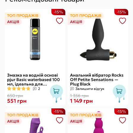
-15%
-15%
ТОП ПРОДАЖІВ
ТОП ПРОДАЖІВ
АКЦІЯ
АКЦІЯ
Змазка на водній основі
Анальний вібратор Rocks
pjur Basic waterbased 100
Off Petite Sensations —
мл, ідеальна для
Plug Black
новачків, найкраща ціна/
2
Залишити відгук
якість
650 грн
1 356 грн
551 грн
1 149 грн
-15%
-15%
ТОП ПРОДАЖІВ
ТОП ПРОДАЖІВ
АКЦІЯ
АКЦІЯ