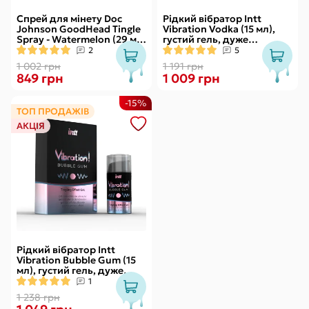
Спрей для мінету Doc
Рідкий вібратор Intt
Johnson GoodHead Tingle
Vibration Vodka (15 мл),
Spray - Watermelon (29 мл)
густий гель, дуже
зі стимулювальним
смачний, діє до 30 хвилин
2
5
ефектом
1 002 грн
1 191 грн
849 грн
1 009 грн
-15%
ТОП ПРОДАЖІВ
АКЦІЯ
Рідкий вібратор Intt
Vibration Bubble Gum (15
мл), густий гель, дуже
смачний, діє до 30 хвилин
1
1 238 грн