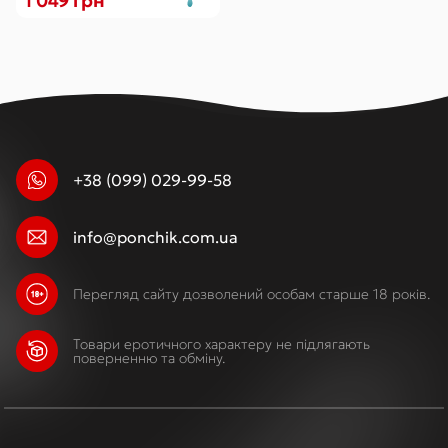
1 049 грн
+38 (099) 029-99-58
info@ponchik.com.ua
Перегляд сайту дозволений особам старше 18 років.
Товари еротичного характеру не підлягають
поверненню та обміну.