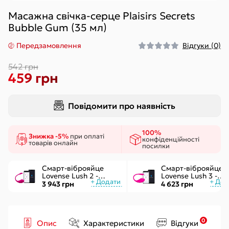
Масажна свічка-серце Plaisirs Secrets
Bubble Gum (35 мл)
Передзамовлення
Відгуки (0)
542 грн
459 грн
Повідомити про наявність
100%
Знижка -5%
при оплаті
конфіденційності
товарів онлайн
посилки
Смарт-віброяйце
Смарт-віброяйце
Lovense Lush 2 -
Lovense Lush 3 -
управління через
керування через
3 943 грн
4 623 грн
додаток
інтернет
0
Опис
Характеристики
Відгуки