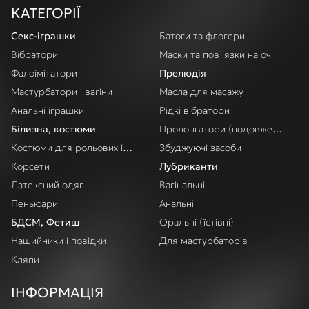
КАТЕГОРІЇ
Секс-іграшки
Батоги та флогери
Вібратори
Маски та пов`язки на очі
Фалоімітатори
Прелюдія
Мастурбатори і вагіни
Масла для масажу
Анальні іграшки
Рідкі вібратори
Білизна, костюми
Пролонгатори (подовження акт
Костюми для рольових ігор
Збуджуючі засоби
Корсети
Лубриканти
Латексний одяг
Вагінальні
Пеньюари
Анальні
БДСМ, Фетиш
Оральні (їстівні)
Нашийники і повідки
Для мастурбаторів
Кляпи
ІНФОРМАЦІЯ