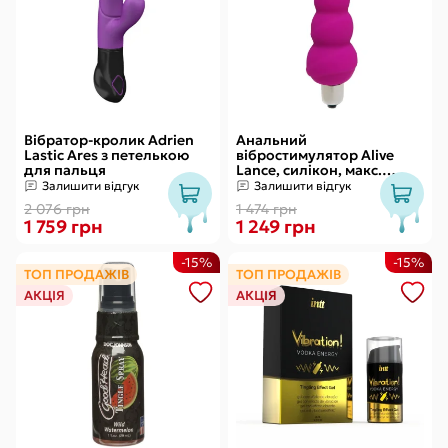
Вібратор-кролик Adrien
Анальний
Lastic Ares з петелькою
вібростимулятор Alive
для пальця
Lance, силікон, макс.
діаметр 2,9 см
Залишити відгук
Залишити відгук
(передостання кулька)
2 076 грн
1 474 грн
1 759 грн
1 249 грн
-15%
-15%
ТОП ПРОДАЖІВ
ТОП ПРОДАЖІВ
АКЦІЯ
АКЦІЯ