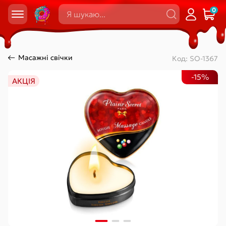
0
Масажні свічки
Код:
SO-1367
-15%
АКЦІЯ