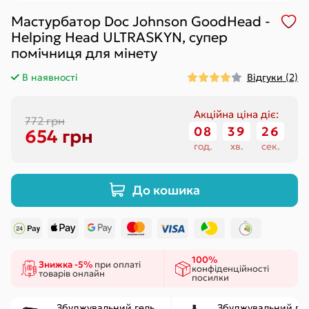
Мастурбатор Doc Johnson GoodHead -
Helping Head ULTRASKYN, супер
помічниця для мінету
В наявності
Відгуки (2)
Акційна ціна діє:
772 грн
08
:
39
:
25
654 грн
год.
хв.
сек.
До кошика
100%
Знижка -5%
при оплаті
конфіденційності
товарів онлайн
посилки
Збуджувальний гель
Збуджувальний ге