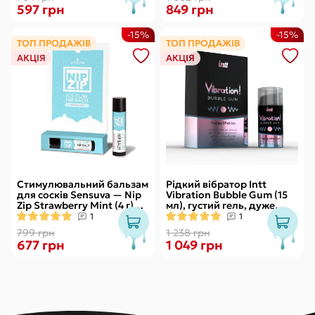
597 грн
849 грн
-15%
-15%
ТОП ПРОДАЖІВ
ТОП ПРОДАЖІВ
АКЦІЯ
АКЦІЯ
Стимулювальний бальзам
Рідкий вібратор Intt
для сосків Sensuva — Nip
Vibration Bubble Gum (15
Zip Strawberry Mint (4 г)
мл), густий гель, дуже
охолоджувальний
смачний, діє до 30 хвилин
1
1
799 грн
1 238 грн
677 грн
1 049 грн