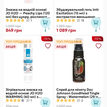
Змазка на водній основі
Збуджувальний гель Intt
JO H2O — Peachy Lips (120
Excitation (15 мл) з
мл) без цукру, рослинний
екстрактом женьшеню, з
гліцерин
ефектом вібрації
1
13
1 059 грн
1 285 грн
849 грн
1 089 грн
-15%
-15%
ТОП ПРОДАЖІВ
ТОП ПРОДАЖІВ
АКЦІЯ
АКЦІЯ
Зігрівальна змазка на
Спрей для мінету Doc
водній основі JO H2O
Johnson GoodHead Tingle
WARMING (60 мл) з
Spray - Watermelon (29 мл)
екстрактом перцевої
зі стимулювальним
1
2
м’яти
ефектом
704 грн
1 002 грн