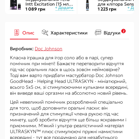
Intt Excitation (15 мл) з
для клітора Sensuv
екстрактом
ON for Her Arousal
1 089 грн
1 223 грн
женьшеню, з ефектом
Ice 29мл охолодж.
вібрації
рідкий вібратор
2
Опис
Характеристики
Відгуки
Виробник:
Doc Johnson
Класна іграшка для ігор соло або в парі, супер
помічник при мінеті! Бажаєте перетворити відчуття
під час оральних ласк в щось зовсім неймовірне?
Тоді вам варто придбати мастурбатор Doc Johnson
GoodHead - Helping Head ULTRASKYN - мініатюрний,
всього 5х5 см, зі стимулюючими кульками всередині,
він виведе ваші оргазми на абсолютно новий рівень.
Цей невеликий помічник розроблений спеціально
для того, щоб доповнити оральні ласки: він
призначений для стимуляції члена рукою під час
минету, щоб зробити відчуття ще більш яскравими і
приємними. М'який і ультра-реалістичний матеріал
ULTRASKYN™ плюс стимулюючі пружні намистини
всередині - тут все продумано для незабутнього