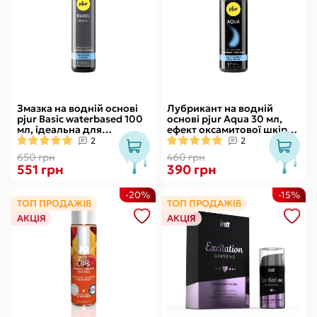
Змазка на водній основі
Лубрикант на водній
pjur Basic waterbased 100
основі pjur Aqua 30 мл,
мл, ідеальна для
ефект оксамитової шкіри
новачків, найкраща ціна/
без прилипання
2
2
якість
650 грн
460 грн
551 грн
390 грн
-20%
-15%
ТОП ПРОДАЖІВ
ТОП ПРОДАЖІВ
АКЦІЯ
АКЦІЯ