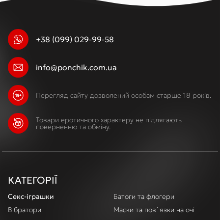
+38 (099) 029-99-58
info@ponchik.com.ua
Перегляд сайту дозволений особам старше 18 років.
Товари еротичного характеру не підлягають
поверненню та обміну.
КАТЕГОРІЇ
Секс-іграшки
Батоги та флогери
Вібратори
Маски та пов`язки на очі