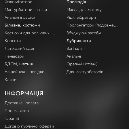
Фалоімітатори
Прелюдія
Мастурбатори і вагіни
Масла для масажу
Анальні іграшки
Рідкі вібратори
Білизна, костюми
Пролонгатори (подовження акт
Костюми для рольових ігор
Збуджуючі засоби
Корсети
Лубриканти
Латексний одяг
Вагінальні
Пеньюари
Анальні
БДСМ, Фетиш
Оральні (їстівні)
Нашийники і повідки
Для мастурбаторів
Кляпи
ІНФОРМАЦІЯ
Доставка і оплата
Про магазин
Гарантії
Договір публічної оферти