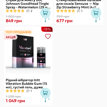
Спрей для мінету Doc
Стимулювальний бальзам
Johnson GoodHead Tingle
для сосків Sensuva — Nip
Spray - Watermelon (29 мл)
Zip Strawberry Mint (4 г)
зі стимулювальним
охолоджувальний
2
1
ефектом
1 002 грн
799 грн
849 грн
677 грн
-15%
ТОП ПРОДАЖІВ
АКЦІЯ
Рідкий вібратор Intt
Vibration Bubble Gum (15
мл), густий гель, дуже
смачний, діє до 30 хвилин
1
1 238 грн
1 049 грн