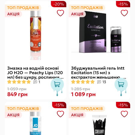
-20%
-15%
ТОП ПРОДАЖІВ
ТОП ПРОДАЖІВ
АКЦІЯ
АКЦІЯ
Змазка на водній основі
Збуджувальний гель Intt
JO H2O — Peachy Lips (120
Excitation (15 мл) з
мл) без цукру, рослинний
екстрактом женьшеню, з
гліцерин
ефектом вібрації
1
13
1 059 грн
1 285 грн
849 грн
1 089 грн
-15%
-15%
ТОП ПРОДАЖІВ
ТОП ПРОДАЖІВ
АКЦІЯ
АКЦІЯ