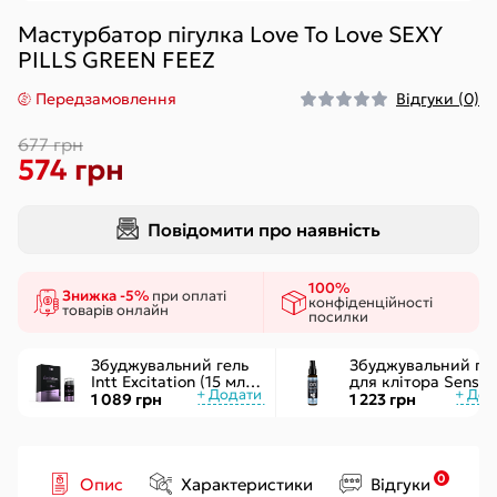
Мастурбатор пігулка Love To Love SEXY
PILLS GREEN FEEZ
Передзамовлення
Відгуки (0)
677 грн
574 грн
Повідомити про наявність
100%
Знижка -5%
при оплаті
конфіденційності
товарів онлайн
посилки
Збуджувальний гель
Збуджувальний ге
Intt Excitation (15 мл) з
для клітора Sensuv
екстрактом
ON for Her Arousal
1 089 грн
1 223 грн
женьшеню, з ефектом
Ice 29мл охолодж.
вібрації
рідкий вібратор
0
Опис
Характеристики
Відгуки