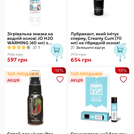
Зігрівальна змазка на
Лубрикант, який імітує
водній основі JO H2O
сперму, Creamy Cum (70
WARMING (60 мл) з
мл) на гібридній основі, з
екстрактом перцевої
олією звіробою
1
Залишити відгук
м’яти
704 грн
772 грн
597 грн
654 грн
-15%
-15%
ТОП ПРОДАЖІВ
ТОП ПРОДАЖІВ
АКЦІЯ
АКЦІЯ