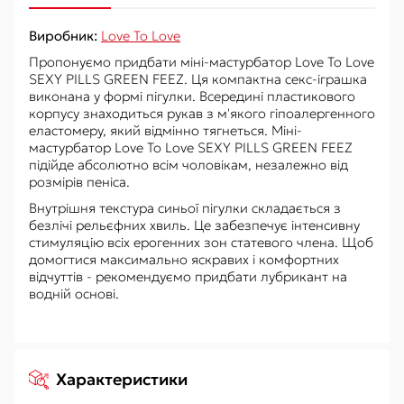
Виробник:
Love To Love
Пропонуємо придбати міні-мастурбатор Love To Love
SEXY PILLS GREEN FEEZ. Ця компактна секс-іграшка
виконана у формі пігулки. Всередині пластикового
корпусу знаходиться рукав з м'якого гіпоалергенного
еластомеру, який відмінно тягнеться. Міні-
мастурбатор Love To Love SEXY PILLS GREEN FEEZ
підійде абсолютно всім чоловікам, незалежно від
розмірів пеніса.
Внутрішня текстура синьої пігулки складається з
безлічі рельєфних хвиль. Це забезпечує інтенсивну
стимуляцію всіх ерогенних зон статевого члена. Щоб
домогтися максимально яскравих і комфортних
відчуттів - рекомендуємо придбати лубрикант на
водній основі.
Характеристики