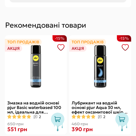
Рекомендовані товари
-15%
-15%
ТОП ПРОДАЖІВ
ТОП ПРОДАЖІВ
АКЦІЯ
АКЦІЯ
Змазка на водній основі
Лубрикант на водній
pjur Basic waterbased 100
основі pjur Aqua 30 мл,
мл, ідеальна для
ефект оксамитової шкіри
новачків, найкраща ціна/
без прилипання
2
2
якість
650 грн
460 грн
551 грн
390 грн