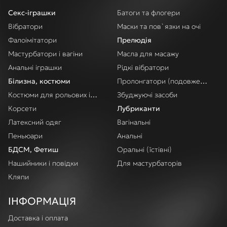
Секс-іграшки
Батоги та флогери
Вібратори
Маски та пов`язки на очі
Фалоімітатори
Прелюдія
Мастурбатори і вагіни
Масла для масажу
Анальні іграшки
Рідкі вібратори
Білизна, костюми
Пролонгатори (подовження акт
Костюми для рольових ігор
Збуджуючі засоби
Корсети
Лубриканти
Латексний одяг
Вагінальні
Пеньюари
Анальні
БДСМ, Фетиш
Оральні (їстівні)
Нашийники і повідки
Для мастурбаторів
Кляпи
ІНФОРМАЦІЯ
Доставка і оплата