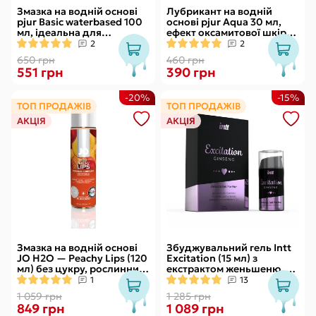
Змазка на водній основі
Лубрикант на водній
pjur Basic waterbased 100
основі pjur Aqua 30 мл,
мл, ідеальна для
ефект оксамитової шкіри
новачків, найкраща ціна/
без прилипання
2
2
якість
650 грн
460 грн
551 грн
390 грн
-20%
-15%
ТОП ПРОДАЖІВ
ТОП ПРОДАЖІВ
АКЦІЯ
АКЦІЯ
Змазка на водній основі
Збуджувальний гель Intt
JO H2O — Peachy Lips (120
Excitation (15 мл) з
мл) без цукру, рослинний
екстрактом женьшеню, з
гліцерин
ефектом вібрації
1
13
1 059 грн
1 285 грн
849 грн
1 089 грн