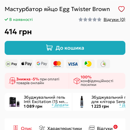
Мастурбатор яйцо Egg Twister Brown
В наявності
Відгуки (0)
414 грн
До кошика
100%
Знижка -5%
при оплаті
конфіденційності
товарів онлайн
посилки
Збуджувальний гель
Збуджувальний ге
Intt Excitation (15 мл) з
для клітора Sensuv
екстрактом
ON for Her Arousal
1 089 грн
1 223 грн
женьшеню, з ефектом
Ice 29мл охолодж.
вібрації
рідкий вібратор
0
Опис
Характеристики
Відгуки