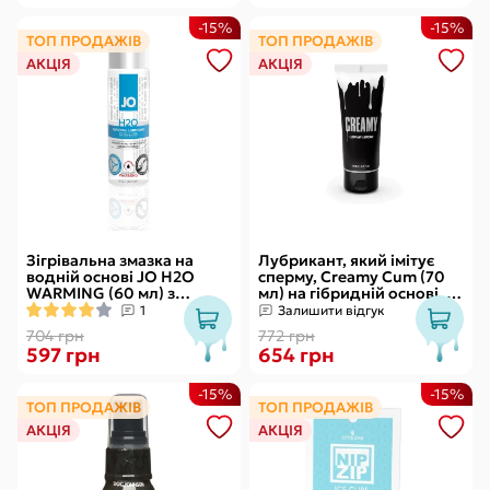
-15%
-15%
ТОП ПРОДАЖІВ
ТОП ПРОДАЖІВ
АКЦІЯ
АКЦІЯ
Зігрівальна змазка на
Лубрикант, який імітує
водній основі JO H2O
сперму, Creamy Cum (70
WARMING (60 мл) з
мл) на гібридній основі, з
екстрактом перцевої
олією звіробою
1
Залишити відгук
м’яти
704 грн
772 грн
597 грн
654 грн
-15%
-15%
ТОП ПРОДАЖІВ
ТОП ПРОДАЖІВ
АКЦІЯ
АКЦІЯ