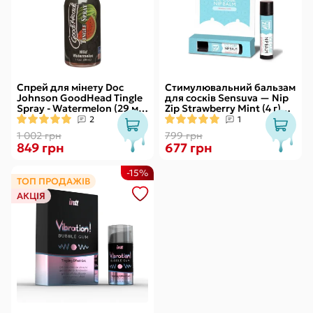
Спрей для мінету Doc
Стимулювальний бальзам
Johnson GoodHead Tingle
для сосків Sensuva — Nip
Spray - Watermelon (29 мл)
Zip Strawberry Mint (4 г)
зі стимулювальним
охолоджувальний
2
1
ефектом
1 002 грн
799 грн
849 грн
677 грн
-15%
ТОП ПРОДАЖІВ
АКЦІЯ