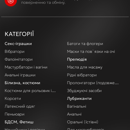
поверненню та обміну.
КАТЕГОРІЇ
Секс-іграшки
Батоги та флогери
Вібратори
Маски та пов`язки на очі
Фалоімітатори
Прелюдія
Мастурбатори і вагіни
Масла для масажу
Анальні іграшки
Рідкі вібратори
Білизна, костюми
Пролонгатори (подовження акт
Костюми для рольових ігор
Збуджуючі засоби
Корсети
Лубриканти
Латексний одяг
Вагінальні
Пеньюари
Анальні
БДСМ, Фетиш
Оральні (їстівні)
Нашийники і повідки
Для мастурбаторів