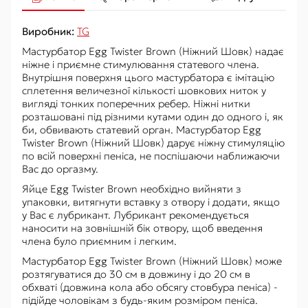
Виробник:
TG
Мастурбатор Egg Twister Brown (Ніжний Шовк) надає
ніжне і приємне стимулювання статевого члена.
Внутрішня поверхня цього мастурбатора є імітацію
сплетення величезної кількості шовкових ниток у
вигляді тонких поперечних ребер. Ніжні нитки
розташовані під різними кутами один до одного і, як
би, обвивають статевий орган. Мастурбатор Egg
Twister Brown (Ніжний Шовк) дарує ніжну стимуляцію
по всій поверхні пеніса, не поспішаючи наближаючи
Вас до оргазму.
Яйце Egg Twister Brown необхідно вийняти з
упаковки, витягнути вставку з отвору і додати, якщо
у Вас є лубрикант. Лубрикант рекомендується
наносити на зовнішній бік отвору, щоб введення
члена було приємним і легким.
Мастурбатор Egg Twister Brown (Ніжний Шовк) може
розтягуватися до 30 см в довжину і до 20 см в
обхваті (довжина кола або обсягу стовбура пеніса) -
підійде чоловікам з будь-яким розміром пеніса.