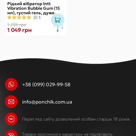
Рідкий вібратор Intt
Vibration Bubble Gum (15
мл), густий гель, дуже
смачний, діє до 30 хвилин
1
1 238 грн
1 049 грн
+38 (099) 029-99-58
info@ponchik.com.ua
Перегляд сайту дозволений особам старше 18 років.
Товари еротичного характеру не підлягають