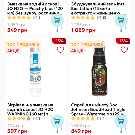
Змазка на водній основі
Збуджувальний гель Intt
JO H2O — Peachy Lips (120
Excitation (15 мл) з
мл) без цукру, рослинний
екстрактом женьшеню, з
гліцерин
ефектом вібрації
1
13
1 059 грн
1 285 грн
849 грн
1 089 грн
-15%
-15%
ТОП ПРОДАЖІВ
ТОП ПРОДАЖІВ
АКЦІЯ
АКЦІЯ
Зігрівальна змазка на
Спрей для мінету Doc
водній основі JO H2O
Johnson GoodHead Tingle
WARMING (60 мл) з
Spray - Watermelon (29 мл)
екстрактом перцевої
зі стимулювальним
1
2
м’яти
ефектом
704 грн
1 002 грн
597 грн
849 грн