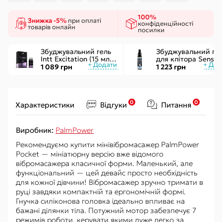
100%
Знижка -5%
при оплаті
конфіденційності
товарів онлайн
посилки
Збуджувальний гель
Збуджувальний ге
Intt Excitation (15 мл) з
для клітора Sensuv
екстрактом
ON for Her Arousal
1 089 грн
1 223 грн
женьшеню, з ефектом
Ice 29мл охолодж.
вібрації
рідкий вібратор
0
0
Характеристики
Відгуки
Питання
Виробник:
PalmPower
Рекомендуємо купити мінівібромасажер PalmPower
Pocket — мініатюрну версію вже відомого
вібромасажера класичної форми. Маленький, але
функціональний — цей девайс просто необхідність
для кожної дівчини! Вібромасажер зручно тримати в
руці завдяки компактній та ергономічній формі.
Гнучка силіконова головка ідеально впливає на
бажані ділянки тіла. Потужний мотор забезпечує 7
режимів роботи, керувати якими дуже легко за