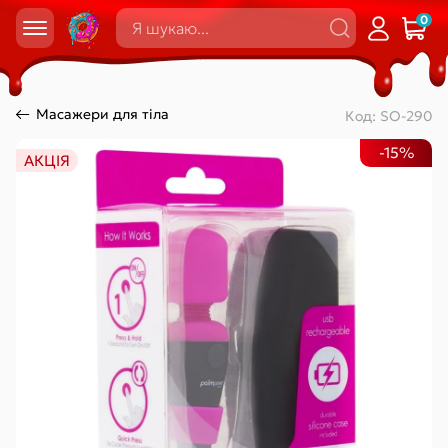
0
Масажери для тіла
Код:
SO-290
-15%
АКЦІЯ