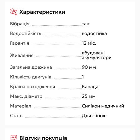
Характеристики
Вібрація
так
Водостійкість
водостійка
Гарантія
12 міс.
вбудовані
Живлення
акумулятори
Загальна довжина
90 мм
Кількість двигунів
1
Країна походження
Канада
Макс. діаметр
25 мм
Матеріал
Силікон медичний
Стать
Для жінок
Відгуки покупців