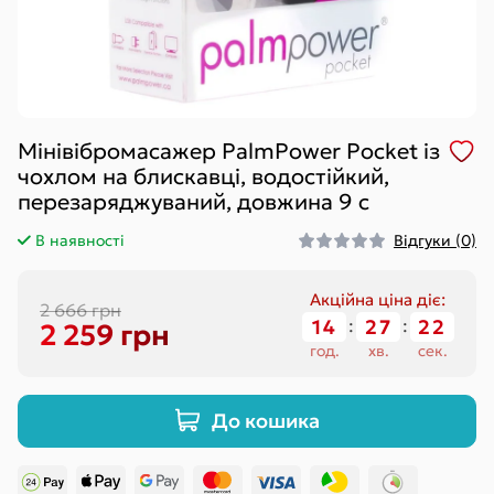
Мінівібромасажер PalmPower Pocket із
чохлом на блискавці, водостійкий,
перезаряджуваний, довжина 9 с
В наявності
Відгуки (0)
Акційна ціна діє:
2 666 грн
14
:
27
:
22
2 259 грн
год.
хв.
сек.
До кошика