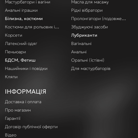
Мастурбатори і вагіни
Масла для масажу
Анальні іграшки
Рідкі вібратори
Білизна, костюми
Пролонгатори (подовження акт
Костюми для рольових ігор
Збуджуючі засоби
Корсети
Лубриканти
Латексний одяг
Вагінальні
Пеньюари
Анальні
БДСМ, Фетиш
Оральні (їстівні)
Нашийники і повідки
Для мастурбаторів
Кляпи
ІНФОРМАЦІЯ
Доставка і оплата
Про магазин
Гарантії
Договір публічної оферти
Відео