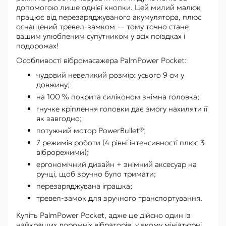
допомогою лише однієї кнопки. Цей милий малюк
працює від перезаряджуваного акумулятора, плюс
оснащений тревел-замком — тому точно стане
вашим улюбленим супутником у всіх поїздках і
подорожах!
Особливості вібромасажера PalmPower Pocket:
чудовий невеликий розмір: усього 9 см у
довжину;
на 100 % покрита силіконом знімна головка;
гнучке кріплення головки дає змогу нахиляти її
як завгодно;
потужний мотор PowerBullet®;
7 режимів роботи (4 рівні інтенсивності плюс 3
віброрежими);
ергономічний дизайн + знімний аксесуар на
ручці, щоб зручно було тримати;
перезаряджувана іграшка;
тревел-замок для зручного транспортування.
Купіть PalmPower Pocket, адже це дійсно один із
найкращих дорожніх вібраторів, у якому мініатюрні