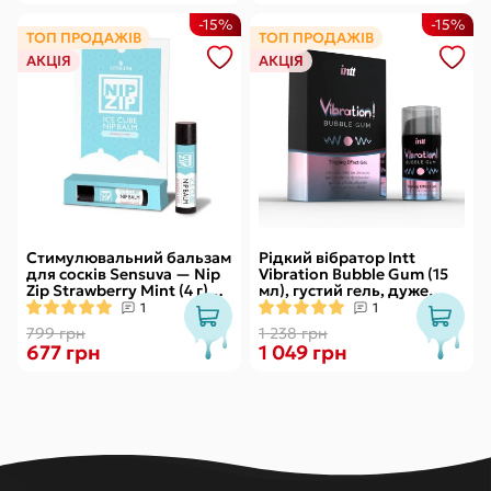
-15%
-15%
ТОП ПРОДАЖІВ
ТОП ПРОДАЖІВ
АКЦІЯ
АКЦІЯ
Стимулювальний бальзам
Рідкий вібратор Intt
для сосків Sensuva — Nip
Vibration Bubble Gum (15
Zip Strawberry Mint (4 г)
мл), густий гель, дуже
охолоджувальний
смачний, діє до 30 хвилин
1
1
799 грн
1 238 грн
677 грн
1 049 грн