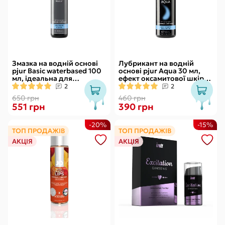
Змазка на водній основі
Лубрикант на водній
pjur Basic waterbased 100
основі pjur Aqua 30 мл,
мл, ідеальна для
ефект оксамитової шкіри
новачків, найкраща ціна/
без прилипання
2
2
якість
650 грн
460 грн
551 грн
390 грн
-20%
-15%
ТОП ПРОДАЖІВ
ТОП ПРОДАЖІВ
АКЦІЯ
АКЦІЯ