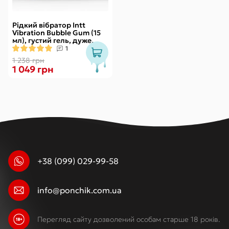
Рідкий вібратор Intt
Vibration Bubble Gum (15
мл), густий гель, дуже
смачний, діє до 30 хвилин
1
1 238 грн
1 049 грн
+38 (099) 029-99-58
info@ponchik.com.ua
Перегляд сайту дозволений особам старше 18 років.