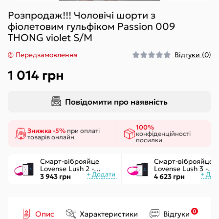
Розпродаж!!! Чоловічі шорти з
фіолетовим гульфіком Passion 009
THONG violet S/M
Передзамовлення
Відгуки (0)
1 014 грн
Повідомити про наявність
100%
Знижка -5%
при оплаті
конфіденційності
товарів онлайн
посилки
Смарт-віброяйце
Смарт-віброяйце
Lovense Lush 2 -
Lovense Lush 3 -
управління через
керування через
3 943 грн
4 623 грн
додаток
інтернет
0
Опис
Характеристики
Відгуки