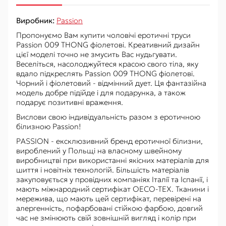
Виробник:
Passion
Пропонуємо Вам купити чоловічі еротичні труси
Passion 009 THONG фіолетові. Креативний дизайн
цієї моделі точно не змусить Вас нудьгувати.
Веселіться, насолоджуйтеся красою свого тіла, яку
вдало підкреслять Passion 009 THONG фіолетові.
Чорний і фіолетовий - відмінний дует. Ця фантазійна
модель добре підійде і для подарунка, а також
подарує позитивні враження.
Вислови свою індивідуальність разом з еротичною
білизною Passion!
PASSION - ексклюзивний бренд еротичної білизни,
вироблений у Польщі на власному швейному
виробництві при використанні якісних матеріалів для
шиття і новітніх технологій. Більшість матеріалів
закуповується у провідних компаніях Італії та Іспанії, і
мають міжнародний сертифікат OECO-TEX. Тканини і
мережива, що мають цей сертифікат, перевірені на
алергенність, пофарбовані стійкою фарбою, довгий
час не змінюють свій зовнішній вигляд і колір при