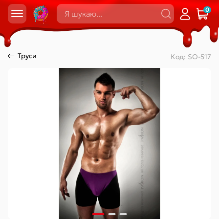
0
Труси
Код:
SO-517