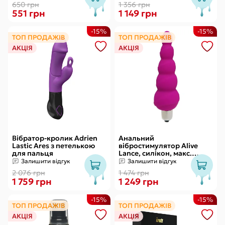
якість
650 грн
1 356 грн
551 грн
1 149 грн
-15%
-15%
ТОП ПРОДАЖІВ
ТОП ПРОДАЖІВ
АКЦІЯ
АКЦІЯ
Вібратор-кролик Adrien
Анальний
Lastic Ares з петелькою
вібростимулятор Alive
для пальця
Lance, силікон, макс.
діаметр 2,9 см
Залишити відгук
Залишити відгук
(передостання кулька)
2 076 грн
1 474 грн
1 759 грн
1 249 грн
-15%
-15%
ТОП ПРОДАЖІВ
ТОП ПРОДАЖІВ
АКЦІЯ
АКЦІЯ