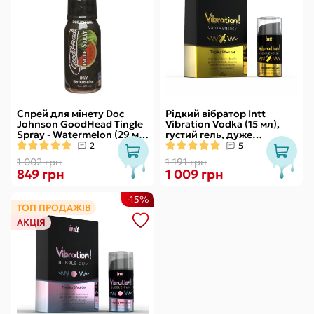
Спрей для мінету Doc
Рідкий вібратор Intt
Johnson GoodHead Tingle
Vibration Vodka (15 мл),
Spray - Watermelon (29 мл)
густий гель, дуже
зі стимулювальним
смачний, діє до 30 хвилин
2
5
ефектом
1 002 грн
1 191 грн
849 грн
1 009 грн
-15%
ТОП ПРОДАЖІВ
АКЦІЯ