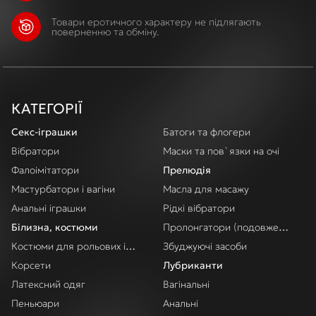
Товари еротичного характеру не підлягають
поверненню та обміну.
КАТЕГОРІЇ
Секс-іграшки
Батоги та флогери
Вібратори
Маски та пов`язки на очі
Фалоімітатори
Прелюдія
Мастурбатори і вагіни
Масла для масажу
Анальні іграшки
Рідкі вібратори
Білизна, костюми
Пролонгатори (подовження акт
Костюми для рольових ігор
Збуджуючі засоби
Корсети
Лубриканти
Латексний одяг
Вагінальні
Пеньюари
Анальні