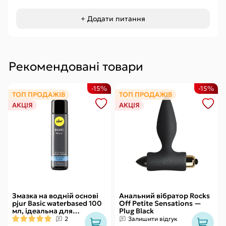
+ Додати питання
Рекомендовані товари
-15%
-15%
ТОП ПРОДАЖІВ
ТОП ПРОДАЖІВ
АКЦІЯ
АКЦІЯ
Змазка на водній основі
Анальний вібратор Rocks
pjur Basic waterbased 100
Off Petite Sensations —
мл, ідеальна для
Plug Black
новачків, найкраща ціна/
2
Залишити відгук