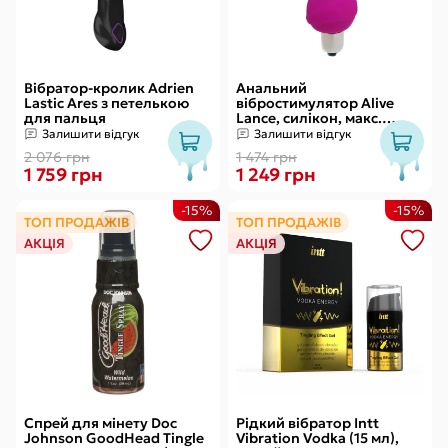
Вібратор-кролик Adrien
Анальний
Lastic Ares з петелькою
вібростимулятор Alive
для пальця
Lance, силікон, макс.
діаметр 2,9 см
Залишити відгук
Залишити відгук
(передостання кулька)
2 076 грн
1 474 грн
1 759 грн
1 249 грн
-15%
-15%
ТОП ПРОДАЖІВ
ТОП ПРОДАЖІВ
АКЦІЯ
АКЦІЯ
Спрей для мінету Doc
Рідкий вібратор Intt
Johnson GoodHead Tingle
Vibration Vodka (15 мл),