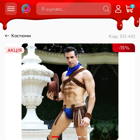
0
Костюми
Код:
SO-410
-15%
АКЦІЯ