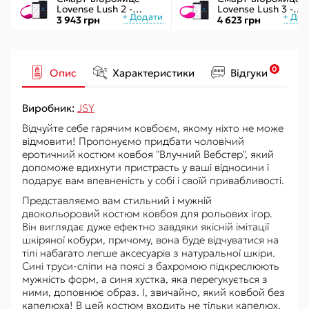
Lovense Lush 2 -
Lovense Lush 3 -
управління через
керування через
3 943 грн
4 623 грн
додаток
інтернет
0
Опис
Характеристики
Відгуки
Виробник:
JSY
Відчуйте себе гарячим ковбоєм, якому ніхто не може
відмовити! Пропонуємо придбати чоловічий
еротичний костюм ковбоя "Влучний Вебстер", який
допоможе вдихнути пристрасть у ваші відносини і
подарує вам впевненість у собі і своїй привабливості.
Представляємо вам стильний і мужній
двокольоровий костюм ковбоя для рольових ігор.
Він виглядає дуже ефектно завдяки якісній імітації
шкіряної кобури, причому, вона буде відчуватися на
тілі набагато легше аксесуарів з натуральної шкіри.
Сині труси-сліпи на поясі з бахромою підкреслюють
мужність форм, а синя хустка, яка перегукується з
ними, доповнює образ. І, звичайно, який ковбой без
капелюха! В цей костюм входить не тільки капелюх,