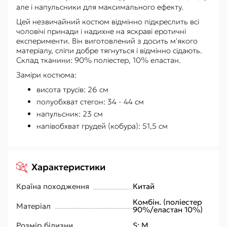
але і напульсники для максимального ефекту.
Цей незвичайний костюм відмінно підкреслить всі
чоловічі принади і надихне на яскраві еротичні
експерименти. Він виготовлений з досить м'якого
матеріалу, сліпи добре тягнуться і відмінно сідають.
Склад тканини: 90% поліестер, 10% еластан.
Заміри костюма:
висота трусів: 26 см
полуобхват стегон: 34 - 44 см
напульсник: 23 см
напівобхват грудей (кобура): 51,5 см
Характеристики
Країна походження
Китай
Комбін. (поліестер
Матеріал
90%/еластан 10%)
Розмір білизни
S; M