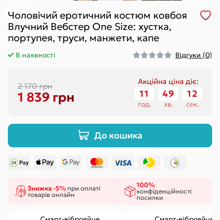
Чоловічий еротичний костюм ковбоя
Влучний Вебстер One Size: хустка,
портупея, труси, манжети, капе
В наявності
Відгуки (0)
Акційна ціна діє:
2 170 грн
11
:
49
:
11
1 839 грн
год.
хв.
сек.
До кошика
100%
Знижка -5%
при оплаті
конфіденційності
товарів онлайн
посилки
Смарт-віброяйце
Смарт-віброяйце