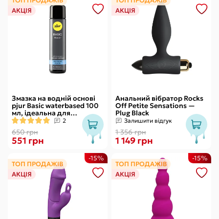
ТОП ПРОДАЖІВ
ТОП ПРОДАЖІВ
АКЦІЯ
АКЦІЯ
Змазка на водній основі
Анальний вібратор Rocks
pjur Basic waterbased 100
Off Petite Sensations —
мл, ідеальна для
Plug Black
новачків, найкраща ціна/
2
Залишити відгук
якість
650 грн
1 356 грн
551 грн
1 149 грн
-15%
-15%
ТОП ПРОДАЖІВ
ТОП ПРОДАЖІВ
АКЦІЯ
АКЦІЯ