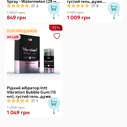
Spray - Watermelon (29 мл)
густий гель, дуже
зі стимулювальним
смачний, діє до 30 хвилин
2
5
ефектом
1 002 грн
1 191 грн
849 грн
1 009 грн
-15%
ТОП ПРОДАЖІВ
АКЦІЯ
Рідкий вібратор Intt
Vibration Bubble Gum (15
мл), густий гель, дуже
смачний, діє до 30 хвилин
1
1 238 грн
1 049 грн