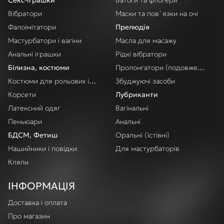
Секс-іграшки
Батоги та флогери
Вібратори
Маски та пов`язки на очі
Фалоімітатори
Прелюдія
Мастурбатори і вагіни
Масла для масажу
Анальні іграшки
Рідкі вібратори
Білизна, костюми
Пролонгатори (подовження акт
Костюми для рольових ігор
Збуджуючі засоби
Корсети
Лубриканти
Латексний одяг
Вагінальні
Пеньюари
Анальні
БДСМ, Фетиш
Оральні (їстівні)
Нашийники і повідки
Для мастурбаторів
Кляпи
ІНФОРМАЦІЯ
Доставка і оплата
Про магазин