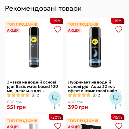
Рекомендовані товари
-15%
-15%
ТОП ПРОДАЖІВ
ТОП ПРОДАЖІВ
АКЦІЯ
АКЦІЯ
Змазка на водній основі
Лубрикант на водній
pjur Basic waterbased 100
основі pjur Aqua 30 мл,
мл, ідеальна для
ефект оксамитової шкіри
новачків, найкраща ціна/
без прилипання
2
2
якість
650 грн
460 грн
551 грн
390 грн
-20%
-15%
ТОП ПРОДАЖІВ
ТОП ПРОДАЖІВ
АКЦІЯ
АКЦІЯ