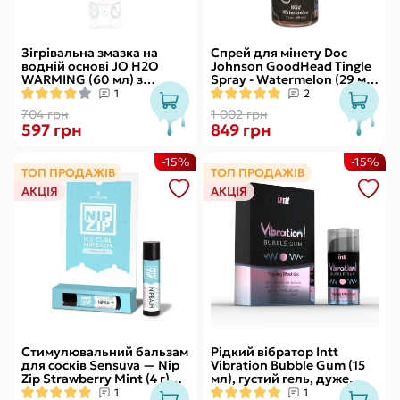
Зігрівальна змазка на
Спрей для мінету Doc
водній основі JO H2O
Johnson GoodHead Tingle
WARMING (60 мл) з
Spray - Watermelon (29 мл)
екстрактом перцевої
зі стимулювальним
1
2
м’яти
ефектом
704 грн
1 002 грн
597 грн
849 грн
-15%
-15%
ТОП ПРОДАЖІВ
ТОП ПРОДАЖІВ
АКЦІЯ
АКЦІЯ
Стимулювальний бальзам
Рідкий вібратор Intt
для сосків Sensuva — Nip
Vibration Bubble Gum (15
Zip Strawberry Mint (4 г)
мл), густий гель, дуже
охолоджувальний
смачний, діє до 30 хвилин
1
1