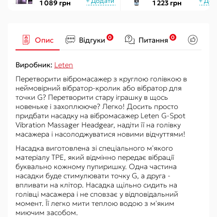
екстрактом
ON for Her Arousal
1 089 грн
1 223 грн
женьшеню, з ефектом
Ice 29мл охолодж.
вібрації
рідкий вібратор
0
0
Опис
Відгуки
Питання
Рек
Виробник:
Leten
Перетворити вібромасажер з круглою голівкою в
неймовірний вібратор-кролик або вібратор для
точки G? Перетворити стару іграшку в щось
новеньке і захоплююче? Легко! Досить просто
придбати насадку на вібромасажер Leten G-Spot
Vibration Massager Headgear, надіти її на голівку
масажера і насолоджуватися новими відчуттями!
Насадка виготовлена ​​зі спеціального м'якого
матеріалу TPE, який відмінно передає вібрації
буквально кожному пупиришку. Одна частина
насадки буде стимулювати точку G, а друга -
впливати на клітор. Насадка щільно сидить на
голівці масажера і не сповзає у відповідальний
момент. Її легко мити теплою водою з м'яким
миючим засобом.