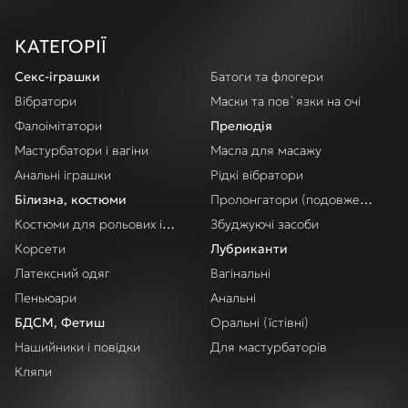
КАТЕГОРІЇ
Секс-іграшки
Батоги та флогери
Вібратори
Маски та пов`язки на очі
Фалоімітатори
Прелюдія
Мастурбатори і вагіни
Масла для масажу
Анальні іграшки
Рідкі вібратори
Білизна, костюми
Пролонгатори (подовження акт
Костюми для рольових ігор
Збуджуючі засоби
Корсети
Лубриканти
Латексний одяг
Вагінальні
Пеньюари
Анальні
БДСМ, Фетиш
Оральні (їстівні)
Нашийники і повідки
Для мастурбаторів
Кляпи