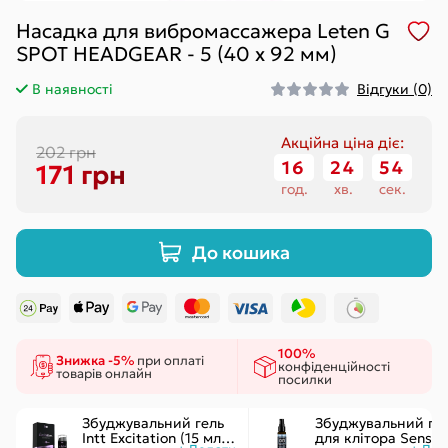
Насадка для вибромассажера Leten G
SPOT HEADGEAR - 5 (40 x 92 мм)
В наявності
Відгуки (0)
Акційна ціна діє:
202 грн
16
:
24
:
53
171 грн
год.
хв.
сек.
До кошика
100%
Знижка -5%
при оплаті
конфіденційності
товарів онлайн
посилки
Збуджувальний гель
Збуджувальний ге
Intt Excitation (15 мл) з
для клітора Sensuv