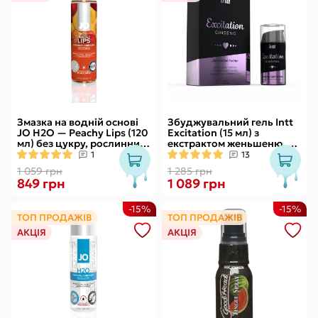
Змазка на водній основі
Збуджувальний гель Intt
JO H2O — Peachy Lips (120
Excitation (15 мл) з
мл) без цукру, рослинний
екстрактом женьшеню, з
гліцерин
ефектом вібрації
1
13
1 059 грн
1 285 грн
849 грн
1 089 грн
-15%
-15%
ТОП ПРОДАЖІВ
ТОП ПРОДАЖІВ
АКЦІЯ
АКЦІЯ