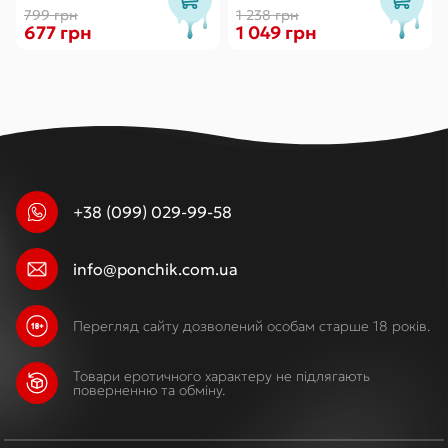
799 грн
1 238 грн
677 грн
1 049 грн
+38 (099) 029-99-58
info@ponchik.com.ua
Перегляд сайту дозволений особам старше 18 років.
Товари еротичного характеру не підлягають
поверненню та обміну.