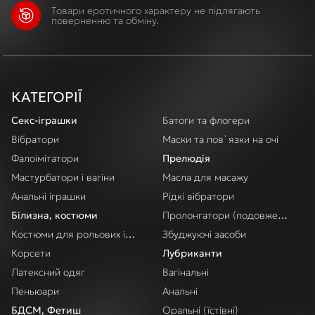
Товари еротичного характеру не підлягають
поверненню та обміну.
КАТЕГОРІЇ
Секс-іграшки
Батоги та флогери
Вібратори
Маски та пов`язки на очі
Фалоімітатори
Прелюдія
Мастурбатори і вагіни
Масла для масажу
Анальні іграшки
Рідкі вібратори
Білизна, костюми
Пролонгатори (подовження акт
Костюми для рольових ігор
Збуджуючі засоби
Корсети
Лубриканти
Латексний одяг
Вагінальні
Пеньюари
Анальні
БДСМ, Фетиш
Оральні (їстівні)