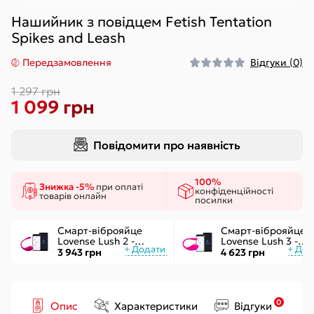
Нашийник з повідцем Fetish Tentation
Spikes and Leash
Передзамовлення
Відгуки (0)
1 297 грн
1 099 грн
Повідомити про наявність
100%
Знижка -5%
при оплаті
конфіденційності
товарів онлайн
посилки
Смарт-віброяйце
Смарт-віброяйце
Lovense Lush 2 -
Lovense Lush 3 -
управління через
керування через
3 943 грн
4 623 грн
додаток
інтернет
0
Опис
Характеристики
Відгуки