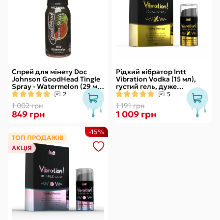
Спрей для мінету Doc
Рідкий вібратор Intt
Johnson GoodHead Tingle
Vibration Vodka (15 мл),
Spray - Watermelon (29 мл)
густий гель, дуже
зі стимулювальним
смачний, діє до 30 хвилин
2
5
ефектом
1 002 грн
1 191 грн
849 грн
1 009 грн
-15%
ТОП ПРОДАЖІВ
АКЦІЯ