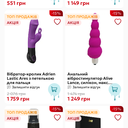
551 грн
1 149 грн
-15%
-15%
ТОП ПРОДАЖІВ
ТОП ПРОДАЖІВ
АКЦІЯ
АКЦІЯ
Вібратор-кролик Adrien
Анальний
Lastic Ares з петелькою
вібростимулятор Alive
для пальця
Lance, силікон, макс.
діаметр 2,9 см
Залишити відгук
Залишити відгук
(передостання кулька)
2 076 грн
1 474 грн
1 759 грн
1 249 грн
-15%
-15%
ТОП ПРОДАЖІВ
ТОП ПРОДАЖІВ
АКЦІЯ
АКЦІЯ