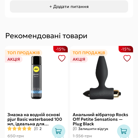
+ Додати питання
Рекомендовані товари
-15%
-15%
ТОП ПРОДАЖІВ
ТОП ПРОДАЖІВ
АКЦІЯ
АКЦІЯ
Змазка на водній основі
Анальний вібратор Rocks
pjur Basic waterbased 100
Off Petite Sensations —
мл, ідеальна для
Plug Black
новачків, найкраща ціна/
2
Залишити відгук
якість
650 грн
1 356 грн