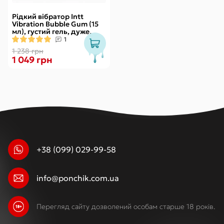
Рідкий вібратор Intt
Vibration Bubble Gum (15
мл), густий гель, дуже
смачний, діє до 30 хвилин
1
1 238 грн
1 049 грн
+38 (099) 029-99-58
info@ponchik.com.ua
Перегляд сайту дозволений особам старше 18 років.