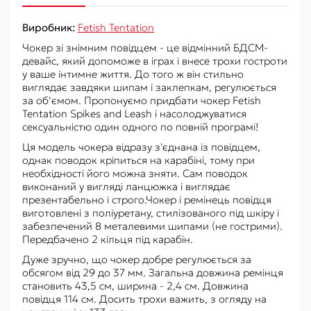
Виробник:
Fetish Tentation
Чокер зі знімним повідцем - це відмінний БДСМ-
девайс, який допоможе в іграх і внесе трохи гостроти
у ваше інтимне життя. До того ж він стильно
виглядає завдяки шипам і заклепкам, регулюється
за об’ємом. Пропонуємо придбати чокер Fetish
Tentation Spikes and Leash і насолоджуватися
сексуальністю один одного по повній програмі!
Ця модель чокера відразу з'єднана із повідцем,
однак поводок кріпиться на карабіні, тому при
необхідності його можна зняти. Сам поводок
виконаний у вигляді ланцюжка і виглядає
презентабельно і строго.Чокер і ремінець повідця
виготовлені з поліуретану, стилізованого під шкіру і
забезпечений 8 металевими шипами (не гострими).
Передбачено 2 кільця під карабін.
Дуже зручно, що чокер добре регулюється за
обсягом від 29 до 37 мм. Загальна довжина ремінця
становить 43,5 см, ширина - 2,4 см. Довжина
повідця 114 см. Досить трохи важить, з огляду на