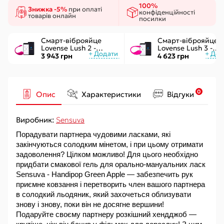
100%
Знижка -5%
при оплаті
конфіденційності
товарів онлайн
посилки
Смарт-віброяйце
Смарт-віброяйце
Lovense Lush 2 -
Lovense Lush 3 -
управління через
керування через
3 943 грн
4 623 грн
додаток
інтернет
0
Опис
Характеристики
Відгуки
Виробник:
Sensuva
Порадувати партнера чудовими ласками, які 
закінчуються солодким мінетом, і при цьому отримати 
задоволення? Цілком можливо! Для цього необхідно 
придбати смакової гель для орально-мануальних ласк 
Sensuva - Handipop Green Apple — забезпечить рук 
приємне ковзання і перетворить член вашого партнера 
в солодкий льодяник, який захочеться облизувати 
знову і знову, поки він не досягне вершини!
Подаруйте своєму партнеру розкішний хендджоб — 