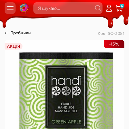
0
Пробники
Код:
SO-3081
-15%
АКЦІЯ