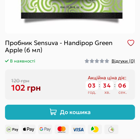
Пробник Sensuva - Handipop Green
Apple (6 мл)
В наявності
Відгуки (0)
Акційна ціна діє:
120 грн
03
:
34
:
06
102 грн
год.
хв.
сек.
До кошика