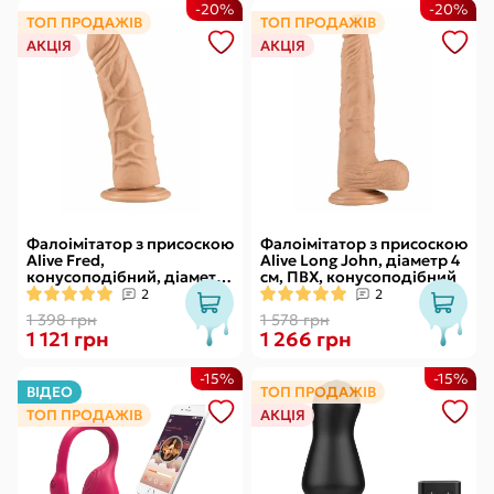
-20%
-20%
ТОП ПРОДАЖІВ
ТОП ПРОДАЖІВ
АКЦІЯ
АКЦІЯ
Фалоімітатор з присоскою
Фалоімітатор з присоскою
Alive Fred,
Alive Long John, діаметр 4
конусоподібний, діаметр
см, ПВХ, конусоподібний
від 4,2см до 4,7см, ПВХ,
2
2
рельєфний
1 398 грн
1 578 грн
1 121 грн
1 266 грн
-15%
-15%
ВІДЕО
ТОП ПРОДАЖІВ
ТОП ПРОДАЖІВ
АКЦІЯ