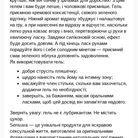
крутіше, ніж він бачив у фільмах для дорослих! З цим 
гелем і вам буде легше, і чоловікові приємніше. Гель 
приємною кремової консистенції, свіжого зеленого 
відтінку. Ніжний аромат відразу збуджує і налаштовує 
на гру, а при нанесенні ви відразу ж відчуєте, наскільки 
легко рука ковзає вгору і вниз, перетворюючи ці рухи в 
хвилюючу ласку. Завдяки силіконовій основі, ефект 
буде досить довгим. А під кінець ласк руками 
порадуйте його і себе солодким мінетом — приємний 
смак зеленого яблука доповнять задоволення.
Як використовувати гель:
добре струсіть пляшечку;
щедро нанесіть гель йому на інтимну зону;
масажуйте член стільки, скільки вам захочеться, 
додаючи гель по необхідності;
завершіть, за бажанням, масаж оральними 
ласками, щоб цей досвід він запам'ятав надовго.
Зверніть увагу: гель не є лубрикантом. Не містить 
цукор.
Sensuva — це унікальні продукти для яскравою 
сексульной життя, виготовлені за оригінальними 
формулами з використанням натуральних рослинних 