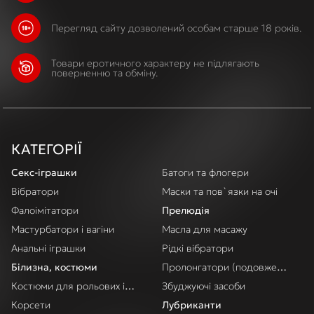
Перегляд сайту дозволений особам старше 18 років.
Товари еротичного характеру не підлягають
поверненню та обміну.
КАТЕГОРІЇ
Секс-іграшки
Батоги та флогери
Вібратори
Маски та пов`язки на очі
Фалоімітатори
Прелюдія
Мастурбатори і вагіни
Масла для масажу
Анальні іграшки
Рідкі вібратори
Білизна, костюми
Пролонгатори (подовження акт
Костюми для рольових ігор
Збуджуючі засоби
Корсети
Лубриканти