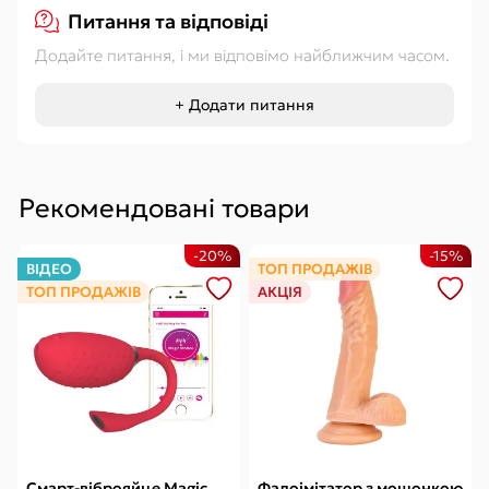
Питання та відповіді
Додайте питання, і ми відповімо найближчим часом.
+ Додати питання
Рекомендовані товари
-20%
-15%
ВІДЕО
ТОП ПРОДАЖІВ
ТОП ПРОДАЖІВ
АКЦІЯ
Смарт-віброяйце Magic
Фалоімітатор з мошонкою