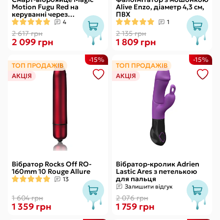
Motion Fugu Red на
Alive Enzo, діаметр 4,3 см,
керуванні через
ПВХ
смартфон, 9 режимів
4
1
вібрації
2 617 грн
2 135 грн
2 099 грн
1 809 грн
-15%
-15%
ТОП ПРОДАЖІВ
ТОП ПРОДАЖІВ
АКЦІЯ
АКЦІЯ
Вібратор Rocks Off RO-
Вібратор-кролик Adrien
160mm 10 Rouge Allure
Lastic Ares з петелькою
для пальця
13
Залишити відгук
1 604 грн
2 076 грн
1 359 грн
1 759 грн