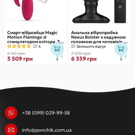
Смарт-віброяйце Magic
Анальна вібропробка
Motion Flamingo зі
Nexus Bolster з надувною
стимулятором клітора, 3
головкою для чоловіків,
види вправ Кегеля
пульт ДК
4
Залишити відгук
4 141 грн
7 504 грн
3 509 грн
6 359 грн
+38 (099) 029-99-58
info@ponchik.com.ua