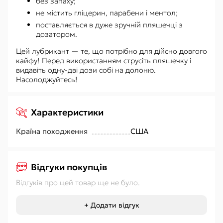
без запаху;
не містить гліцерин, парабени і ментол;
поставляється в дуже зручній пляшечці з
дозатором.
Цей лубрикант — те, що потрібно для дійсно довгого
кайфу! Перед використанням струсіть пляшечку і
видавіть одну-дві дози собі на долоню.
Насолоджуйтесь!
Характеристики
Країна походження
США
Відгуки покупців
Відгуків про цей товар ще не було.
+ Додати відгук