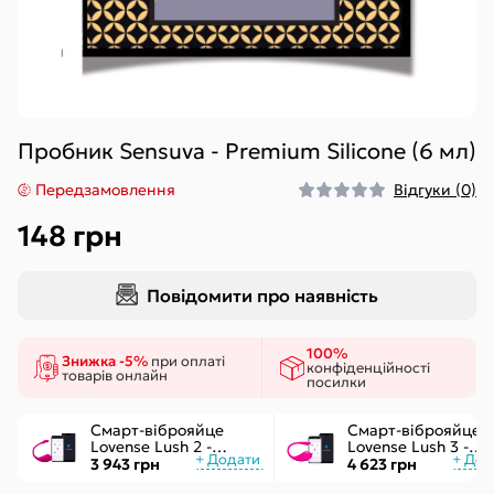
Пробник Sensuva - Premium Silicone (6 мл)
Передзамовлення
Відгуки (0)
148 грн
Повідомити про наявність
100%
Знижка -5%
при оплаті
конфіденційності
товарів онлайн
посилки
Смарт-віброяйце
Смарт-віброяйце
Lovense Lush 2 -
Lovense Lush 3 -
управління через
керування через
3 943 грн
4 623 грн
додаток
інтернет