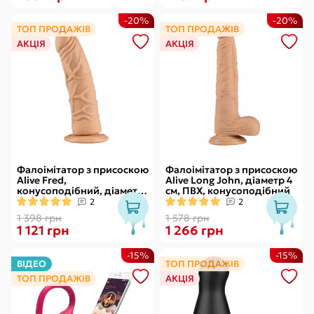
-20%
-20%
ТОП ПРОДАЖІВ
ТОП ПРОДАЖІВ
АКЦІЯ
АКЦІЯ
Фалоімітатор з присоскою
Фалоімітатор з присоскою
Alive Fred,
Alive Long John, діаметр 4
конусоподібний, діаметр
см, ПВХ, конусоподібний
від 4,2см до 4,7см, ПВХ,
2
2
рельєфний
1 398 грн
1 578 грн
1 121 грн
1 266 грн
-15%
-15%
ВІДЕО
ТОП ПРОДАЖІВ
ТОП ПРОДАЖІВ
АКЦІЯ