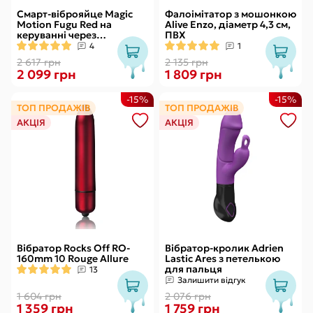
Смарт-віброяйце Magic
Фалоімітатор з мошонкою
Motion Fugu Red на
Alive Enzo, діаметр 4,3 см,
керуванні через
ПВХ
смартфон, 9 режимів
4
1
вібрації
2 617 грн
2 135 грн
2 099 грн
1 809 грн
-15%
-15%
ТОП ПРОДАЖІВ
ТОП ПРОДАЖІВ
АКЦІЯ
АКЦІЯ
Вібратор Rocks Off RO-
Вібратор-кролик Adrien
160mm 10 Rouge Allure
Lastic Ares з петелькою
для пальця
13
Залишити відгук
1 604 грн
2 076 грн
1 359 грн
1 759 грн