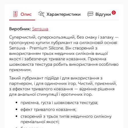
0
Опис
Характеристики
Відгуки
Виробник:
Sensuva
Суперчистий, суперскользящий, без смаку і запаху —
пропонуємо купити лубрикант на силіконовій основі
Sensuva - Premium Silicone. Він створений з
використанням трьох медичних силіконів вищої
якості і забезпечує тривале ковзання. Приємна
шовковиста текстура робить використання особливо
приємним.
Такий лубрикант підійде і для використання з
партнером, і для одиночних ігор. Чистий, приємний,
з ефектом тривалого ковзання — відмінне рішення
для анальної стимуляції і еротичних ігор.
приємна, густа і шовковиста текстура;
ефект тривалого ковзання;
створений з трьох типів медичного силікону
преміальної якості;