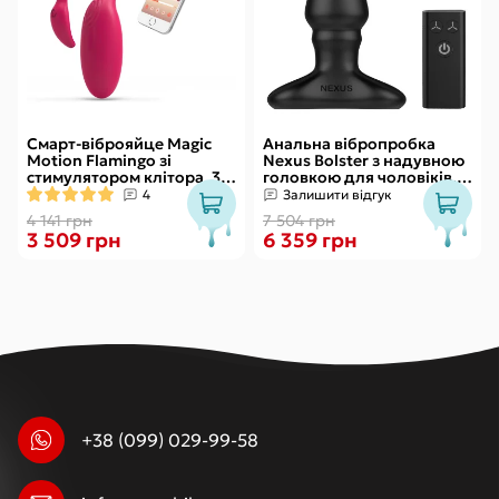
Смарт-віброяйце Magic
Анальна вібропробка
Motion Flamingo зі
Nexus Bolster з надувною
стимулятором клітора, 3
головкою для чоловіків,
види вправ Кегеля
пульт ДК
4
Залишити відгук
4 141 грн
7 504 грн
3 509 грн
6 359 грн
+38 (099) 029-99-58