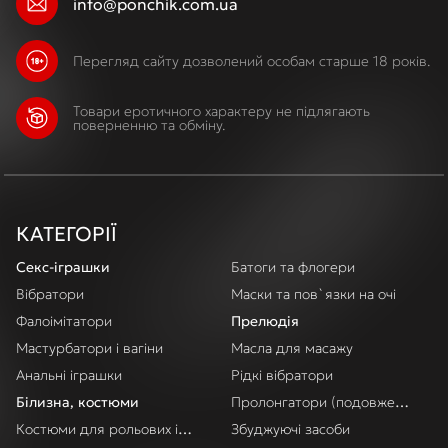
info@ponchik.com.ua
Перегляд сайту дозволений особам старше 18 років.
Товари еротичного характеру не підлягають
поверненню та обміну.
КАТЕГОРІЇ
Секс-іграшки
Батоги та флогери
Вібратори
Маски та пов`язки на очі
Фалоімітатори
Прелюдія
Мастурбатори і вагіни
Масла для масажу
Анальні іграшки
Рідкі вібратори
Білизна, костюми
Пролонгатори (подовження акт
Костюми для рольових ігор
Збуджуючі засоби