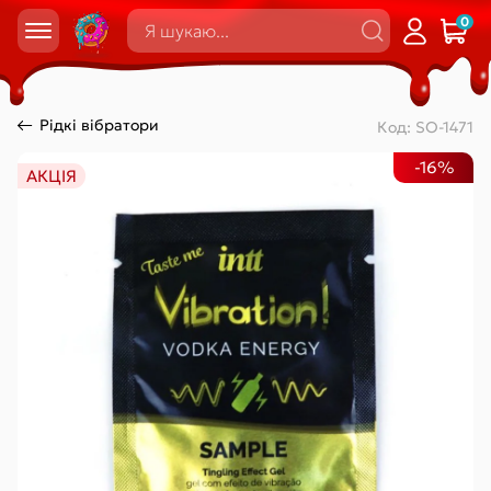
0
Рідкі вібратори
Код:
SO-1471
-16%
АКЦІЯ