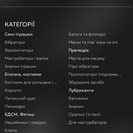
КАТЕГОРІЇ
Секс-іграшки
Батоги та флогери
Вібратори
Маски та пов`язки на очі
Фалоімітатори
Прелюдія
Мастурбатори і вагіни
Масла для масажу
Анальні іграшки
Рідкі вібратори
Білизна, костюми
Пролонгатори (подовження акт
Костюми для рольових ігор
Збуджуючі засоби
Корсети
Лубриканти
Латексний одяг
Вагінальні
Пеньюари
Анальні
БДСМ, Фетиш
Оральні (їстівні)
Нашийники і повідки
Для мастурбаторів
Кляпи