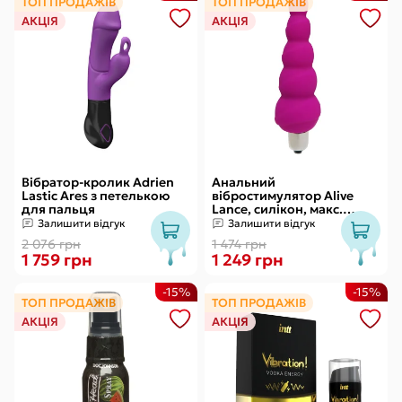
ТОП ПРОДАЖІВ
ТОП ПРОДАЖІВ
АКЦІЯ
АКЦІЯ
Вібратор-кролик Adrien
Анальний
Lastic Ares з петелькою
вібростимулятор Alive
для пальця
Lance, силікон, макс.
діаметр 2,9 см
Залишити відгук
Залишити відгук
(передостання кулька)
2 076 грн
1 474 грн
1 759 грн
1 249 грн
-15%
-15%
ТОП ПРОДАЖІВ
ТОП ПРОДАЖІВ
АКЦІЯ
АКЦІЯ