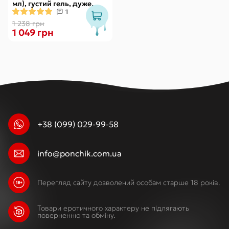
мл), густий гель, дуже
смачний, діє до 30 хвилин
1
1 238 грн
1 049 грн
+38 (099) 029-99-58
info@ponchik.com.ua
Перегляд сайту дозволений особам старше 18 років.
Товари еротичного характеру не підлягають
поверненню та обміну.