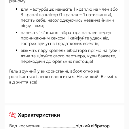
різному:
для мастурбації: нанесіть 1 краплю на член або
3 краплі на клітор (1 крапля = 1 натискання), і
пестіть себе, насолоджуючись незвичайними
відчуттями;
нанесіть 1-2 краплі вібратора на член перед
проникаючим сексом, і кайфуйте удвох від
гострих відчуттів і додаткових ефектів;
візьміть пару крапель вібратора прямо на губи і
язик та цілуйте свого партнера, куди бажаєте,
переходячи до оральних пестощів!
Гель зручний у використанні, абсолютно не
розтікається і легко наноситься. Не липкий. Візьміть
від життя все!
Характеристики
Вид косметики
рідкий вібратор