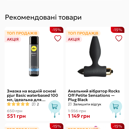
Рекомендовані товари
-15%
-15%
ТОП ПРОДАЖІВ
ТОП ПРОДАЖІВ
АКЦІЯ
АКЦІЯ
Змазка на водній основі
Анальний вібратор Rocks
pjur Basic waterbased 100
Off Petite Sensations —
мл, ідеальна для
Plug Black
новачків, найкраща ціна/
2
Залишити відгук
якість
650 грн
1 356 грн
551 грн
1 149 грн
-15%
-15%