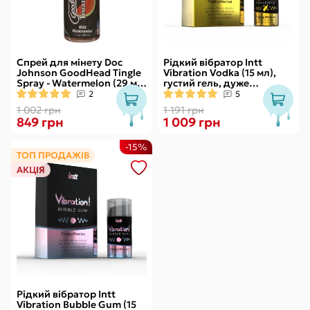
Спрей для мінету Doc
Рідкий вібратор Intt
Johnson GoodHead Tingle
Vibration Vodka (15 мл),
Spray - Watermelon (29 мл)
густий гель, дуже
зі стимулювальним
смачний, діє до 30 хвилин
2
5
ефектом
1 002 грн
1 191 грн
849 грн
1 009 грн
-15%
ТОП ПРОДАЖІВ
АКЦІЯ
Рідкий вібратор Intt
Vibration Bubble Gum (15