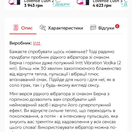
Lovense Lush 2 -
Lovense Lush 3 -
управління через
керування через
3 943 грн
4 623 грн
додаток
інтернет
0
Опис
Характеристики
Відгуки
Виробник:
Intt
Бажаєте спробувати щось новеньке? Тоді радимо
придбати пробник рідкого вібратора зі смаком
Берна і горілки дуже потужний Intt Vibration Vodka (2
мл). Більш ніж 30 хвилин захоплюючого блаженство
від відчуття тепла, пульсації і вібрації плюс
впізнаваний смак. Підійде для нього і для неї, як в
соло іграх, так і у будь-якому вигляді сексу.
Міні-версія рідкого вібратора зі смаком Берна з
горілкою дозволить вам спробувати цей
неймовірний засіб і відчути його суперпотужний
ефект. Ви відчуєте сильне тепло, що переходить в
поколювання, а потім - в інтенсивну пульсацію, яка
змусить вас тремтіти від задоволення у всіх сенсах
цього слова! Використовувати вібратор можна по-