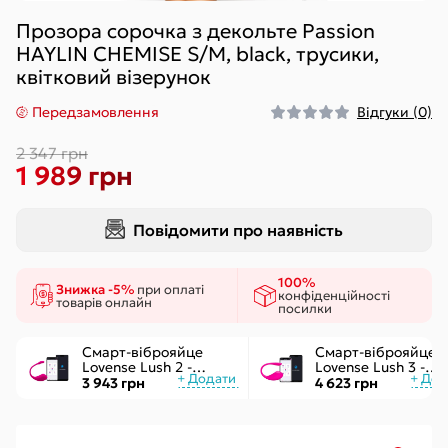
Прозора сорочка з декольте Passion
HAYLIN CHEMISE S/M, black, трусики,
квітковий візерунок
Передзамовлення
Відгуки (0)
2 347 грн
1 989 грн
Повідомити про наявність
100%
Знижка -5%
при оплаті
конфіденційності
товарів онлайн
посилки
Смарт-віброяйце
Смарт-віброяйце
Lovense Lush 2 -
Lovense Lush 3 -
управління через
керування через
3 943 грн
4 623 грн
додаток
інтернет