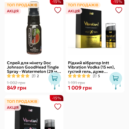
-15%
-15%
ТОП ПРОДАЖІВ
ТОП ПРОДАЖІВ
АКЦІЯ
АКЦІЯ
Спрей для мінету Doc
Рідкий вібратор Intt
Johnson GoodHead Tingle
Vibration Vodka (15 мл),
Spray - Watermelon (29 мл)
густий гель, дуже
зі стимулювальним
смачний, діє до 30 хвилин
2
5
ефектом
1 002 грн
1 191 грн
849 грн
1 009 грн
-15%
ТОП ПРОДАЖІВ
АКЦІЯ