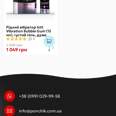
Рідкий вібратор Intt
Vibration Bubble Gum (15
мл), густий гель, дуже
смачний, діє до 30 хвилин
1
1 238 грн
1 049 грн
+38 (099) 029-99-58
info@ponchik.com.ua