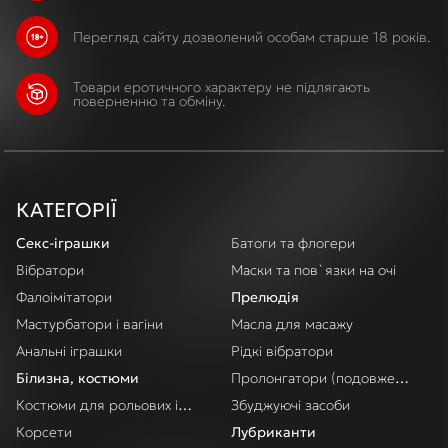
Перегляд сайту дозволений особам старше 18 років.
Товари еротичного характеру не підлягають
поверненню та обміну.
КАТЕГОРІЇ
Секс-іграшки
Батоги та флогери
Вібратори
Маски та пов`язки на очі
Фалоімітатори
Прелюдія
Мастурбатори і вагіни
Масла для масажу
Анальні іграшки
Рідкі вібратори
Білизна, костюми
Пролонгатори (подовження акт
Костюми для рольових ігор
Збуджуючі засоби
Корсети
Лубриканти