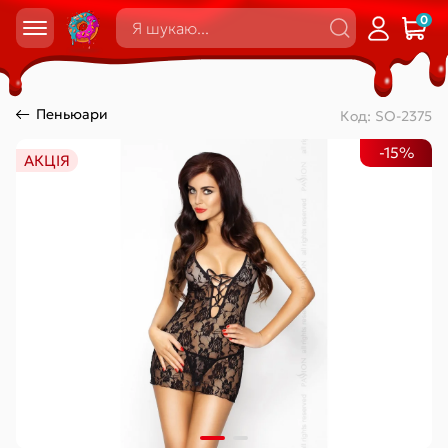
0
Пеньюари
Код:
SO-2375
-15%
АКЦІЯ