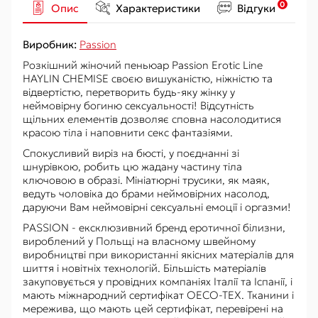
0
Опис
Характеристики
Відгуки
Виробник:
Passion
Розкішний жіночий пеньюар Passion Erotic Line
HAYLIN CHEMISE своєю вишуканістю, ніжністю та
відвертістю, перетворить будь-яку жінку у
неймовірну богиню сексуальності! Відсутність
щільних елементів дозволяє сповна насолодитися
красою тіла і наповнити секс фантазіями.
Спокусливий виріз на бюсті, у поєднанні зі
шнурівкою, робить цю жадану частину тіла
ключовою в образі. Мініатюрні трусики, як маяк,
ведуть чоловіка до брами неймовірних насолод,
даруючи Вам неймовірні сексуальні емоції і оргазми!
PASSION - ексклюзивний бренд еротичної білизни,
вироблений у Польщі на власному швейному
виробництві при використанні якісних матеріалів для
шиття і новітніх технологій. Більшість матеріалів
закуповується у провідних компаніях Італії та Іспанії, і
мають міжнародний сертифікат OECO-TEX. Тканини і
мережива, що мають цей сертифікат, перевірені на