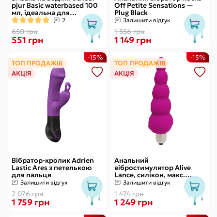
pjur Basic waterbased 100
Off Petite Sensations —
мл, ідеальна для
Plug Black
новачків, найкраща ціна/
2
Залишити відгук
якість
650 грн
1 356 грн
551 грн
1 149 грн
-15%
-15%
ТОП ПРОДАЖІВ
ТОП ПРОДАЖІВ
АКЦІЯ
АКЦІЯ
Вібратор-кролик Adrien
Анальний
Lastic Ares з петелькою
вібростимулятор Alive
для пальця
Lance, силікон, макс.
діаметр 2,9 см
Залишити відгук
Залишити відгук
(передостання кулька)
2 076 грн
1 474 грн
1 759 грн
1 249 грн