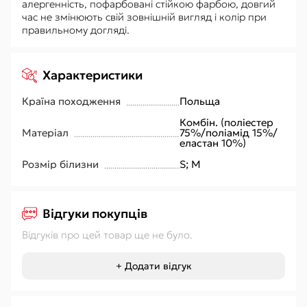
алергенність, пофарбовані стійкою фарбою, довгий
час не змінюють свій зовнішній вигляд і колір при
правильному догляді.
Характеристики
Країна походження
Польща
Комбін. (поліестер
Матеріал
75%/поліамід 15%/
еластан 10%)
Розмір білизни
S; M
Відгуки покупців
Відгуків про цей товар ще не було.
+ Додати відгук