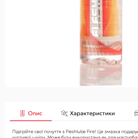
Гідропомпи
Вакуумні
Аксесуари
Опис
Характеристики
Підігрійте свої почуття з Fleshlube Fire! Ця змазка пода
чутливої ​​шкіри. Може бути використана як для мастурбат