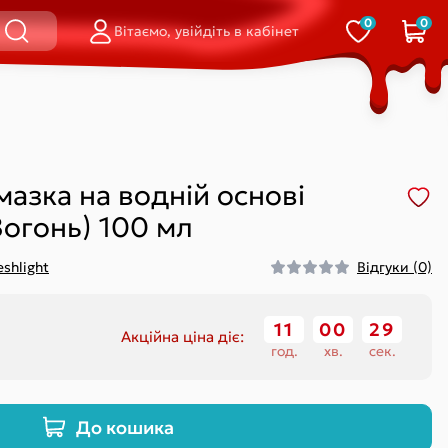
0
0
Вітаємо, увійдіть в кабінет
і
равлінням на
Стрінги
Смарт-вібратори
стані
Відкриті
Для пари
Сліпи
Для точки G
і
Шортики
Подвійні (кліторальний-
мазка на водній основі
вагінальні)
Вагінальні
(Вогонь) 100 мл
eshlight
Відгуки (0)
Кільце
Петля / ласо
11
:
00
:
28
Акційна ціна діє:
На палець
год.
хв.
сек.
Обмежувач
істінгу)
Відкриті
До кошика