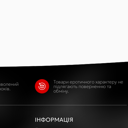
Товари еротичного характеру не
зволений
підлягають поверненню та
оків.
обміну.
ІНФОРМАЦІЯ