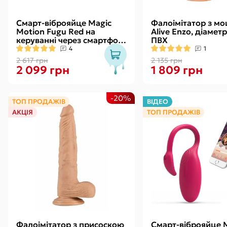
Смарт-віброяйце Magic
Фалоімітатор з м
Motion Fugu Red на
Alive Enzo, діаметр
керуванні через смартфон,
ПВХ
9 режимів вібрації
4
1
2 617 грн
2 135 грн
2 099 грн
1 809 грн
-20%
ТОП ПРОДАЖІВ
ВІДЕО
АКЦІЯ
ТОП ПРОДАЖІВ
Фалоімітатор з присоскою
Смарт-віброяйце 