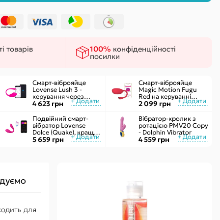
ки
 сексу
і товарів
100%
конфіденційності
посилки
Смарт-віброяйце
Смарт-віброяйце
Lovense Lush 3 -
Magic Motion Fugu
керування через
Red на керуванні
інтернет
4 623 грн
через смартфон, 9
2 099 грн
режимів вібрації
Подвійний смарт-
Вібратор-кролик з
вібратор Lovense
ротацією PMV20 Copy
Dolce (Quake), краще
- Dolphin Vibrator
Lush 3, управління зі
5 659 грн
4 559 грн
смартфона
дуємо
дходить для