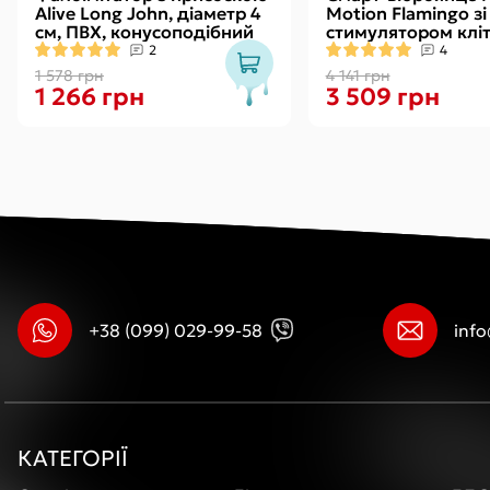
Alive Long John, діаметр 4
Motion Flamingo зі
см, ПВХ, конусоподібний
стимулятором кліт
види вправ Кегеля
2
4
1 578 грн
4 141 грн
1 266 грн
3 509 грн
+38 (099) 029-99-58
inf
КАТЕГОРІЇ