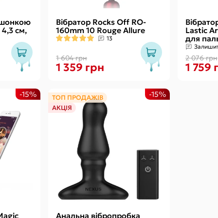
ошонкою
Вібратор Rocks Off RO-
Вібрато
 4,3 см,
160mm 10 Rouge Allure
Lastic A
для пал
13
Залишит
1 604 грн
2 076 грн
1 359 грн
1 759 
-15%
-15%
ТОП ПРОДАЖІВ
АКЦІЯ
Magic
Анальна вібропробка