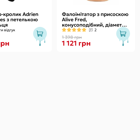
р-кролик Adrien
Фалоімітатор з присоскою
res з петелькою
Alive Fred,
ьця
конусоподібний, діаметр
від 4,2см до 4,7см, ПВХ,
и відгук
2
рельєфний
1 398 грн
грн
1 121 грн