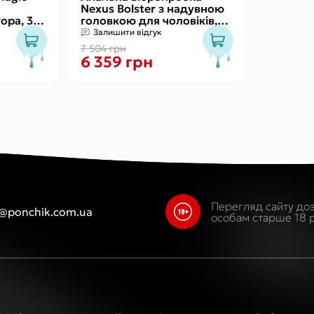
Nexus Bolster з надувною
ора, 3
головкою для чоловіків,
пульт ДК
Залишити відгук
7 504 грн
6 359 грн
Перегляд сайту до
o@ponchik.com.ua
особам старше 18 р