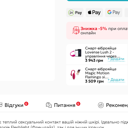
Чоловічі
Секс-гойдал
Жіночі
Подушки для
Надувні
Знижка -5%
при оплат
онлайн
Смарт-віброяйце
Lovense Lush 2 -
управління через
додаток
3 943 грн
Смарт-віброяйце
Magic Motion
Flamingo зі
стимулятором
3 509 грн
клітора, 3 види вправ
Кегеля
0
0
Відгуки
Питання
Рекомен
рує теплий сексуальний контакт вашій ніжній шкірі. Ідеально пі
орів Fleshlight (Флешлайт), так і для інших іграшок.