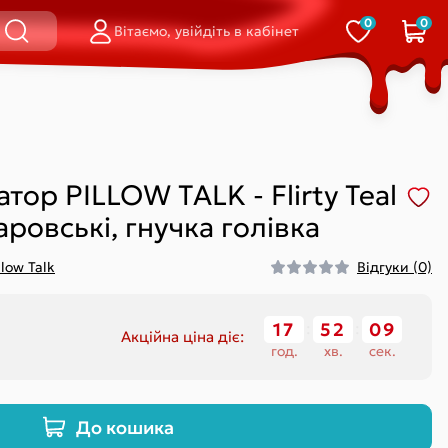
0
0
Вітаємо, увійдіть в кабінет
і
равлінням на
Стрінги
Смарт-вібратори
стані
Відкриті
Для пари
Сліпи
Для точки G
і
Шортики
Подвійні (кліторальний-
тор PILLOW TALK - Flirty Teal
вагінальні)
Вагінальні
ровські, гнучка голівка
llow Talk
Відгуки (0)
Кільце
Петля / ласо
17
52
08
Акційна ціна діє:
На палець
год.
хв.
сек.
Обмежувач
істінгу)
Відкриті
До кошика