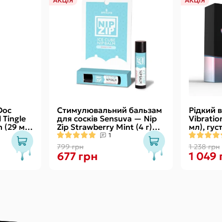
АКЦІЯ
АКЦІЯ
Doc
Стимулювальний бальзам
Рідкий в
Tingle
для сосків Sensuva — Nip
Vibratio
 (29 мл)
Zip Strawberry Mint (4 г)
мл), гус
м
охолоджувальний
смачний,
1
799 грн
1 238 грн
677 грн
1 049 