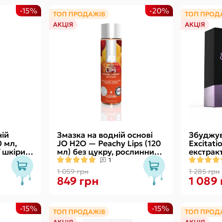
-15%
-20%
ТОП ПРОДАЖІВ
ТОП ПРОД
АКЦІЯ
АКЦІЯ
ій
Змазка на водній основі
Збуджув
0 мл,
JO H2O — Peachy Lips (120
Excitatio
 шкіри
мл) без цукру, рослинний
екстрак
гліцерин
ефектом 
1
1 059 грн
1 285 грн
849 грн
1 089
-15%
-15%
ТОП ПРОДАЖІВ
ТОП ПРОД