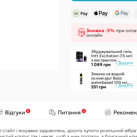
Чоловічі
Секс-гойдал
Жіночі
Подушки для
Надувні
Знижка -5%
при оплат
онлайн
Збуджувальний гель
Intt Excitation (15 мл)
з екстрактом
женьшеню, з ефектом
1 089 грн
вібрації
Змазка на водній
основі pjur Basic
waterbased 100 мл,
ідеальна для
551 грн
новачків, найкраща
ціна/якість
0
0
Відгуки
Питання
Рекомен
тайл і яскравих задоволень, досить купити розкішний вібрат
овистий корпус так і чекає, щоб з ним пограли, а блискучий кр