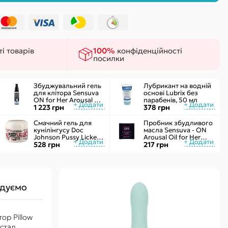
ки
 сексу
і товарів
100%
конфіденційності
посилки
Збуджувальний гель
Лубрикант на водній
для клітора Sensuva
основі Lubrix без
ON for Her Arousal Gel
парабенів, 50 мл
Ice 29мл охолодж.
1 223 грн
378 грн
рідкий вібратор
Смачний гель для
Пробник збудливого
кунілінгусу Doc
масла Sensuva - ON
Johnson Pussy Licker
Arousal Oil for Her
Strawberry (56 г)
528 грн
Ultra (0,5 мл)
217 грн
дуємо
ор Pillow
истал