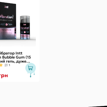
ібратор Intt
n Bubble Gum (15
тий гель, дуже
 діє до 30 хвилин
1
грн