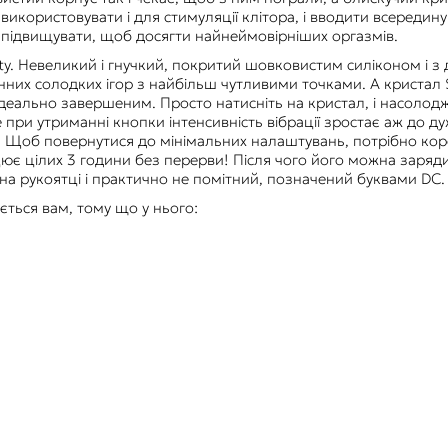
ористовувати і для стимуляції клітора, і вводити всередину 
о підвищувати, щоб досягти найнеймовірніших оргазмів.
lirty. Невеликий і гнучкий, покритий шовковистим силіконом і з
нних солодких ігор з найбільш чутливими точками. А кристал 
деально завершеним. Просто натисніть на кристал, і насолод
 при утриманні кнопки інтенсивність вібрації зростає аж до д
х. Щоб повернутися до мінімальних налаштувань, потрібно ко
ює цілих 3 години без перерви! Після чого його можна зарядит
а рукоятці і практично не помітний, позначений буквами DC.
ається вам, тому що у нього: