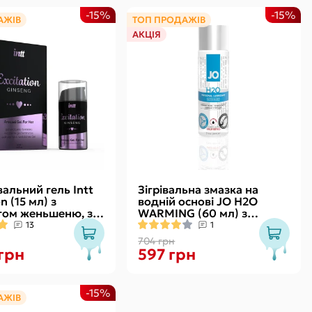
-15%
-15%
АЖІВ
ТОП ПРОДАЖІВ
АКЦІЯ
альний гель Intt
Зігрівальна змазка на
n (15 мл) з
водній основі JO H2O
том женьшеню, з
WARMING (60 мл) з
вібрації
екстрактом перцевої м’яти
13
1
704 грн
 грн
597 грн
-15%
АЖІВ