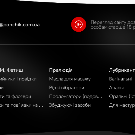
Перегляд сайту до
o@ponchik.com.ua
особам старше 18 р
М, Фетиш
Прелюдія
Лубрикант
йники і повідки
Масла для масажу
Вагінальні
пи
Рідкі вібратори
Анальні
ги та флогери
Пролонгатори (подовження акту)
Оральні (їст
и та пов`язки на очі
Збуджуючі засоби
Для мастур