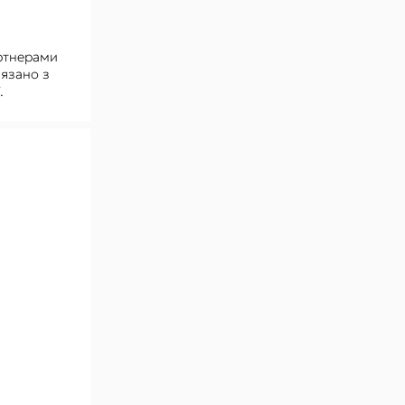
артнерами
'язано з
.