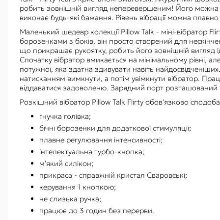
робить зовнішній вигляд неперевершеним! Його можна вик
виконає будь-які бажання. Рівень вібрації можна плавн
Маленький шедевр колекції Pillow Talk - міні-вібратор F
борозенками з боків, він просто створений для нескінче
що прикрашає рукоятку, робить його зовнішній вигляд і
Спочатку вібратор вмикається на мінімальному рівні, але
потужної, яка здатна здивувати навіть найдосвідченіши
натисканням вимкнути, а потім увімкнути вібратор. Прац
віддаватися задоволеню. Зарядний порт розташований н
Розкішний вібратор Pillow Talk Flirty обов'язково сподоб
гнучка голівка;
бічні борозенки для додаткової стимуляції;
плавне регулювання інтенсивності;
інтелектуальна турбо-кнопка;
м'який силікон;
прикраса - справжній кристал Сваровські;
керування 1 кнопкою;
не слизька ручка;
працює до 3 годин без перерви.