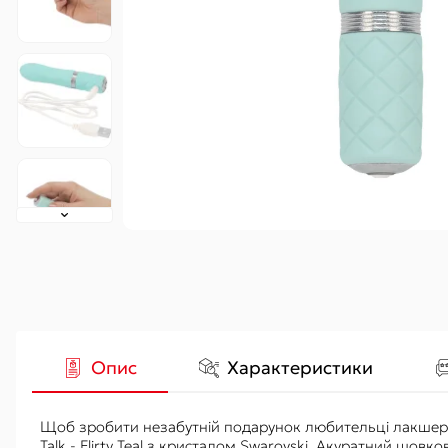
Гідропомпи
Вакуумні
Аксесуари
Опис
Характеристики
Щоб зробити незабутній подарунок любительці лакшері-с
Talk - Flirty Teal з кристалом Swarovski. Акуратний шовк