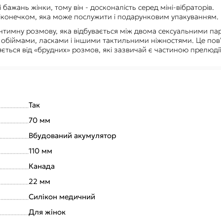
бажань жінки, тому він - досконалість серед міні-вібраторів.
віконечком, яка може послужити і подарунковим упакуванням.
ну, інтимну розмову, яка відбувається між двома сексуальними п
я обіймами, ласками і іншими тактильними ніжностями. Це пов
зняється від «брудних» розмов, які зазвичай є частиною прелюдії
Так
70 мм
Вбудований акумулятор
110 мм
Канада
22 мм
Силікон медичний
Для жінок