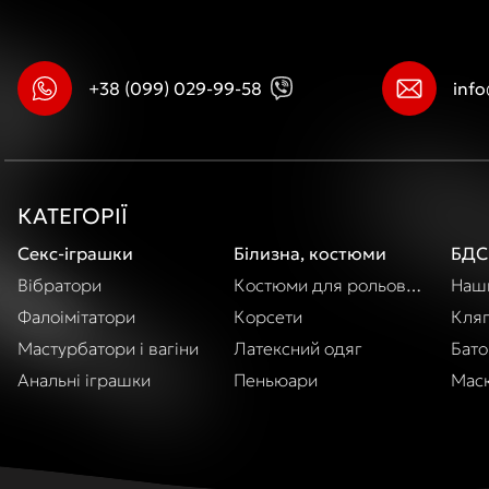
+38 (099) 029-99-58
inf
КАТЕГОРІЇ
Секс-іграшки
Білизна, костюми
БДС
Вібратори
Костюми для рольових ігор
Наши
Фалоімітатори
Корсети
Кля
Мастурбатори і вагіни
Латексний одяг
Бато
Анальні іграшки
Пеньюари
Маск