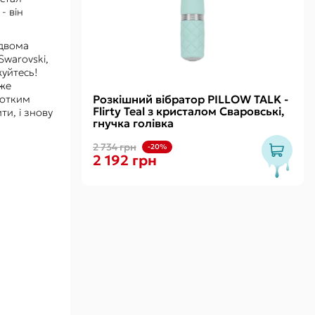
- він
 двома
Swarovski,
жуйтесь!
уже
ротким
Розкішний вібратор PILLOW TALK -
Flirty Teal з кристалом Сваровські,
и, і знову
гнучка голівка
2 734 грн
-20%
2 192 грн