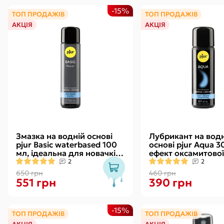
-15%
ТОП ПРОДАЖІВ
ТОП ПРОДАЖІВ
АКЦІЯ
АКЦІЯ
Змазка на водній основі
Лубрикант на водн
pjur Basic waterbased 100
основі pjur Aqua 3
мл, ідеальна для новачків,
ефект оксамитової
найкраща ціна/якість
без прилипання
2
2
650 грн
460 грн
551 грн
390 грн
-15%
ТОП ПРОДАЖІВ
ТОП ПРОДАЖІВ