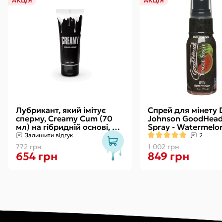
АКЦІЯ
АКЦІЯ
Лубрикант, який імітує
Спрей для мінету 
сперму, Creamy Cum (70
Johnson GoodHead 
мл) на гібридній основі, з
Spray - Watermelon
олією звіробою
зі стимулювальни
Залишити відгук
2
ефектом
772 грн
1 002 грн
654 грн
849 грн