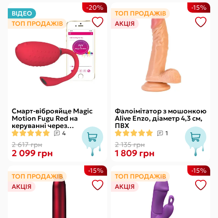
-20%
-15%
ВІДЕО
ТОП ПРОДАЖІВ
ТОП ПРОДАЖІВ
АКЦІЯ
Смарт-віброяйце Magic
Фалоімітатор з мошонкою
Motion Fugu Red на
Alive Enzo, діаметр 4,3 см,
керуванні через
ПВХ
смартфон, 9 режимів
4
1
вібрації
2 617 грн
2 135 грн
2 099 грн
1 809 грн
-15%
-15%
ТОП ПРОДАЖІВ
ТОП ПРОДАЖІВ
АКЦІЯ
АКЦІЯ