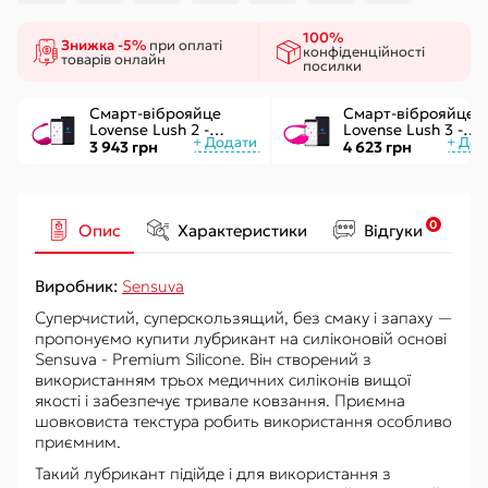
100%
Знижка -5%
при оплаті
конфіденційності
товарів онлайн
посилки
Смарт-віброяйце
Смарт-віброяйце
Lovense Lush 2 -
Lovense Lush 3 -
управління через
керування через
3 943 грн
4 623 грн
додаток
інтернет
0
Опис
Характеристики
Відгуки
Виробник:
Sensuva
Суперчистий, суперскользящий, без смаку і запаху —
пропонуємо купити лубрикант на силіконовій основі
Sensuva - Premium Silicone. Він створений з
використанням трьох медичних силіконів вищої
якості і забезпечує тривале ковзання. Приємна
шовковиста текстура робить використання особливо
приємним.
Такий лубрикант підійде і для використання з