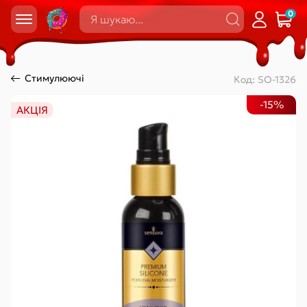
0
Стимулюючі
Код:
SO-1326
-15%
АКЦІЯ