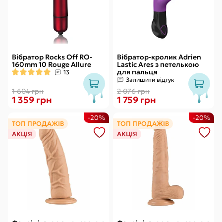
Вібратор Rocks Off RO-
Вібратор-кролик Adrien
160mm 10 Rouge Allure
Lastic Ares з петелькою
для пальця
13
Залишити відгук
1 604 грн
2 076 грн
1 359 грн
1 759 грн
-20%
-20%
ТОП ПРОДАЖІВ
ТОП ПРОДАЖІВ
АКЦІЯ
АКЦІЯ