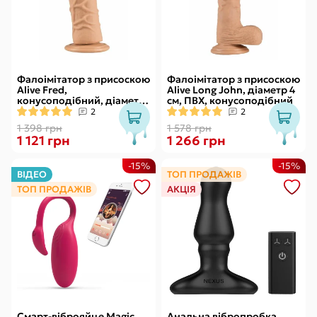
Фалоімітатор з присоскою
Фалоімітатор з присоскою
Alive Fred,
Alive Long John, діаметр 4
конусоподібний, діаметр
см, ПВХ, конусоподібний
від 4,2см до 4,7см, ПВХ,
2
2
рельєфний
1 398 грн
1 578 грн
1 121 грн
1 266 грн
-15%
-15%
ВІДЕО
ТОП ПРОДАЖІВ
ТОП ПРОДАЖІВ
АКЦІЯ
Смарт-віброяйце Magic
Анальна вібропробка