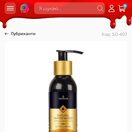
0
Лубриканти
Код:
SO-607