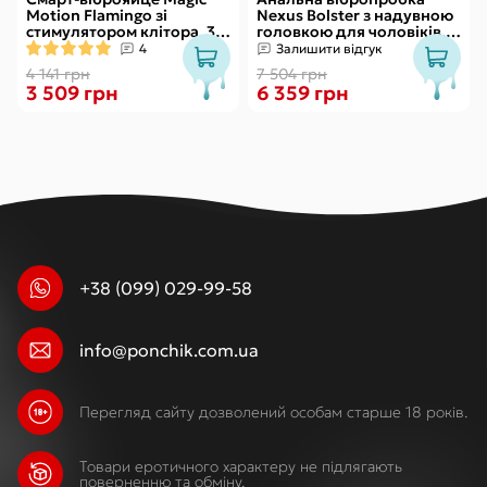
Motion Flamingo зі
Nexus Bolster з надувною
стимулятором клітора, 3
головкою для чоловіків,
види вправ Кегеля
пульт ДК
4
Залишити відгук
4 141 грн
7 504 грн
3 509 грн
6 359 грн
+38 (099) 029-99-58
info@ponchik.com.ua
Перегляд сайту дозволений особам старше 18 років.
Товари еротичного характеру не підлягають
поверненню та обміну.