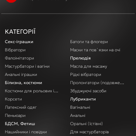
КАТЕГОРІЇ
Секс-іграшки
Батоги та флогери
Вібратори
Маски та пов`язки на очі
Фалоімітатори
Прелюдія
Мастурбатори і вагіни
Масла для масажу
Анальні іграшки
Рідкі вібратори
Білизна, костюми
Пролонгатори (подовження акт
Костюми для рольових ігор
Збуджуючі засоби
Корсети
Лубриканти
Латексний одяг
Вагінальні
Пеньюари
Анальні
БДСМ, Фетиш
Оральні (їстівні)
Нашийники і повідки
Для мастурбаторів