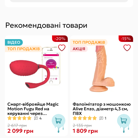
Рекомендовані товари
-20%
-15%
ВІДЕО
ТОП ПРОДАЖІВ
ТОП ПРОДАЖІВ
АКЦІЯ
Смарт-віброяйце Magic
Фалоімітатор з мошонкою
Motion Fugu Red на
Alive Enzo, діаметр 4,3 см,
керуванні через
ПВХ
смартфон, 9 режимів
4
1
вібрації
2 617 грн
2 135 грн
2 099 грн
1 809 грн