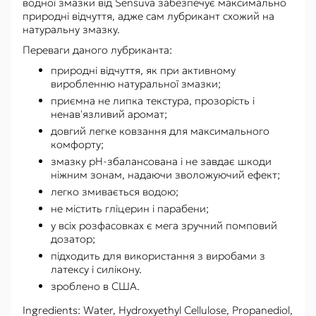
водної змазки від Sensuva забезпечує максимально
природні відчуття, адже сам лубрикант схожий на
натуральну змазку.
Переваги даного лубриканта:
природні відчуття, як при активному
виробленню натуральної змазки;
приємна не липка текстура, прозорість і
ненав'язливий аромат;
довгий легке ковзання для максимального
комфорту;
змазку pH-збалансована і не завдає шкоди
ніжним зонам, надаючи зволожуючий ефект;
легко змивається водою;
не містить гліцерин і парабени;
у всіх розфасовках є мега зручний помповий
дозатор;
підходить для використання з виробами з
латексу і силікону.
зроблено в США.
Ingredients: Water, Hydroxyethyl Cellulose, Propanediol,