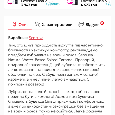
Lovense Lush 2 -
Lovense Lush 3 -
управління через
керування через
3 943 грн
4 623 грн
додаток
інтернет
0
Опис
Характеристики
Відгуки
Виробник:
Sensuva
Тим, хто цінує природність відчуттів під час інтимної
близькості і максимум комфорту, рекомендуємо
придбати лубрикант на водній основі Sensuva -
Natural Water-Based Salted Caramel. Прозорий,
природної консистенції, цей лубрикант забезпечить
легке ковзання та приємне зволоження слизової
оболонки і шкіри. C збудливим запахом солоної
карамелі, він не липне і легко змивається. Є
помповий дозатор!
Лубрикант на водній основі — те, що обов'язково
повинно бути в кожного! Адже з ним будь-яка
близькість буде ще більш приємною і комфортною,
а вже при використанні секс-іграшок без змащення
на водній основі точно не обійтися. Легка формула