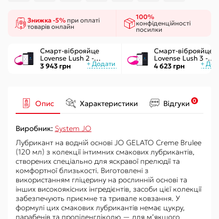
100%
Знижка -5%
при оплаті
конфіденційності
товарів онлайн
посилки
Смарт-віброяйце
Смарт-віброяйце
Lovense Lush 2 -
Lovense Lush 3 -
управління через
керування через
3 943 грн
4 623 грн
додаток
інтернет
0
Опис
Характеристики
Відгуки
Виробник:
System JO
Лубрикант на водній основі JO GELATO Creme Brulee
(120 мл) з колекції інтимних смакових лубрикантів,
створених спеціально для яскравої прелюдії та
комфортної близькості. Виготовлені з
використанням гліцерину на рослинній основі та
інших високоякісних інгредієнтів, засоби цієї колекції
забезпечують приємне та тривале ковзання. У
формулі цих смакових лубрикантів немає цукру,
парабенів та пропіленгліколю — для м’якшого