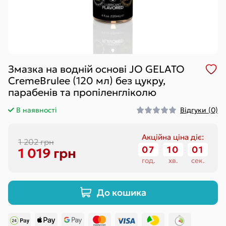
Змазка на водній основі JO GELATO
CremeBrulee (120 мл) без цукру,
парабенів та пропіленгліколю
В наявності
Відгуки (0)
Акційна ціна діє:
1 202 грн
07
:
10
:
01
1 019 грн
год.
хв.
сек.
До кошика