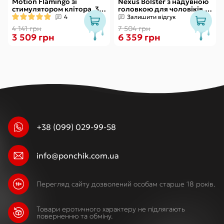
Motion Flamingo зі
Nexus Bolster з надувною
стимулятором клітора, 3
головкою для чоловіків,
види вправ Кегеля
пульт ДК
4
Залишити відгук
4 141 грн
7 504 грн
3 509 грн
6 359 грн
+38 (099) 029-99-58
info@ponchik.com.ua
Перегляд сайту дозволений особам старше 18 років.
Товари еротичного характеру не підлягають
поверненню та обміну.