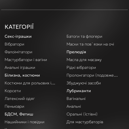
КАТЕГОРІЇ
Секс-іграшки
Батоги та флогери
Вібратори
Маски та пов`язки на очі
Фалоімітатори
Прелюдія
Мастурбатори і вагіни
Масла для масажу
Анальні іграшки
Рідкі вібратори
Білизна, костюми
Пролонгатори (подовження акт
Костюми для рольових ігор
Збуджуючі засоби
Корсети
Лубриканти
Латексний одяг
Вагінальні
Пеньюари
Анальні
БДСМ, Фетиш
Оральні (їстівні)
Нашийники і повідки
Для мастурбаторів