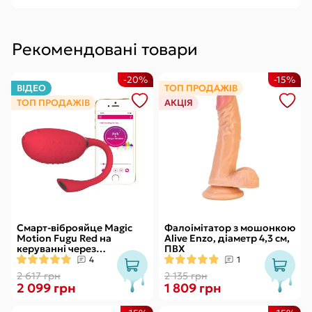
Рекомендовані товари
-20%
-15%
ВІДЕО
ТОП ПРОДАЖІВ
ТОП ПРОДАЖІВ
АКЦІЯ
Смарт-віброяйце Magic
Фалоімітатор з мошонкою
Motion Fugu Red на
Alive Enzo, діаметр 4,3 см,
керуванні через
ПВХ
смартфон, 9 режимів
4
1
вібрації
2 617 грн
2 135 грн
2 099 грн
1 809 грн