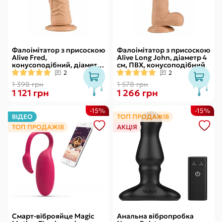
Фалоімітатор з присоскою
Фалоімітатор з присоскою
Alive Fred,
Alive Long John, діаметр 4
конусоподібний, діаметр
см, ПВХ, конусоподібний
від 4,2см до 4,7см, ПВХ,
2
2
рельєфний
1 398 грн
1 578 грн
1 121 грн
1 266 грн
-15%
-15%
ВІДЕО
ТОП ПРОДАЖІВ
ТОП ПРОДАЖІВ
АКЦІЯ
Смарт-віброяйце Magic
Анальна вібропробка