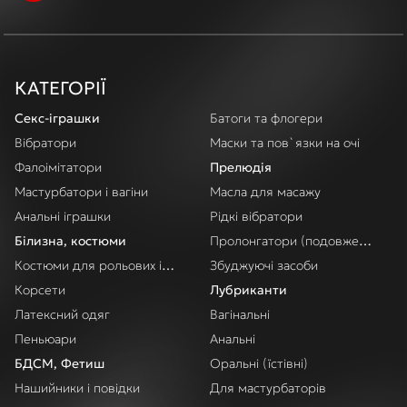
КАТЕГОРІЇ
Секс-іграшки
Батоги та флогери
Вібратори
Маски та пов`язки на очі
Фалоімітатори
Прелюдія
Мастурбатори і вагіни
Масла для масажу
Анальні іграшки
Рідкі вібратори
Білизна, костюми
Пролонгатори (подовження акт
Костюми для рольових ігор
Збуджуючі засоби
Корсети
Лубриканти
Латексний одяг
Вагінальні
Пеньюари
Анальні
БДСМ, Фетиш
Оральні (їстівні)
Нашийники і повідки
Для мастурбаторів