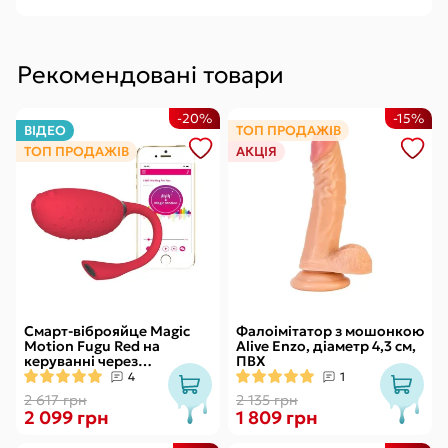
Рекомендовані товари
-20%
-15%
ВІДЕО
ТОП ПРОДАЖІВ
ТОП ПРОДАЖІВ
АКЦІЯ
Смарт-віброяйце Magic
Фалоімітатор з мошонкою
Motion Fugu Red на
Alive Enzo, діаметр 4,3 см,
керуванні через
ПВХ
смартфон, 9 режимів
4
1
вібрації
2 617 грн
2 135 грн
2 099 грн
1 809 грн