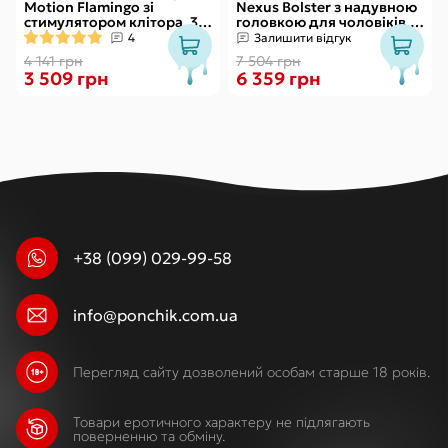
Motion Flamingo зі
Nexus Bolster з надувною
стимулятором клітора, 3
головкою для чоловіків,
види вправ Кегеля
пульт ДК
4
Залишити відгук
4 141 грн
7 504 грн
3 509 грн
6 359 грн
+38 (099) 029-99-58
info@ponchik.com.ua
Перегляд сайту дозволений особам старше 18 років.
Товари еротичного характеру не підлягають
поверненню та обміну.