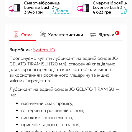
Смарт-віброяйце
Смарт-віброяйце
Lovense Lush 2 -
Lovense Lush 3 -
управління через
керування через
3 943 грн
4 623 грн
додаток
інтернет
0
Опис
Характеристики
Відгуки
Виробник:
System JO
Пропонуємо купити лубрикант на водній основі JO
GELATO TIRAMISU (120 мл), створений спеціально
для яскравої прелюдії та комфортної близькості з
використанням рослинного гліцерину та інших
якісних інгредієнтів.
Лубрикант на водній основі JO GELATO TIRAMISU —
це:
насичений смак тірамісу;
гліцерин на рослинній основі;
високоякісні інгредієнти;
приємне та довге ковзання;
відсутність цукру, парабенів, пропіленгліколю;