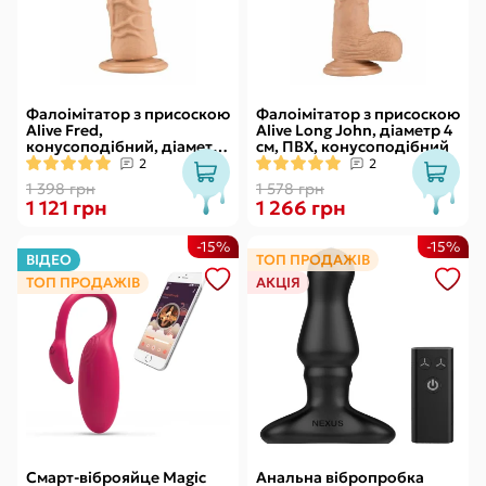
Фалоімітатор з присоскою
Фалоімітатор з присоскою
Alive Fred,
Alive Long John, діаметр 4
конусоподібний, діаметр
см, ПВХ, конусоподібний
від 4,2см до 4,7см, ПВХ,
2
2
рельєфний
1 398 грн
1 578 грн
1 121 грн
1 266 грн
-15%
-15%
ВІДЕО
ТОП ПРОДАЖІВ
ТОП ПРОДАЖІВ
АКЦІЯ
Смарт-віброяйце Magic
Анальна вібропробка