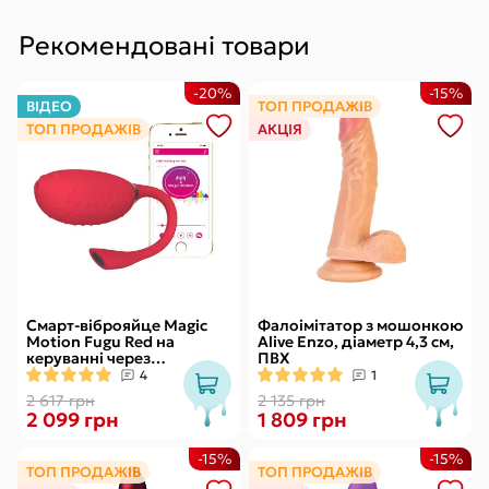
Рекомендовані товари
-20%
-15%
ВІДЕО
ТОП ПРОДАЖІВ
ТОП ПРОДАЖІВ
АКЦІЯ
Смарт-віброяйце Magic
Фалоімітатор з мошонкою
Motion Fugu Red на
Alive Enzo, діаметр 4,3 см,
керуванні через
ПВХ
смартфон, 9 режимів
4
1
вібрації
2 617 грн
2 135 грн
2 099 грн
1 809 грн
-15%
-15%
ТОП ПРОДАЖІВ
ТОП ПРОДАЖІВ