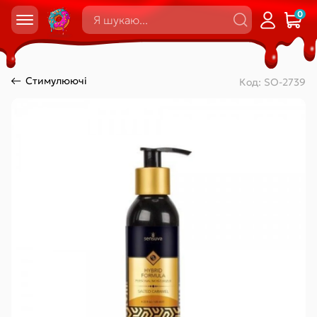
0
Стимулюючі
Код:
SO-2739