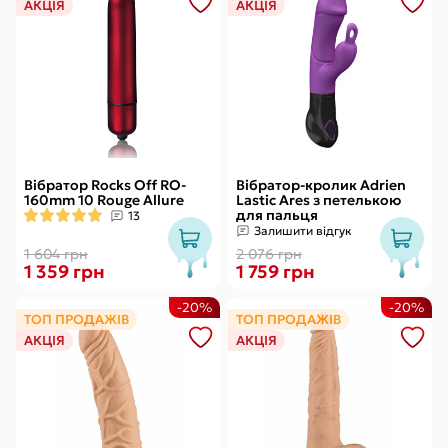
АКЦІЯ
АКЦІЯ
Вібратор Rocks Off RO-
Вібратор-кролик Adrien
160mm 10 Rouge Allure
Lastic Ares з петелькою
для пальця
13
Залишити відгук
1 604 грн
2 076 грн
1 359 грн
1 759 грн
-20%
-20%
ТОП ПРОДАЖІВ
ТОП ПРОДАЖІВ
АКЦІЯ
АКЦІЯ