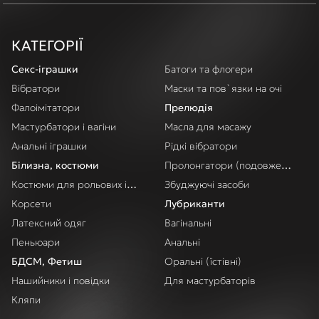
КАТЕГОРІЇ
Секс-іграшки
Батоги та флогери
Вібратори
Маски та пов`язки на очі
Фалоімітатори
Прелюдія
Мастурбатори і вагіни
Масла для масажу
Анальні іграшки
Рідкі вібратори
Білизна, костюми
Пролонгатори (подовження акт
Костюми для рольових ігор
Збуджуючі засоби
Корсети
Лубриканти
Латексний одяг
Вагінальні
Пеньюари
Анальні
БДСМ, Фетиш
Оральні (їстівні)
Нашийники і повідки
Для мастурбаторів
Кляпи