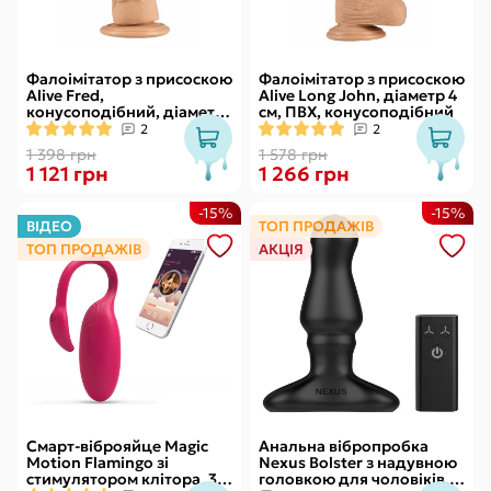
Фалоімітатор з присоскою
Фалоімітатор з присоскою
Alive Fred,
Alive Long John, діаметр 4
конусоподібний, діаметр
см, ПВХ, конусоподібний
від 4,2см до 4,7см, ПВХ,
2
2
рельєфний
1 398 грн
1 578 грн
1 121 грн
1 266 грн
-15%
-15%
ВІДЕО
ТОП ПРОДАЖІВ
ТОП ПРОДАЖІВ
АКЦІЯ
Смарт-віброяйце Magic
Анальна вібропробка
Motion Flamingo зі
Nexus Bolster з надувною
стимулятором клітора, 3
головкою для чоловіків,