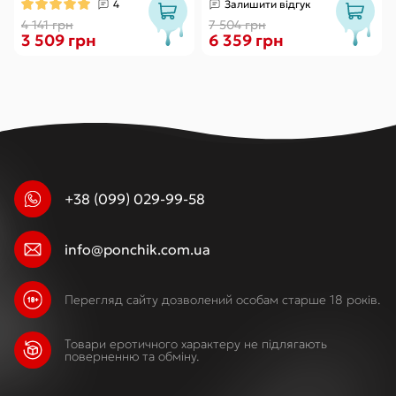
види вправ Кегеля
пульт ДК
4
Залишити відгук
4 141 грн
7 504 грн
3 509 грн
6 359 грн
+38 (099) 029-99-58
info@ponchik.com.ua
Перегляд сайту дозволений особам старше 18 років.
Товари еротичного характеру не підлягають
поверненню та обміну.