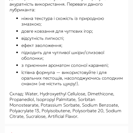
акуратність використання. Переваги даного
лубриканта:
ніжна текстура і схожість із природною
змазкою;
довге ковзання для чуттєвих ігор;
відсутність липкості;
ефект зволоження;
підходить для чутливої ​​шкіри/слизової
оболонки;
з приємним ароматом солоної карамелі;
їстівна формула — використовуйте і для
оральних пестощів, насолоджуючись солодким
смаком (не містить цукру!).
Склад: Water, Hydroxyethyl Cellulose, Dimethicone,
Propanediol, Isopropyl Palmitate, Sorbitan
Monostearate, Potassium Sorbate, Sodium Benzoate,
Polyacrylate 13, Polyisobutene, Polysorbate 20, Sodium
Citrate, Sucralose, Artificial Flavor.