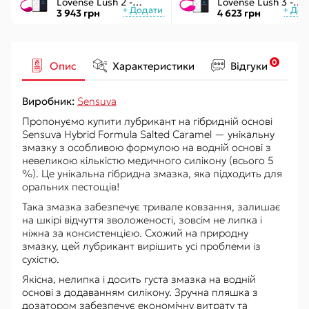
Lovense Lush 2 -
Lovense Lush 3 -
управління через
керування через
3 943 грн
4 623 грн
додаток
інтернет
0
Опис
Характеристики
Відгуки
Виробник:
Sensuva
Пропонуємо купити лубрикант на гібридній основі
Sensuva Hybrid Formula Salted Caramel — унікальну
змазку з особливою формулою на водній основі з
невеликою кількістю медичного силікону (всього 5
%). Це унікальна гібридна змазка, яка підходить для
оральних пестощів!
Така змазка забезпечує тривале ковзання, залишає
на шкірі відчуття зволоженості, зовсім не липка і
ніжна за консистенцією. Схожий на природну
змазку, цей лубрикант вирішить усі проблеми із
сухістю.
Якісна, нелипка і досить густа змазка на водній
основі з додаванням силікону. Зручна пляшка з
дозатором забезпечує економічну витрату та