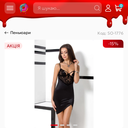
0
Пеньюари
Код:
SO-1776
-15%
АКЦІЯ