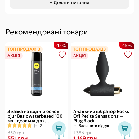
+ Додати питання
Рекомендовані товари
-15%
-15%
ТОП ПРОДАЖІВ
ТОП ПРОДАЖІВ
АКЦІЯ
АКЦІЯ
Змазка на водній основі
Анальний вібратор Rocks
pjur Basic waterbased 100
Off Petite Sensations —
мл, ідеальна для
Plug Black
новачків, найкраща ціна/
2
Залишити відгук
якість
650 грн
1 356 грн
551 грн
1 149 грн