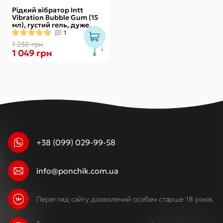
Рідкий вібратор Intt
Vibration Bubble Gum (15
мл), густий гель, дуже
смачний, діє до 30 хвилин
1
1 238 грн
1 049 грн
+38 (099) 029-99-58
info@ponchik.com.ua
Перегляд сайту дозволений особам старше 18 років.