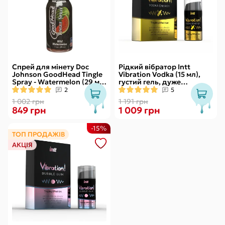
Спрей для мінету Doc
Рідкий вібратор Intt
Johnson GoodHead Tingle
Vibration Vodka (15 мл),
Spray - Watermelon (29 мл)
густий гель, дуже
зі стимулювальним
смачний, діє до 30 хвилин
2
5
ефектом
1 002 грн
1 191 грн
849 грн
1 009 грн
-15%
ТОП ПРОДАЖІВ
АКЦІЯ