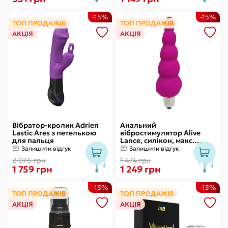
-15%
-15%
ТОП ПРОДАЖІВ
ТОП ПРОДАЖІВ
АКЦІЯ
АКЦІЯ
Вібратор-кролик Adrien
Анальний
Lastic Ares з петелькою
вібростимулятор Alive
для пальця
Lance, силікон, макс.
діаметр 2,9 см
Залишити відгук
Залишити відгук
(передостання кулька)
2 076 грн
1 474 грн
1 759 грн
1 249 грн
-15%
-15%
ТОП ПРОДАЖІВ
ТОП ПРОДАЖІВ
АКЦІЯ
АКЦІЯ